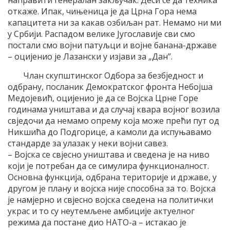
направити генералан закључак. Деси се да техника
откаже. Ипак, чињеница је да Црна Гора нема
капацитета ни за какав озбиљан рат. Немамо ни ми
у Србији. Распадом велике Југославије сви смо
постали смо војни патуљци и војне банана-државе
– оцијенио је Лазански у изјави за „Дан”.
Члан скупштинског Одбора за безбједност и
одбрану, посланик Демократског фронта Небојша
Медојевић, оцијенио је да се Војска Црне Горе
годинама уништава и да случај квара војног возила
свједочи да немамо опрему која може прећи пут од
Никшића до Подгорице, а камоли да испуњавамо
стандарде за улазак у неки војни савез.
– Војска се свјесно уништава и сведена је на ниво
који је потребан да се симулира функционалност.
Основна функција, одбрана територије и државе, у
другом је плану и војска није способна за то. Војска
је намјерно и свјесно војска сведена на политички
украс и то су неутемљене амбиције актуелног
режима да постане дио НАТО-а – истакао је