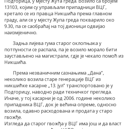
Подгорица, у мјесту Жута греда. Возило са бројем
13103, којим су управљали припадници ВЦГ,
кретало се из правца Никшића према главном
граду, али се у мјесту Жупа греда покварило око
9.30, па се саобраћај на тој дионици одвијао
наизмјенично.
Задња лијева гума старог оклопњака у
потпуности се распала, па је возило морало бити
заустављено на магистрали, гдје је чекало помоћ из
Никшића.
Према незваничним сазнањима „Дана”,
неколико возила старе генерације ВЦГ из
никшићке касарне „13. јул” транспортовано је у
Подгорицу, наводно ради техничког прегледа.
Иначе, у тој касарни је од 2006. године неколико
припадника ВЦГ, док је већина опреме, односно
возила, одавно расходована и продата у старо
гвожђе.
Изгледа да старог гвожђа у ВЦГ има још и да власт