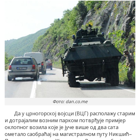
Фото: dan.co.me
Да у црногорској војсци (ВЦГ) располажу старим
и дотрајалим возним парком потврђује примјер
оклопног возила које је јуче више од два сата
ометало саобраћај на магистралном путу Никшић–