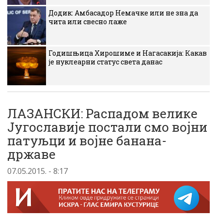
Додик: Амбасадор Немачке или не зна да
чита или свесно лаже
Годишњица Хирошиме и Нагасакија: Какав
је нуклеарни статус света данас
ЛАЗАНСКИ: Распадом велике
Југославије постали смо војни
патуљци и војне банана-
државе
07.05.2015. - 8:17