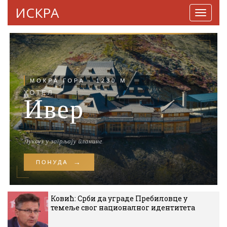
ИСКРА
Навига
Ковић: Срби да уграде Пребиловце у
темеље свог националног идентитета