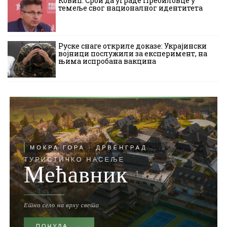
Ковић: Срби да уграде Пребиловце у
темеље свог националног идентитета
Руске снаге откриле доказе: Украјински
војници послужили за експеримент, на
њима испробана вакцина