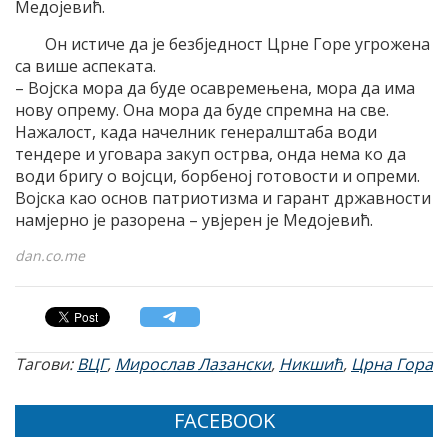
Медојевић.
Он истиче да је безбједност Црне Горе угрожена
са више аспеката.
– Војска мора да буде осавремењена, мора да има
нову опрему. Она мора да буде спремна на све.
Нажалост, када начелник генералштаба води
тендере и уговара закуп острва, онда нема ко да
води бригу о војсци, борбеној готовости и опреми.
Војска као основ патриотизма и гарант државности
намјерно је разорена – увјерен је Медојевић.
dan.co.me
Тагови:
ВЦГ
,
Мирослав Лазански
,
Никшић
,
Црна Гора
FACEBOOK