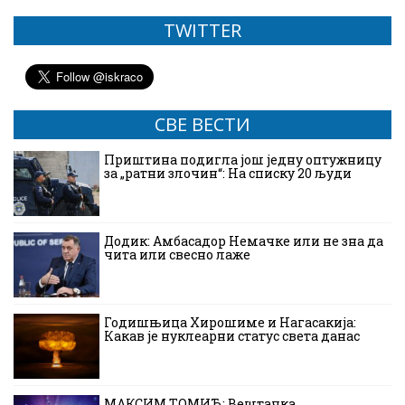
TWITTER
СВЕ ВЕСТИ
Приштина подигла још једну оптужницу
за „ратни злочин“: На списку 20 људи
Додик: Амбасадор Немачке или не зна да
чита или свесно лаже
Годишњица Хирошиме и Нагасакија:
Какав је нуклеарни статус света данас
МАКСИМ ТОМИЋ: Вештачка