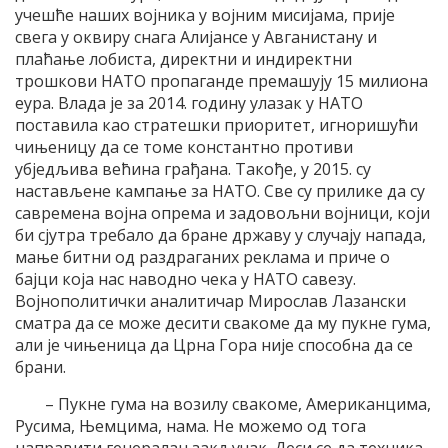
учешће наших војника у војним мисијама, прије
свега у оквиру снага Алијансе у Авганистану и
плаћање лобиста, директни и индиректни
трошкови НАТО пропаганде премашују 15 милиона
еура. Влада је за 2014. годину улазак у НАТО
поставила као стратешки приоритет, игноришући
чињеницу да се томе константно противи
убједљива већина грађана. Такође, у 2015. су
настављене кампање за НАТО. Све су прилике да су
савремена војна опрема и задовољни војници, који
би сјутра требало да бране државу у случају напада,
мање битни од раздраганих реклама и приче о
бајци која нас наводно чека у НАТО савезу.
Војнополитички аналитичар Мирослав Лазански
сматра да се може десити свакоме да му пукне гума,
али је чињеница да Црна Гора није способна да се
брани.
– Пукне гума на возилу свакоме, Американцима,
Русима, Њемцима, нама. Не можемо од тога