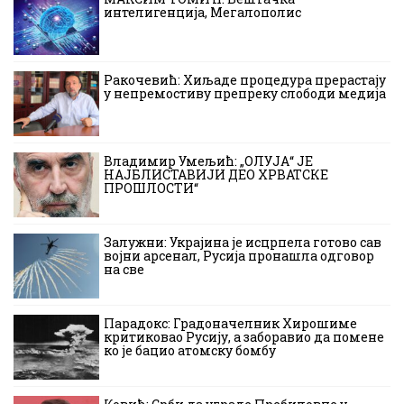
интелигенција, Мегалополис
Ракочевић: Хиљаде процедура прерастају
у непремостиву препреку слободи медија
Владимир Умељић: „ОЛУЈА“ ЈЕ
НАЈБЛИСТАВИЈИ ДЕО ХРВАТСКЕ
ПРОШЛОСТИ“
Залужни: Украјина је исцрпела готово сав
војни арсенал, Русија пронашла одговор
на све
Парадокс: Градоначелник Хирошиме
критиковао Русију, а заборавио да помене
ко је бацио атомску бомбу