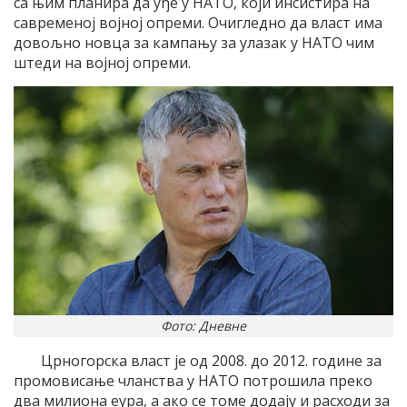
са њим планира да уђе у НАТО, који инсистира на
савременој војној опреми. Очигледно да власт има
довољно новца за кампању за улазак у НАТО чим
штеди на војној опреми.
Фото: Дневне
Црногорска власт је од 2008. до 2012. године за
промовисање чланства у НАТО потрошила преко
два милиона еура, а ако се томе додају и расходи за