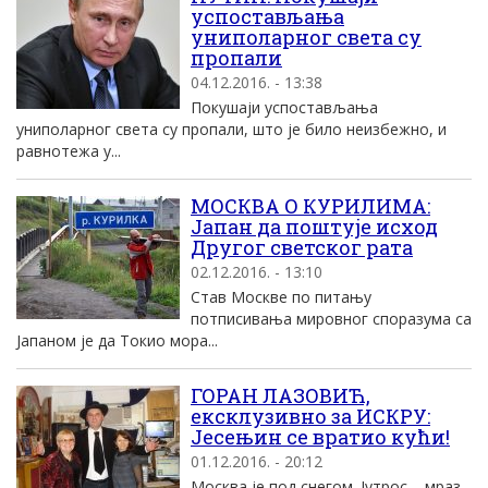
успостављања
униполарног света су
пропали
04.12.2016. - 13:38
Покушаји успостављања
униполарног света су пропали, што је било неизбежно, и
равнотежа у...
МОСКВА О КУРИЛИМА:
Јапан да поштује исход
Другог светског рата
02.12.2016. - 13:10
Став Москве по питању
потписивања мировног споразума са
Јапаном је да Токио мора...
ГОРАН ЛАЗОВИЋ,
ексклузивно за ИСКРУ:
Јесењин се вратио кући!
01.12.2016. - 20:12
Москва је под снегом. Јутрос – мраз