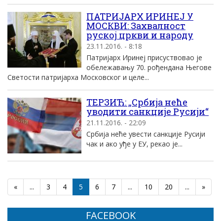
ПАТРИЈАРХ ИРИНЕЈ У
МОСКВИ: Захвалност
руској цркви и народу
23.11.2016. - 8:18
Патријарх Иринеј присуствовао је
обележавању 70. рођендана Његове
Светости патријарха Московског и целе...
ТЕРЗИЋ: „Србија неће
уводити санкције Русији“
21.11.2016. - 22:09
Србија неће увести санкције Русији
чак и ако уђе у ЕУ, рекао је...
«
...
3
4
5
6
7
...
10
20
...
»
FACEBOOK