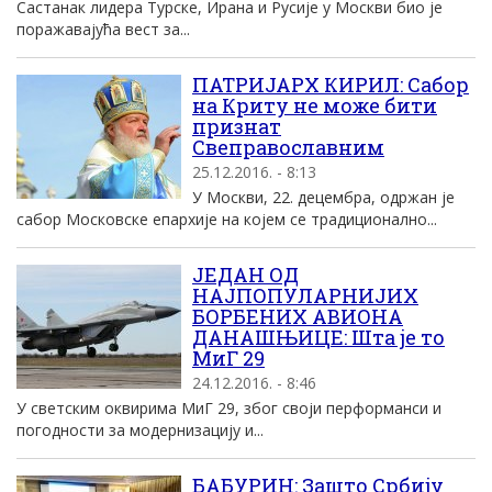
Састанак лидера Турске, Ирана и Русије у Москви био је
поражавајућа вест за...
ПАТРИЈАРХ КИРИЛ: Сабор
на Криту не може бити
признат
Свеправославним
25.12.2016. - 8:13
У Москви, 22. децембра, одржан је
сабор Московске епархије на којем се традиционално...
ЈЕДАН ОД
НАЈПОПУЛАРНИЈИХ
БОРБЕНИХ АВИОНА
ДАНАШЊИЦЕ: Шта је то
МиГ 29
24.12.2016. - 8:46
У светским оквирима МиГ 29, због своји перформанси и
погодности за модернизацију и...
БАБУРИН: Зашто Србију