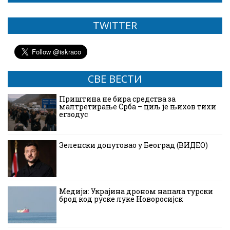
TWITTER
СВЕ ВЕСТИ
Приштина не бира средства за
малтретирање Срба – циљ је њихов тихи
егзодус
Зеленски допутовао у Београд (ВИДЕО)
Медији: Украјина дроном напала турски
брод код руске луке Новоросијск