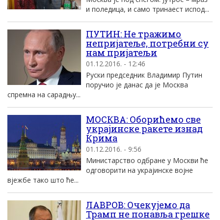
и поледица, и само тринаест испод...
ПУТИН: Не тражимо
непријатеље, потребни су
нам пријатељи
01.12.2016. - 12:46
Руски председник Владимир Путин
поручио је данас да је Москва
спремна на сарадњу...
МОСКВА: Оборићемо све
украјинске ракете изнад
Крима
01.12.2016. - 9:56
Министарство одбране у Москви ће
одговорити на украјинске војне
вјежбе тако што ће...
ЛАВРОВ: Очекујемо да
Трамп не понавља грешке