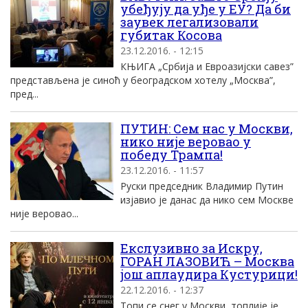
убеђују да уђе у ЕУ? Да би
заувек легализовали
губитак Косова
23.12.2016. - 12:15
КЊИГА „Србија и Евроазијски савез”
представљена је синоћ у београдском хотелу „Москва”,
пред...
ПУТИН: Сем нас у Москви,
нико није веровао у
победу Трампа!
23.12.2016. - 11:57
Руски председник Владимир Путин
изјавио је данас да нико сем Москве
није веровао...
Екслузивно за Искру,
ГОРАН ЛАЗОВИЋ – Москва
још аплаудира Кустурици!
22.12.2016. - 12:37
Топи се снег у Москви, топлије је