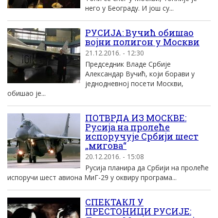
него у Београду. И још су...
РУСИЈА: Вучић обишао
војни полигон у Москви
21.12.2016. - 12:30
Председник Владе Србије
Александар Вучић, који борави у
једнодневној посети Москви,
обишао је...
ПОТВРДА ИЗ МОСКВЕ:
Русија на пролеће
испоручује Србији шест
„мигова“
20.12.2016. - 15:08
Русија планира да Србији на пролеће
испоручи шест авиона МиГ-29 у оквиру програма...
СПЕКТАКЛ У
ПРЕСТОНИЦИ РУСИЈЕ: