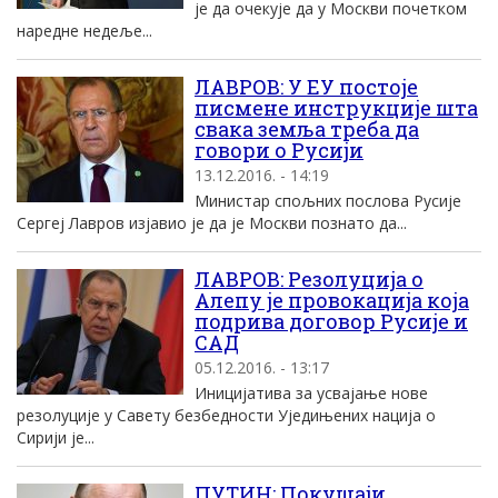
је да очекује да у Москви почетком
наредне недеље...
ЛАВРОВ: У ЕУ постоје
писмене инструкције шта
свака земља треба да
говори о Русији
13.12.2016. - 14:19
Министар спољних послова Русије
Сергеј Лавров изјавио је да је Москви познато да...
ЛАВРОВ: Резолуција о
Алепу је провокација која
подрива договор Русије и
САД
05.12.2016. - 13:17
Иницијатива за усвајање нове
резолуције у Савету безбедности Уједињених нација о
Сирији је...
ПУТИН: Покушаји