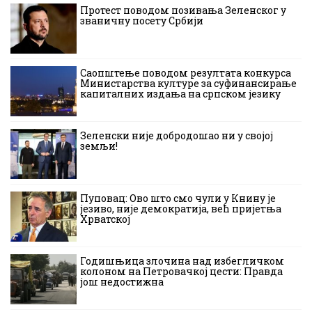
Протест поводом позивања Зеленског у
званичну посету Србији
Саопштење поводом резултата конкурса
Министарства културе за суфинансирање
капиталних издања на српском језику
Зеленски није добродошао ни у својој
земљи!
Пуповац: Ово што смо чули у Книну је
језиво, није демократија, већ пријетња
Хрватској
Годишњица злочина над избегличком
колоном на Петровачкој цести: Правда
још недостижна