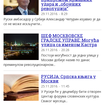
удара и „обојених
револуција“
29.11.2016. - 8:29
Руски амбасадор у Србији Александар Чепурин изјавио је да
се не може искључити...
ШЕФ МОСКВОВСКЕ
ГРАДСКЕ УПРАВЕ: Mогућа
улица са именом Kастра
26.11.2016. - 20:26
Постоjи могућност да jедна улица у
Mоскви добиjе назив по данас
преминулом револуционарном...
РУСИЈА: Српска књига у
Москви
25.11.2016. - 11:45
У Русији ће у децембру бити отворен
Центар форума словенских култура.
Сваког мјесеца...