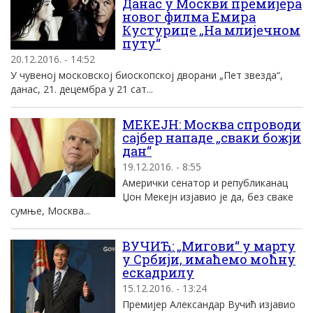
Данас у Москви премијера
новог филма Емира
Кустурице „На млијечном
путу“
20.12.2016. - 14:52
У чувеној московској биоскопској дворани „Пет звезда“,
данас, 21. децембра у 21 сат...
МЕКЕЈН: Москва спроводи
сајбер нападе „сваки божји
дан“
19.12.2016. - 8:55
Амерички сенатор и републиканац
Џон Мекејн изјавио је да, без сваке
сумње, Москва...
ВУЧИЋ: „Мигови“ у марту
у Србији, имаћемо моћну
ескадрилу
15.12.2016. - 13:24
Премијер Александар Вучић изјавио