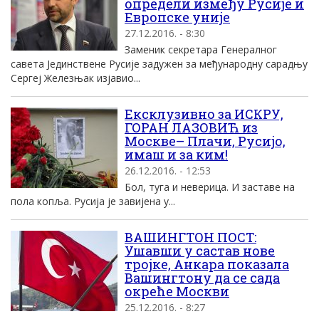
определи између Русије и
Европске уније
27.12.2016. - 8:30
Заменик секретара Генералног
савета Јединствене Русије задужен за међународну сарадњу
Сергеј Железњак изјавио...
Ексклузивно за ИСКРУ,
ГОРАН ЛАЗОВИЋ из
Москве– Плачи, Русијо,
имаш и за ким!
26.12.2016. - 12:53
Бол, туга и неверица. И заставе на
пола копља. Русија је завијена у...
ВАШИНГТОН ПОСТ:
Ушавши у састав нове
тројке, Анкара показала
Вашингтону да се сада
окреће Москви
25.12.2016. - 8:27