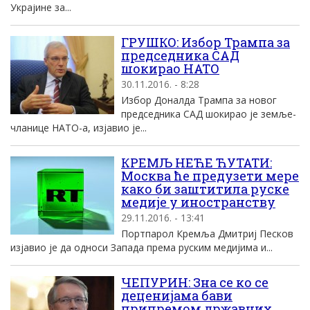
Украјине за...
ГРУШКО: Избор Трампа за
председника САД
шокирао НАТО
30.11.2016. - 8:28
Избор Доналда Трампа за новог
председника САД шокирао је земље-
чланице НАТО-а, изјавио је...
КРЕМЉ НЕЋЕ ЋУТАТИ:
Москва ће предузети мере
како би заштитила руске
медије у иностранству
29.11.2016. - 13:41
Портпарол Кремља Дмитриј Песков
изјавио је да односи Запада према руским медијима и...
ЧЕПУРИН: Зна се ко се
деценијама бави
припремом државних