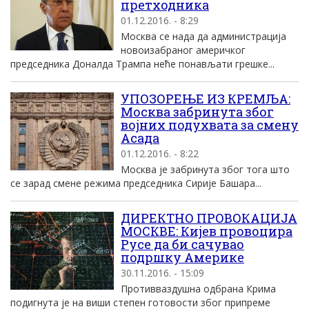
претходника
01.12.2016. - 8:29
Москва се нада да администрација
новоизабраног америчког
председника Доналда Трампа неће понављати грешке...
УПОЗОРЕЊЕ ИЗ КРЕМЉА:
Москва забринута због
војних подухвата за смену
Асада
01.12.2016. - 8:22
Москва је забринута због тога што
се зарад смене режима председника Сирије Башара...
ДИРЕКТНО ПРОВОКАЦИЈА
МОСКВЕ: Кијев провоцира
Русе да би сачувао
подршку Америке
30.11.2016. - 15:09
Противваздушна одбрана Крима
подигнута је на виши степен готовости због припреме