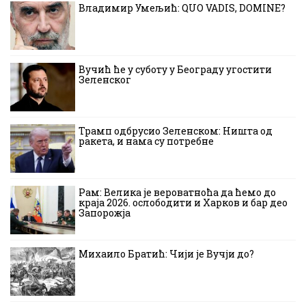
Владимир Умељић: QUO VADIS, DOMINE?
Вучић ће у суботу у Београду угостити
Зеленског
Трамп одбрусио Зеленском: Ништа од
ракета, и нама су потребне
Рам: Велика је вероватноћа да ћемо до
краја 2026. ослободити и Харков и бар део
Запорожја
Михаило Братић: Чији је Вучји до?