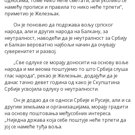
односима, томе нико неће сметати, али уколико се
намећу прописи и правила то нико неће трпети“,
приметио је Железњак.
Он је поновио да подржава вољу српског
народа, али и других народа на Балкану, за
неутралност, наводећи да је неутралност за Србију
и Балкан вероватно најбољи начин да очувају
суверенитет и развој.
„Све одлуке се морају доносити на основу воље
народа и ми веома поштујемо то што Србија слуша
глас народа“, рекао је Железњак, додајући да је
данас тачно девет година од како је Скупштина
Србије усвојила одлуку о неутралности.
Он је додао да се односи Србије и Русије, али и са
другим земљама и организацијама, морају градити
на основу поштовања међусобних интереса.
„Ниједна држава која себе поштује неће трпети да
јој се намеће туђа воља.