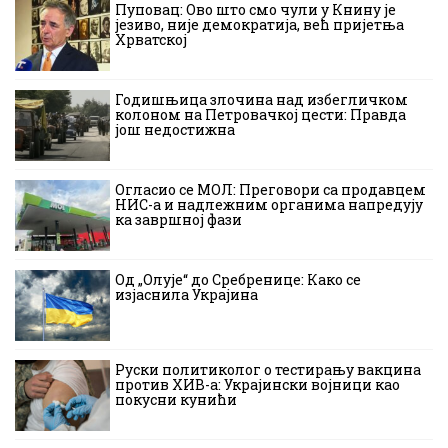
Пуповац: Ово што смо чули у Книну је
језиво, није демократија, већ пријетња
Хрватској
Годишњица злочина над избегличком
колоном на Петровачкој цести: Правда
још недостижна
Огласио се МОЛ: Преговори са продавцем
НИС-а и надлежним органима напредују
ка завршној фази
Од „Олује“ до Сребренице: Како се
изјаснила Украјина
Руски политиколог о тестирању вакцина
против ХИВ-а: Украјински војници као
покусни кунићи