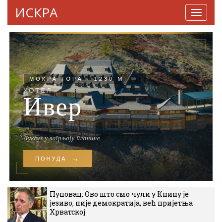
ИСКРА
Навига
Пуповац: Ово што смо чули у Книну је
језиво, није демократија, већ пријетња
Хрватској