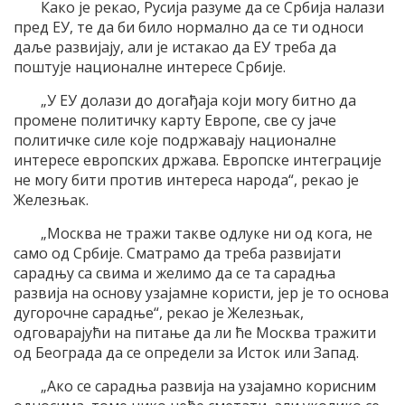
Како је рекао, Русија разуме да се Србија налази
пред ЕУ, те да би било нормално да се ти односи
даље развијају, али је истакао да ЕУ треба да
поштује националне интересе Србије.
„У ЕУ долази до догађаја који могу битно да
промене политичку карту Европе, све су јаче
политичке силе које подржавају националне
интересе европских држава. Европске интеграције
не могу бити против интереса народа“, рекао је
Железњак.
„Москва не тражи такве одлуке ни од кога, не
само од Србије. Сматрамо да треба развијати
сарадњу са свима и желимо да се та сарадња
развија на основу узајамне користи, јер је то основа
дугорочне сарадње“, рекао је Железњак,
одговарајући на питање да ли ће Москва тражити
од Београда да се определи за Исток или Запад.
„Ако се сарадња развија на узајамно корисним