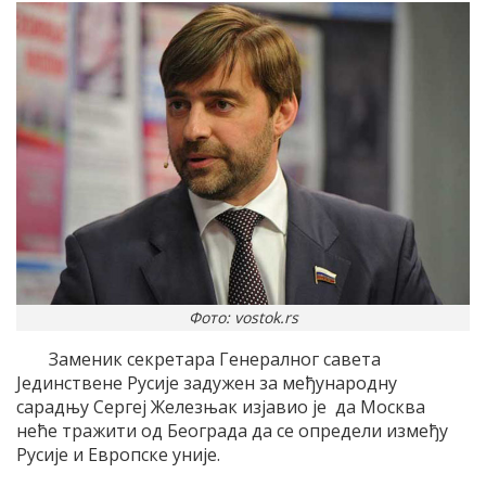
Фото: vostok.rs
Заменик секретара Генералног савета
Јединствене Русије задужен за међународну
сарадњу Сергеј Железњак изјавио је да Москва
неће тражити од Београда да се определи између
Русије и Европске уније.