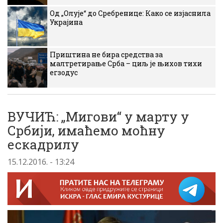
Од „Олује“ до Сребренице: Како се изјаснила
Украјина
Приштина не бира средства за
малтретирање Срба – циљ је њихов тихи
егзодус
ВУЧИЋ: „Мигови“ у марту у
Србији, имаћемо моћну
ескадрилу
15.12.2016. - 13:24