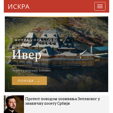
ИСКРА
Навига
Протест поводом позивања Зеленског у
званичну посету Србији