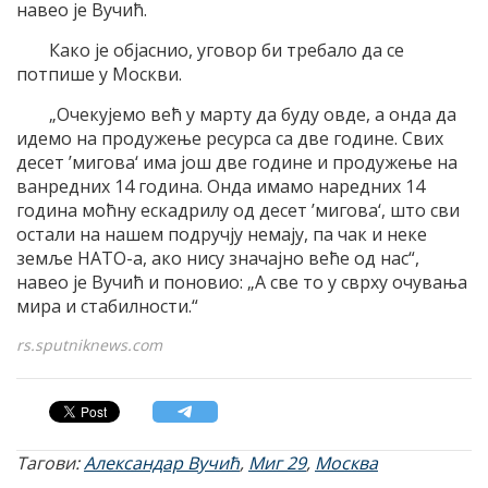
навео је Вучић.
Како је објаснио, уговор би требало да се
потпише у Москви.
„Очекујемо већ у марту да буду овде, а онда да
идемо на продужење ресурса са две године. Свих
десет ’мигова‘ има још две године и продужење на
ванредних 14 година. Онда имамо наредних 14
година моћну ескадрилу од десет ’мигова‘, што сви
остали на нашем подручју немају, па чак и неке
земље НАТО-а, ако нису значајно веће од нас“,
навео је Вучић и поновио: „А све то у сврху очувања
мира и стабилности.“
rs.sputniknews.com
Тагови:
Александар Вучић
,
Миг 29
,
Москва