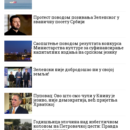
Протест поводом позивања Зеленског у
званичну посету Србији
Саопштење поводом резултата конкурса
Министарства културе за суфинансирање
капиталних издања на српском језику
Зеленски није добродошао ни у својој
земљи!
Пуповац: Ово што смо чули у Книну је
језиво, није демократија, већ пријетња
Хрватској
Годишњица злочина над избегличком
колоном на Петровачкој цести: Правда