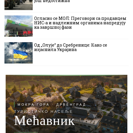
још недостижна
Огласио се МОЛ: Преговори са продавцем
НИС-а и надлежним органима напредују
ка завршној фази
Од „Олује“ до Сребренице: Како се
изјаснила Украјина