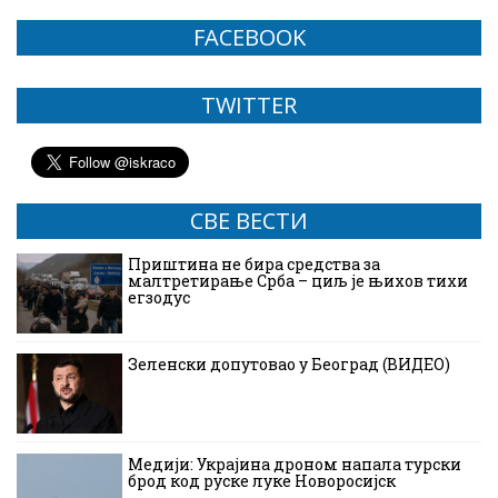
FACEBOOK
TWITTER
СВЕ ВЕСТИ
Приштина не бира средства за
малтретирање Срба – циљ је њихов тихи
егзодус
Зеленски допутовао у Београд (ВИДЕО)
Медији: Украјина дроном напала турски
брод код руске луке Новоросијск