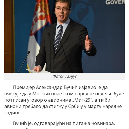
Фото: Танјуг
Премијер Александар Вучић изјавио је да
очекује да у Москви почетком наредне недеље буде
потписан уговор о авионима „Миг-29“, а ти би
авиони требало да стигну у Србију у марту наредне
године.
Вучић је, одговарајући на питања новинара,