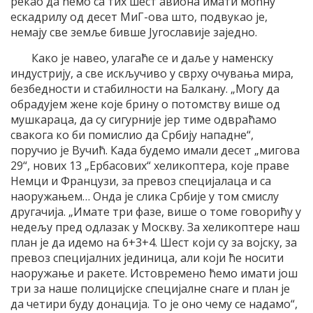
рекао да ћемо са тих шест авиона имати моћну
ескадрилу од десет МиГ-ова што, подвукао је,
немају све земље бивше Југославије заједно.
Како је навео, улагаће се и даље у наменску
индустрију, а све искључиво у сврху очувања мира,
безбедности и стабилности на Балкану. „Могу да
обрадујем жене које брину о потомству више од
мушкараца, да су сигурније јер тиме одвраћамо
свакога ко би помислио да Србију нападне“,
поручио је Вучић. Када будемо имали десет „мигова
29“, нових 13 „Ербасових“ хеликоптера, које праве
Немци и Французи, за превоз специјалаца и са
наоружањем… Онда је слика Србије у том смислу
другачија. „Имате три фазе, више о томе говорићу у
недељу пред одлазак у Москву. За хеликоптере наш
план је да идемо на 6+3+4. Шест који су за војску, за
превоз специјалних јединица, али који ће носити
наоружање и ракете. Истовремено ћемо имати још
три за наше полицијске специјалне снаге и план је
да четири буду донација. То је оно чему се надамо“,