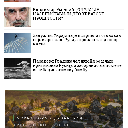
Владимир Умељић: „ОЛУЈА“ ЈЕ
НАЈБЛИСТАВИЈИ ДЕО ХРВАТСКЕ
ПРОШЛОСТИ“
Залужни: Украјина је исцрпела готово сав
војни арсенал, Русија пронашла одговор
на све
Парадокс: Градоначелник Хирошиме
критиковао Русију, а заборавио да помене
ко је бацио атомску бомбу