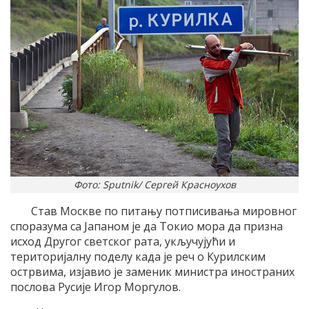
Фото: Sputnik/ Сергей Красноухов
Став Москве по питању потписивања мировног
споразума са Јапаном је да Токио мора да призна
исход Другог светског рата, укључујући и
територијалну поделу када је реч о Курилским
острвима, изјавио је заменик министра иностраних
послова Русије Игор Моргулов.