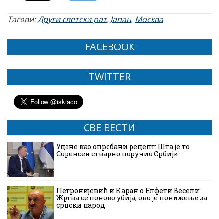
Тагови:
Други светски рат
,
Јапан
,
Москва
FACEBOOK
TWITTER
СВЕ ВЕСТИ
Уцене као опробани рецепт: Шта је то
Соренсен стварно поручио Србији
Петронијевић и Каран о Елфети Весели:
Жртва се поново убија, ово је понижење за
српски народ