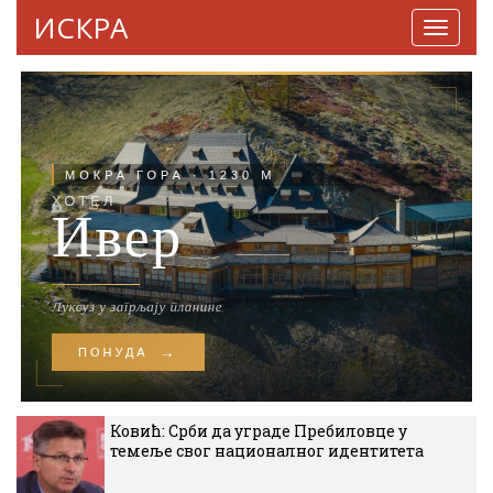
ИСКРА
Навига
Ковић: Срби да уграде Пребиловце у
темеље свог националног идентитета