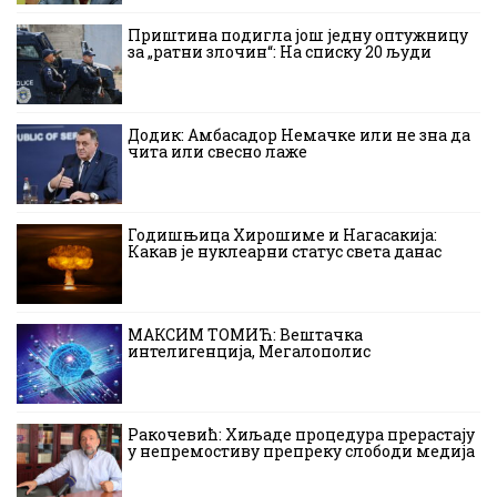
Приштина подигла још једну оптужницу
за „ратни злочин“: На списку 20 људи
Додик: Амбасадор Немачке или не зна да
чита или свесно лаже
Годишњица Хирошиме и Нагасакија:
Какав је нуклеарни статус света данас
МАКСИМ ТОМИЋ: Вештачка
интелигенција, Мегалополис
Ракочевић: Хиљаде процедура прерастају
у непремостиву препреку слободи медија