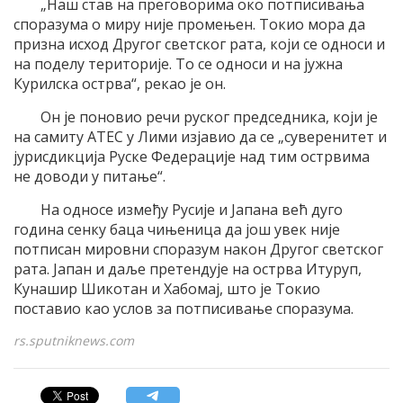
„Наш став на преговорима око потписивања
споразума о миру није промењен. Токио мора да
призна исход Другог светског рата, који се односи и
на поделу територије. То се односи и на јужна
Курилска острва“, рекао је он.
Он је поновио речи руског председника, који је
на самиту АТЕС у Лими изјавио да се „суверенитет и
јурисдикција Руске Федерације над тим острвима
не доводи у питање“.
На односе између Русије и Јапана већ дуго
година сенку баца чињеница да још увек није
потписан мировни споразум након Другог светског
рата. Јапан и даље претендује на острва Итуруп,
Кунашир Шикотан и Хабомај, што је Токио
поставио као услов за потписивање споразума.
rs.sputniknews.com