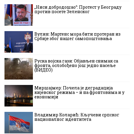
„Ниси добродошао“: Протест у Београду
против посете Зеленског
Вулин: Мартенс мора бити протеран из
Србије због нашег самопоштовања
Руска војска гази: Објављен снимак са
фронта, ослобођено још једно насеље
(ВИДЕО)
Миршајмер: Почела је деградација
кијевског режима – и на фронтовима и у
економији
Владимир Коларић: Кључеви српског
националног идентитета