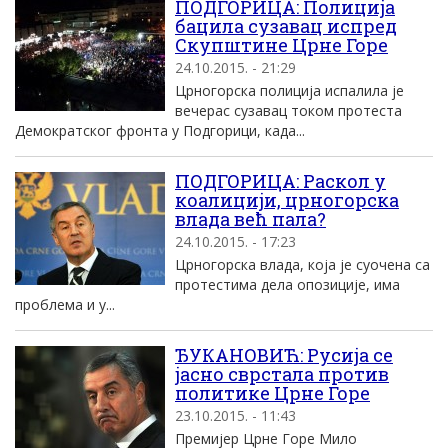
ПОДГОРИЦА: Полиција
бацила сузавац испред
Скупштине Црне Горе
24.10.2015. - 21:29
Црногорска полиција испалила је
вечерас сузавац током протеста
Демократског фронта у Подгорици, када...
ПОДГОРИЦА: Раскол у
коалицији, црногорска
влада већ пала?
24.10.2015. - 17:23
Црногорска влада, која је суочена са
протестима дела опозиције, има
проблема и у...
ЂУКАНОВИЋ: Русија се
јасно сврстала против
политике Црне Горе
23.10.2015. - 11:43
Премијер Црне Горе Мило