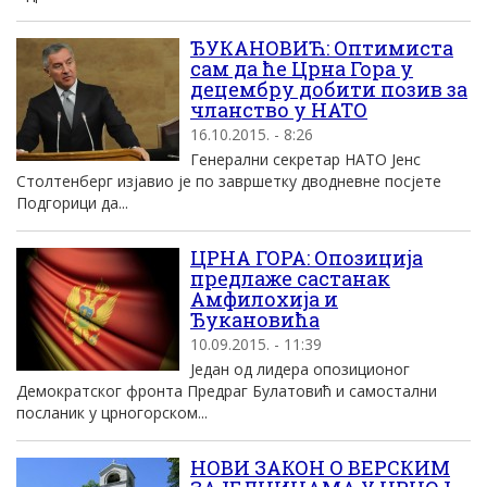
ЂУКАНОВИЋ: Оптимиста
сам да ће Црна Гора у
децембру добити позив за
чланство у НАТО
16.10.2015. - 8:26
Генерални секретар НАТО Јенс
Столтенберг изјавио је по завршетку дводневне посјете
Подгорици да...
ЦРНА ГОРА: Опозиција
предлаже састанак
Амфилохија и
Ђукановића
10.09.2015. - 11:39
Један од лидера опозиционог
Демократског фронта Предраг Булатовић и самостални
посланик у црногорском...
НОВИ ЗАКОН О ВЕРСКИМ