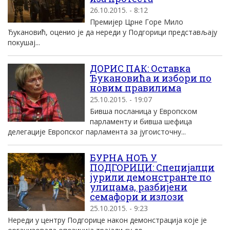
26.10.2015. - 8:12
Премијер Црне Горе Мило
Ђукановић, оценио је да нереди у Подгорици представљају
покушај...
ДОРИС ПАК: Оставка
Ђукановића и избори по
новим правилима
25.10.2015. - 19:07
Бивша посланица у Европском
парламенту и бивша шефица
делегације Европског парламента за југоисточну...
БУРНА НОЋ У
ПОДГОРИЦИ: Специјалци
јурили демонстранте по
улицама, разбијени
семафори и излози
25.10.2015. - 9:23
Нереди у центру Подгорице након демонстрација које је