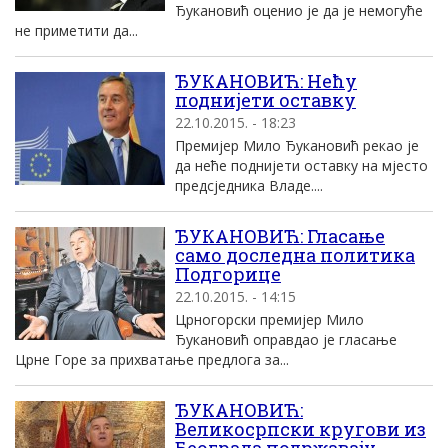
Ђукановић оценио је да је немогуће
не приметити да...
ЂУКАНОВИЋ: Нећу
поднијети оставку
22.10.2015. - 18:23
Премијер Мило Ђукановић рекао је
да неће поднијети оставку на мјесто
предсједника Владе....
ЂУКАНОВИЋ: Гласање
само доследна политика
Подгорице
22.10.2015. - 14:15
Црногорски премијер Мило
Ђукановић оправдао је гласање
Црне Горе за прихватање предлога за...
ЂУКАНОВИЋ:
Великосрпски кругови из