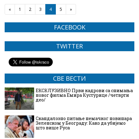
«
1
2
3
4
5
»
FACEBOOK
TWITTER
СВЕ ВЕСТИ
ЕКСКЛУЗИВНО Први кадрови са снимања
новог филма Емира Кустурице /четврти
део/
Скандалозно питање немачког новинара
Зеленском у Београду: Како да убијемо
што више Руса