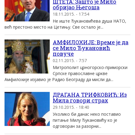
ШТЕТА: Зашто је Мило
обријао Његоша
18.11.2015. - 17:54
Не иште Ђукановићева душа НАТО,
већ престоно место на Цетињу. Све остало је...
АМФИЛОХИЈЕ: Време је да
се Мило Ђукановић
повуче
02.11.2015. - 7:57
Митрополит црногорско-приморски
Српске православне цркве
Амфилохије изјавио је Радио Београду да мисли да...
ДРАГАНА ТРИФКОВИЋ: Из
Мила говори страх
29.10.2015. - 18:40
Уколико би данас неко поставио
питање Милу Ђукановићу ко је
одговоран за разорни...