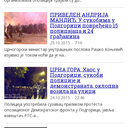
организовала опозиција трајали су до...
ПРИВЕДЕН АНДРИЈА
МАНДИЋ: У сукобима у
Подгорици повређено 15
полицајаца и 24
грађанина
25.10.2015. - 7:16
Црногорски министар унутрашњих послова Рашко Коњевић
изјавио је током ноћи да је на...
ЦРНА ГОРА: Хаос у
Подгорици, сукоби
полиције и
демонстраната, оклопна
возила на улици
24.10.2015. - 22:46
Полиција употребила сузавац приликом протеста
опозиционог Демократског фронта у Подгорици, јавља
извештач РТС-а....