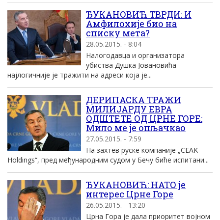
ЂУКАНОВИЋ ТВРДИ: И
Амфилохије био на
списку мета?
28.05.2015. - 8:04
Налогодавца и организатора
убиства Душка Јовановића
најлогичније је тражити на адреси која је...
ДЕРИПАСКА ТРАЖИ
МИЛИЈАРДУ ЕВРА
ОДШТЕТЕ ОД ЦРНЕ ГОРЕ:
Мило ме је опљачкао
27.05.2015. - 7:59
На захтев руске компаније „CEAK
Holdings“, пред међународним судом у Бечу биће испитани...
ЂУКАНОВИЋ: НАТО је
интерес Црне Горе
26.05.2015. - 13:20
Црна Гора је дала приоритет војном