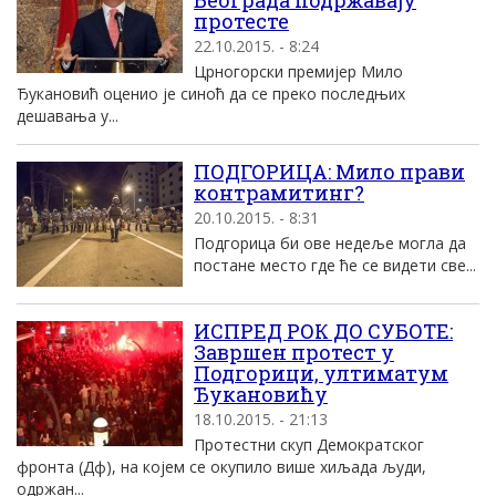
Београда подржавају
протесте
22.10.2015. - 8:24
Црногорски премијер Мило
Ђукановић оценио је синоћ да се преко последњих
дешавања у...
ПОДГОРИЦА: Мило прави
контрамитинг?
20.10.2015. - 8:31
Подгорица би ове недеље могла да
постане место где ће се видети све...
ИСПРЕД РОК ДО СУБОТЕ:
Завршен протест у
Подгорици, ултиматум
Ђукановићу
18.10.2015. - 21:13
Протестни скуп Демократског
фронта (Дф), на коjем се окупило више хиљада људи,
одржан...