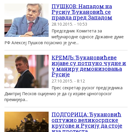
ПУШКОВ: Нападом на
Русију Ђукановић се
правда пред Западом
28.10.2015. - 10:53
Председник Комитета за
међународне односе Државне думе
РФ Алексеј Пушков појаснио је јуче...
КРЕМЉ: Ђукановићеве
изјаве су потпуно чудне и
у маниру демонизовања
Русије
27.10.2015. - 8:12
Прес секретар руског предсjедника
Дмитриј Песков оцијенио је да су изјаве црногорског
премијера...
ПОДГОРИЦА: Ђукановић
оптужио великосрпске
кругове и Русију да стоје
иза протеста