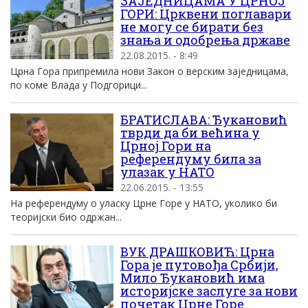
ЗАЈЕДНИЦАМА У ЦРНОЈ
ГОРИ: Црквени поглавари
не могу се бирати без
знања и одобрења државе
22.08.2015. - 8:49
Црна Гора припремила нови Закон о верским заједницама,
по коме Влада у Подгорици...
БРАТИСЛАВА: Ђукановић
тврди да би већина у
Црној Гори на
референдуму била за
улазак у НАТО
22.06.2015. - 13:55
На референдуму о уласку Црне Горе у НАТО, уколико би
теоријски био одржан...
ВУК ДРАШКОВИЋ: Црна
Гора је путовођа Србији,
Мило Ђукановић има
историјске заслуге за нови
почетак Црне Горе