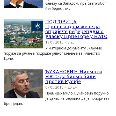
савезу са Западом, пре свега због
безбедности...
ПОДГОРИЦА:
Пропагандом желе да
спријече референдум о
уласку Црне Горе у НАТО
19.05.2015. - 8:23
У интерном документу „Кључне
поруке за јачање подршке јавног мњења за чланство
Црне...
ЂУКАНОВИЋ: Нисмо за
НАТО да бисмо били
против Русије
07.05.2015. - 20:24
Премијер Мило Ђукановић поручио
је данас из Берлина да је приоритет
број један...