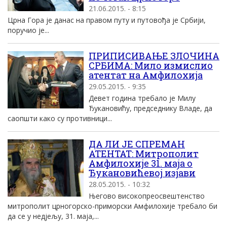
21.06.2015. - 8:15
Црна Гора је данас на правом путу и путовођа је Србији,
поручио је...
ПРИПИСИВАЊЕ ЗЛОЧИНА
СРБИМА: Мило измислио
атентат на Aмфилохиjа
29.05.2015. - 9:35
Девет година требало је Милу
Ђукановићу, председнику Владе, да
саопшти како су противници...
ДА ЛИ ЈЕ СПРЕМАН
АТЕНТАТ: Митрополит
Амфилохије 31. маја о
Ђукановићевој изјави
28.05.2015. - 10:32
Његово високопреосвештенство
митрополит црногорско-приморски Амфилохије требало би
да се у недјељу, 31. маја,...