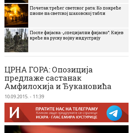
Почетак трећег светског рата: Ко покреће
пионе на светској шаховској табли
После фијаска -„специјални фијаско“: Кијев
креће на руску војну индустрију
ЦРНА ГОРА: Опозиција
предлаже састанак
Амфилохија и Ђукановића
10.09.2015. - 11:39