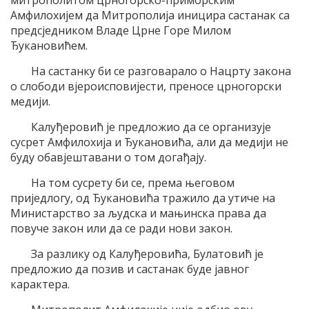
митрополитом црногорско-приморским
Амфилохијем да Митрополија иницира састанак са
предсједником Владе Црне Горе Милом
Ђукановићем.
На састанку би се разговарало о Нацрту закона
о слободи вјероисповијести, преносе црногорски
медији.
Калуђеровић је предложио да се организује
сусрет Амфилохија и Ђукановића, али да медији не
буду обавјештавани о том догађају.
На том сусрету би се, према његовом
приједлогу, од Ђукановића тражило да утиче на
Министарство за људска и мањинска права да
повуче закон или да се ради нови закон.
За разлику од Калуђеровића, Булатовић је
предложио да позив и састанак буде јавног
карактера.