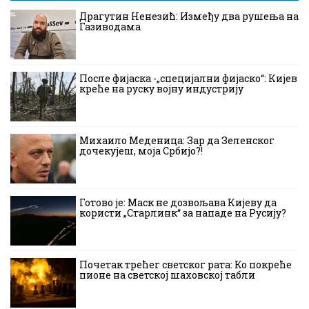
Драгутин Ненезић: Између два рушења на
Газиводама
После фијаска -„специјални фијаско“: Кијев
креће на руску војну индустрију
Михаило Меденица: Зар да Зеленског
дочекујеш, моја Србијо?!
Готово је: Маск не дозвољава Кијеву да
користи „Старлинк“ за нападе на Русију?
Почетак трећег светског рата: Ко покреће
пионе на светској шаховској табли