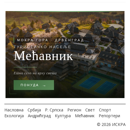
Насловна
Србија
Р. Српска
Регион
Свет
Спорт
Екологија
Андрићград
Култура
Мећавник
Репортери
© 2026 ИСКРА