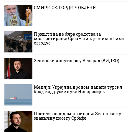
СМИРИ СЕ, ГОРДИ ЧОВЈЕЧЕ!
Приштина не бира средства за
малтретирање Срба – циљ је њихов тихи
егзодус
Зеленски допутовао у Београд (ВИДЕО)
Медији: Украјина дроном напала турски
брод код руске луке Новоросијск
Протест поводом позивања Зеленског у
званичну посету Србији