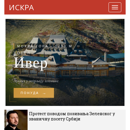
ИСКРА
Навига
Протест поводом позивања Зеленског у
званичну посету Србији