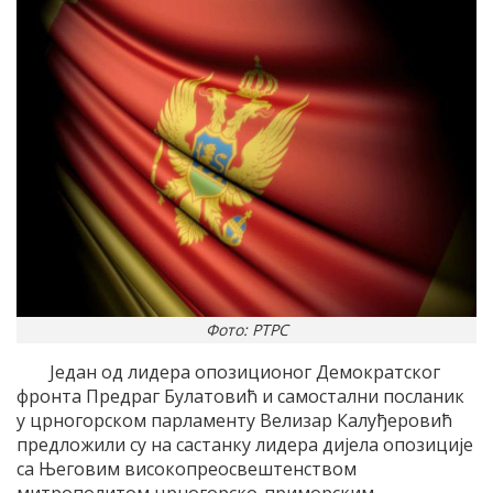
Фото: РТРС
Један од лидера опозиционог Демократског
фронта Предраг Булатовић и самостални посланик
у црногорском парламенту Велизар Калуђеровић
предложили су на састанку лидера дијела опозиције
са Његовим високопреосвештенством