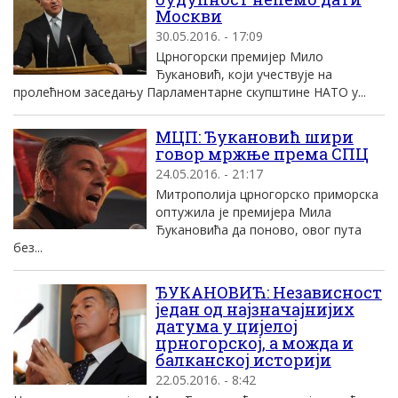
Mоскви
30.05.2016. - 17:09
Црногорски премиjер Mило
Ђукановић, коjи учествуjе на
пролећном заседању Парламентарне скупштине НATO у...
МЦП: Ђукановић шири
говор мржње према СПЦ
24.05.2016. - 21:17
Митрополија црногорско приморска
оптужила је премијера Мила
Ђукановића да поново, овог пута
без...
ЂУКАНОВИЋ: Независност
један од најзначајнијих
датума у цијелој
црногорској, а можда и
балканској историји
22.05.2016. - 8:42