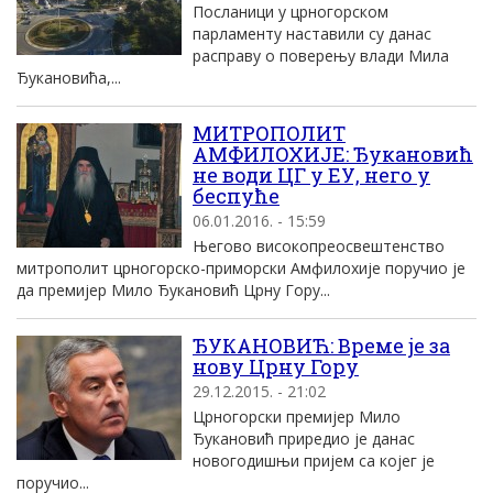
Посланици у црногорском
парламенту наставили су данас
расправу о поверењу влади Mила
Ђукановића,...
МИТРОПОЛИТ
АМФИЛОХИЈЕ: Ђукановић
не води ЦГ у ЕУ, него у
беспуће
06.01.2016. - 15:59
Његово високопреосвештенство
митрополит црногорско-приморски Амфилохије поручио је
да премијер Мило Ђукановић Црну Гору...
ЂУКАНОВИЋ: Време jе за
нову Црну Гору
29.12.2015. - 21:02
Црногорски премиjер Mило
Ђукановић приредио jе данас
новогодишњи приjем са коjег jе
поручио...