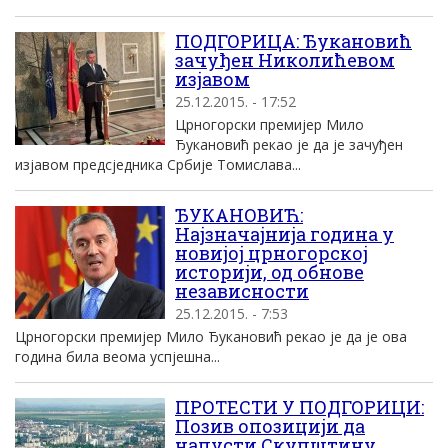
ПОДГОРИЦА: Ђукановић
зачуђен Николићевом
изјавом
25.12.2015. - 17:52
Црногорски премијер Мило
Ђукановић рекао је да је зачуђен
изјавом предсједника Србије Томислава...
ЂУКАНОВИЋ:
Најзначајнија година у
новијој црногорској
историји, од обнове
независности
25.12.2015. - 7:53
Црногорски премијер Мило Ђукановић рекао је да је ова
година била веома успјешна...
ПРОТЕСТИ У ПОДГОРИЦИ:
Позив опозицији да
напусти Скупштину,