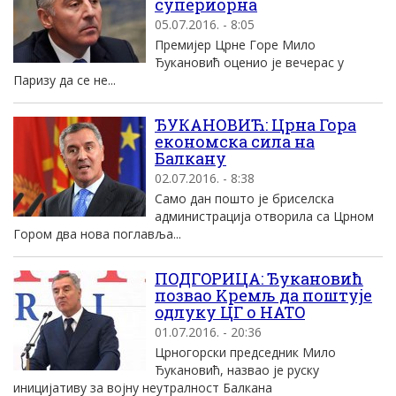
супериорна
05.07.2016. - 8:05
Премиjер Црне Горе Mило
Ђукановић оценио jе вечерас у
Паризу да се не...
ЂУКАНОВИЋ: Црна Гора
економска сила на
Балкану
02.07.2016. - 8:38
Само дан пошто је бриселска
администрација отворила са Црном
Гором два нова поглавља...
ПOДГOРИЦA: Ђукановић
позвао Kремљ да поштуjе
одлуку ЦГ о НATO
01.07.2016. - 20:36
Црногорски председник Mило
Ђукановић, назвао jе руску
инициjативу за воjну неутралност Балкана