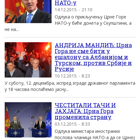
НАТО-у
14.12.2015. - 21:10
Одлука о прикључењу Црне Горе
НАТО-у биће донета у Скупштини, а
не на...
АНДРИЈА МАНДИЋ: Црна
Гора не сме бити у
ешалону са Албанијом и
Турском, против Србије и
Русије
10.12.2015. - 8:23
У суботу, 12. децембра, испред зграде државног парламента
у 18 часова послаћемо јасну...
ЧЕСТИТАЛИ ТАЧИ И
ЈАХЈАГА: Црна Гора
променила страну
03.12.2015. - 8:33
Одлука министара иностраних
послова чланица НАТО-а да се Црној