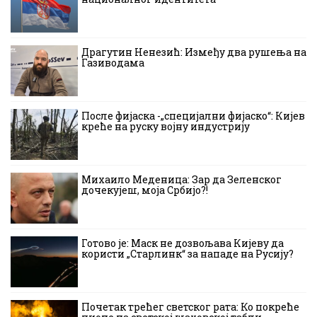
Драгутин Ненезић: Између два рушења на
Газиводама
После фијаска -„специјални фијаско“: Кијев
креће на руску војну индустрију
Михаило Меденица: Зар да Зеленског
дочекујеш, моја Србијо?!
Готово је: Маск не дозвољава Кијеву да
користи „Старлинк“ за нападе на Русију?
Почетак трећег светског рата: Ко покреће