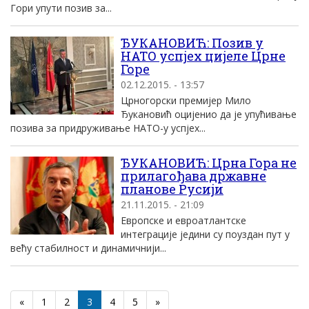
Гори упути позив за...
ЂУКАНОВИЋ: Позив у
НАТО успјех цијеле Црне
Горе
02.12.2015. - 13:57
Црногорски премијер Мило
Ђукановић оцијенио да је упућивање
позива за придруживање НАТО-у успјех...
ЂУКАНОВИЋ: Црна Гора не
прилагођава државне
планове Русији
21.11.2015. - 21:09
Европске и евроатлантске
интеграције једини су поуздан пут у
већу стабилност и динамичнији...
«
1
2
3
4
5
»