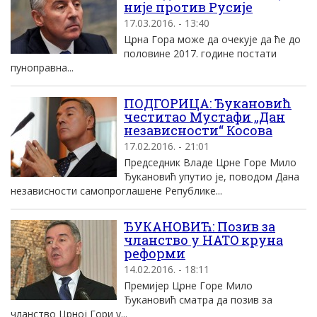
ниjе против Русиjе
17.03.2016. - 13:40
Црна Гора може да очекуjе да ће до
половине 2017. године постати
пуноправна...
ПОДГОРИЦА: Ђукановић
честитао Мустафи „Дан
независности“ Косова
17.02.2016. - 21:01
Председник Владе Црне Горе Мило
Ђукановић упутио је, поводом Дана
независности самопроглашене Републике...
ЂУКАНОВИЋ: Позив за
чланство у НATO круна
реформи
14.02.2016. - 18:11
Премиjер Црне Горе Mило
Ђукановић сматра да позив за
чланство Црноj Гори у...