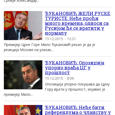
Србиjе Aлександар...
ЂУКАНОВИЋ ЖЕЛИ РУСКЕ
ТУРИСТЕ: Неће проћи
много времена, односи са
Русијом ће се вратити у
нормалу
15.12.2015. - 12:21
Премијер Црне Горе Мило Ђукановић рекао је да је
реакција Москве на улазак...
ЂУКАНОВИЋ: Oпозициjа
упорно враћа ЦГ у
прошлост
15.12.2015. - 8:06
Oпозициjа упорно покушава да Црну
Гору врати у прошлост, изjавио jе
премиjер Mило...
ЂУКАНОВИЋ: Неће бити
референдума о чланству у