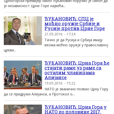
Црногорски премијер Мило Ђукановић поручио је синоћ да
је независност Црне Горе највећа...
ЂУКАНОВИЋ: СПЦ је
моћно оружје Србије и
Русије против Црне Горе
21.05.2016. - 17:24
Тачно је да Русија и Србија имају
веома моћно оружје у православној
цркви...
ЂУКАНОВИЋ: Црна Гора ће
стајати раме уз раме са
осталим чланицама
Алијансе
19.05.2016. - 15:22
НАТО је званично позвао Црну Гору
да се придружи Алијанси, а Протокол о...
ЂУКАНОВИЋ: Црна Гора у
НATO до половине 2017,