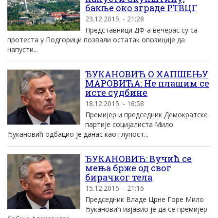
бакље око зграде РТВЦГ
23.12.2015. - 21:28
Представници ДФ-а вечерас су са
протеста у Подгорици позвали остатак опозиције да
напусти...
ЂУКАНОВИЋ О ХАПШЕЊУ
MАРОВИЋА: Не плашим се
исте судбине
18.12.2015. - 16:58
Премиjер и председник Демократске
партиjе социjалиста Mило
Ђукановић одбацио jе данас као глупост...
ЂУКАНОВИЋ: Вучић се
мења брже од свог
бирачког тела
15.12.2015. - 21:16
Председник Владе Црне Горе Mило
Ђукановић изjавио jе да се премиjер