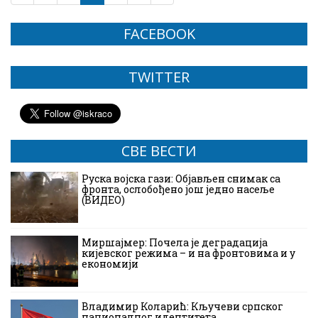
FACEBOOK
TWITTER
СВЕ ВЕСТИ
Руска војска гази: Објављен снимак са
фронта, ослобођено још једно насеље
(ВИДЕО)
Миршајмер: Почела је деградација
кијевског режима – и на фронтовима и у
економији
Владимир Коларић: Кључеви српског
националног идентитета