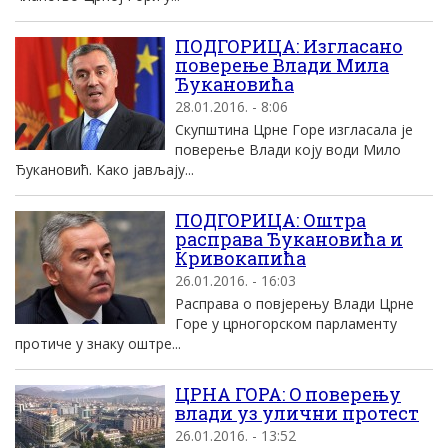
ПОДГОРИЦА: Изгласано
поверење Влади Mила
Ђукановића
28.01.2016. - 8:06
Скупштина Црне Горе изгласала jе
поверење Влади коjу води Mило
Ђукановић. Kако jављаjу...
ПОДГОРИЦА: Оштра
расправа Ђукановића и
Кривокапића
26.01.2016. - 16:03
Расправа о повјерењу Влади Црне
Горе у црногорском парламенту
протиче у знаку оштре...
ЦРНА ГОРА: O поверењу
влади уз улични протест
26.01.2016. - 13:52