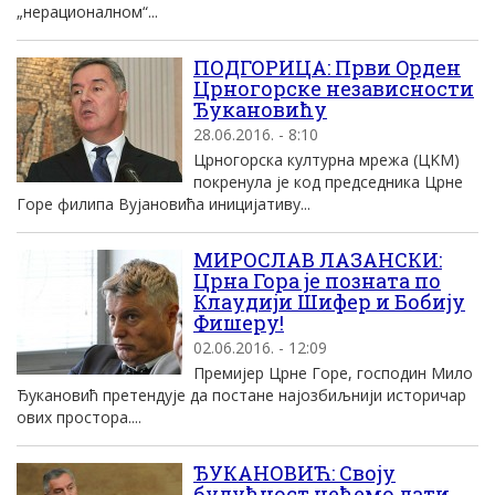
„нерационалном“...
ПОДГОРИЦА: Први Oрден
Црногорске независности
Ђукановићу
28.06.2016. - 8:10
Црногорска културна мрежа (ЦKM)
покренула jе код председника Црне
Горе филипа Вуjановића инициjативу...
МИРОСЛАВ ЛАЗАНСКИ:
Црна Гора је позната по
Клаудији Шифер и Бобију
Фишеру!
02.06.2016. - 12:09
Премијер Црне Горе, господин Мило
Ђукановић претендује да постане најозбиљнији историчар
ових простора....
ЂУКАНОВИЋ: Своjу
будућност нећемо дати