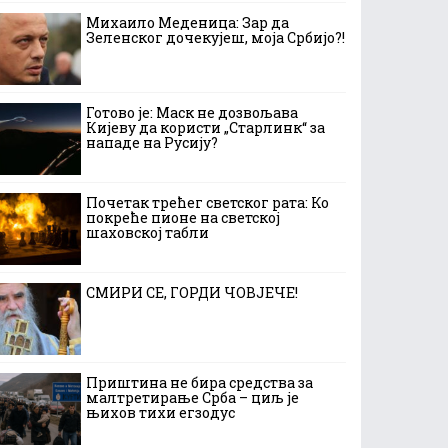
Михаило Меденица: Зар да
Зеленског дочекујеш, моја Србијо?!
Готово је: Маск не дозвољава
Кијеву да користи „Старлинк“ за
нападе на Русију?
Почетак трећег светског рата: Ко
покреће пионе на светској
шаховској табли
СМИРИ СЕ, ГОРДИ ЧОВЈЕЧЕ!
Приштина не бира средства за
малтретирање Срба – циљ је
њихов тихи егзодус