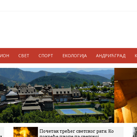
ГИОН
СВЕТ
СПОРТ
ЕКОЛОГИЈА
АНДРИЋГРАД
Почетак трећег светског рата: Ко
и
покреће пионе на светској