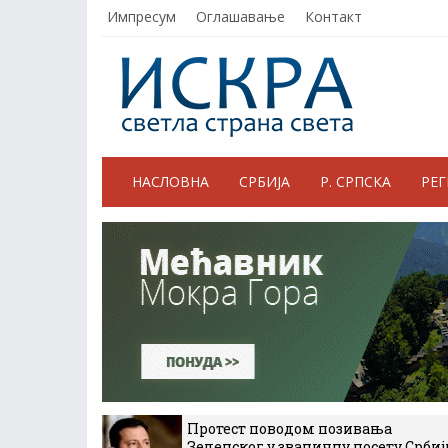
Импресум
Оглашавање
Контакт
НАСЛОВНА
СРБИЈА
Р. СРПСКА
РЕ
Протест поводом позивања
Зеленског у званичну посету Србиј