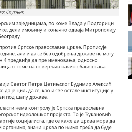
то: Спутњик
рским заједницама, по коме Влада у Подгорици
ке, дели имовину и коначно одваја Митрополију
Београду.
 против Српске православне цркве. Прописује
одине, али и да се без одобрења државе не могу
ан 4 предвиђа да пре именовања, односно
дница о томе на поверљив начин обавештава
овији Светог Петра Цетињског Будимир Алексић
да је циљ да се, као и све остале институције у
ви под шапу државе.
 власти нема контролу је Српска православна
ногорског идеолошког пројекта. То је Ђукановић
артије социјалиста, где се каже да црква мора да
 органима, значи црква по њима треба да буде