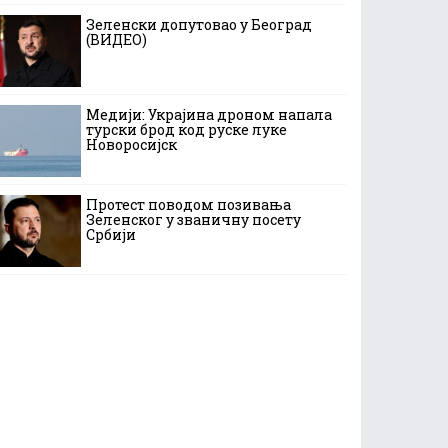
Зеленски допутовао у Београд
(ВИДЕО)
Медији: Украјина дроном напала
турски брод код руске луке
Новоросијск
Протест поводом позивања
Зеленског у званичну посету
Србији