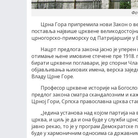
Фо
Црна Гора припремила нови Закон о ве
поставља највише црквене великодостојни
црногорско-приморску од Патријаршије у 
Нацрт предлога закона јасно је уперен
отимање њене имовине стечене пре 1918. г
бирати црквени поглавари, јер спорни Чл
објављивања њихових имена, верска заје
Владу Црне Горе.
Професор црквене историје на Богосл
предлог закона сматра скандалозним и каже 
Црној Гори, Српска православна црква ста
„Једина установа над којом партија на
црква, и циљ је да и она буде у служби цр
јавно рекао, то је у програм Демократске п
буде у хармоничним односима са државним