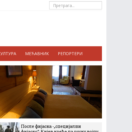
КУЛТУРА
МЕЋАВНИК
РЕПОРТЕРИ
После фијаска -„специјални
фијаско“: Кијев креће на руску војну