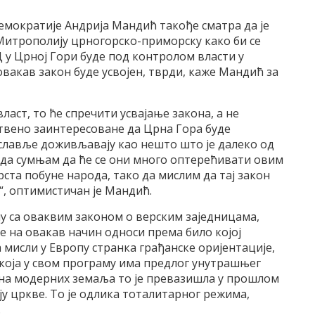
мократије Андрија Мандић такође сматра да је
Митрополију црногорско-приморску како би се
 у Црној Гори буде под контролом власти у
вакав закон буде усвојен, тврди, каже Мандић за
ласт, то ће спречити усвајање закона, а не
твено заинтересоване да Црна Гора буде
вославље доживљавају као нешто што је далеко од
 да сумњам да ће се они много оптерећивати овим
рста побуне народа, тако да мислим да тај закон
“, оптимистичан је Мандић.
пу са оваквим законом о верским заједницама,
се на овакав начин односи према било којој
а мисли у Европу странка грађанске оријентације,
која у свом програму има предлог унутрашњег
ина модерних земаља то је превазишла у прошлом
ју цркве. То је одлика тоталитарног режима,
.