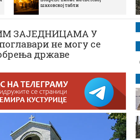
шаховској табли
КИМ ЗАЈЕДНИЦАМА У
поглавари не могу се
добрења државе