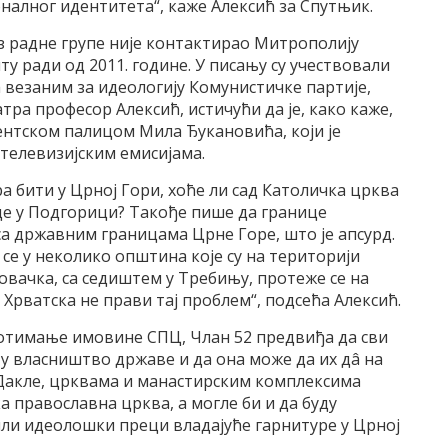
налног идентитета“, каже Алексић за Спутњик.
з радне групе није контактирао Митрополију
у ради од 2011. године. У писању су учествовали
 везаним за идеологију Комунистичке партије,
тра професор Алексић, истичући да је, како каже,
нтском палицом Мила Ђукановића, који је
 телевизијским емисијама.
а бити у Црној Гори, хоће ли сад Католичка црква
уде у Подгорици? Такође пише да границе
са државним границама Црне Горе, што је апсурд.
се у неколико општина које су на територији
овачка, са седиштем у Требињу, протеже се на
Хрватска не прави тај проблем“, подсећа Алексић.
 отимање имовине СПЦ, Члан 52 предвиђа да сви
 у власништво државе и да она може да их дâ на
Дакле, црквама и манастирским комплексима
а православна црква, а могле би и да буду
или идеолошки преци владајуће гарнитуре у Црној