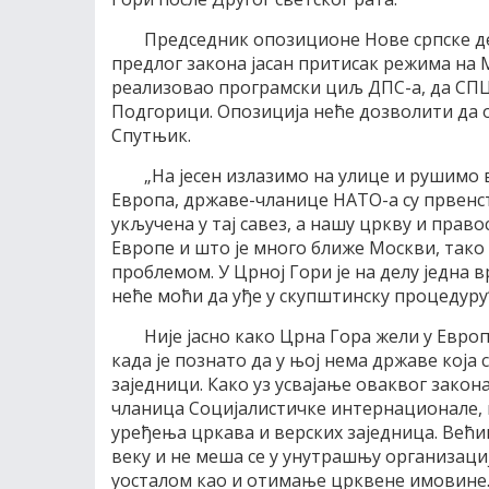
Председник опозиционе Нове српске де
предлог закона јасан притисак режима на 
реализовао програмски циљ ДПС-а, да СПЦ
Подгорици. Опозиција неће дозволити да о
Спутњик.
„На јесен излазимо на улице и рушимо в
Европа, државе-чланице НАТО-а су првенс
укључена у тај савез, а нашу цркву и пра
Европе и што је много ближе Москви, тако
проблемом. У Црној Гори је на делу једна в
неће моћи да уђе у скупштинску процедуру
Није јасно како Црна Гора жели у Евро
када је познато да у њој нема државе која 
заједници. Како уз усвајање оваквог закон
чланица Социјалистичке интернационале, 
уређења цркава и верских заједница. Већ
веку и не меша се у унутрашњу организаци
уосталом као и отимање црквене имовине