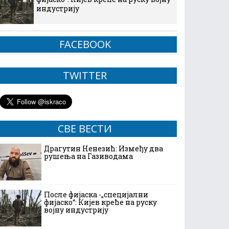
индустрију
FACEBOOK
TWITTER
СВЕ ВЕСТИ
Драгутин Ненезић: Између два
рушења на Газиводама
После фијаска -„специјални
фијаско“: Кијев креће на руску
војну индустрију