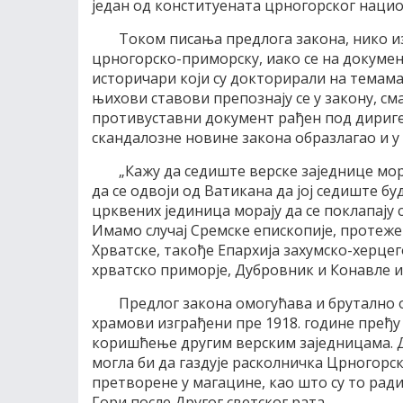
један од конституената црногорског нацио
Током писања предлога закона, нико и
црногорско-приморску, иако се на документ
историчари који су докторирали на темама
њихови ставови препознају се у закону, сма
противуставни документ рађен под дириге
скандалозне новине закона образлагао и у
„Кажу да седиште верске заједнице мор
да се одвоји од Ватикана да јој седиште б
црквених јединица морају да се поклапају 
Имамо случај Сремске епископије, протеже 
Хрватске, такође Епархија захумско-херцег
хрватско приморје, Дубровник и Конавле и 
Предлог закона омогућава и брутално
храмови изграђени пре 1918. године пређу
коришћење другим верским заједницама. 
могла би да газдује расколничка Црногорск
претворене у магацине, као што су то рад
Гори после Другог светског рата.