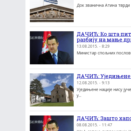
Док званична Атина тврди 
ДАЧИЋ: Ко шта пита
разбију на мање др
13.08.2015. - 8:29
Министар спољних послова 
ДАЧИЋ: Уједињене 
12.08.2015. - 9:13
Уједињене нације нису јуч
у...
ДАЧИЋ: Зашто хапс
08.08.2015. - 11:47