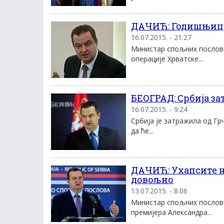
ДАЧИЋ: Годишњица „
16.07.2015. - 21:27
Министар спољних послова
операције Хрватске...
БЕОГРАД: Србија з
16.07.2015. - 9:24
Србија је затражила од Г
да ће...
ДАЧИЋ: Ухапсите н
довољно
13.07.2015. - 8:06
Министар спољних послова
премијера Александра...