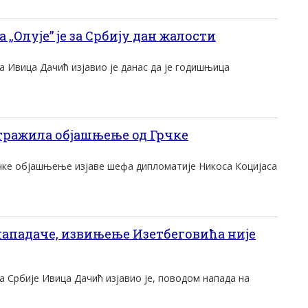
Олује” је за Србију дан жалости
 Ивица Дачић изјавио је данас да је годишњица
атражила објашњење од Грчке
рчке објашњење изјаве шефа дипломатије Никоса Коцијаса
ападаче, извињење Изетбеговића није
 Србије Ивица Дачић изјавио је, поводом напада на