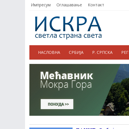
Импресум
Оглашавање
Контакт
НАСЛОВНА
СРБИЈА
Р. СРПСКА
РЕ