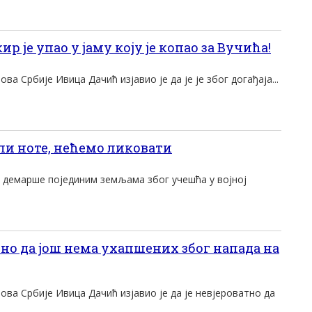
 је упао у јаму коју је копао за Вучића!
а Србије Ивица Дачић изјавио је да је је због догађаја...
и ноте, нећемо ликовати
и демарше појединим земљама због учешћа у војној
но да још нема ухапшених због напада на
ва Србије Ивица Дачић изјавио је да је невјероватно да