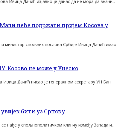
ва Ивица Дачић изјавио је данас да не мора да значи...
Mали неће подржати приjем Kосова у
 и министар спољних послова Србиjе Ивица Дачић имао
 Косово не може у Унеско
 Ивица Дачић писао је генералном секретару УН Бан
 увијек бити уз Српску
 се нађе у спољнополитичком клинчу између Запада и...