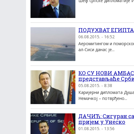
Шеф српске дипломатије Ив
ПОДУХВАТ ЕГИПТА: 
06.08.2015. - 16:52
Аеромитингом и поморском
ал-Сиси данас је...
КО СУ НОВИ АМБАС
представљаће Србиј
05.08.2015. - 8:38
Каријерни дипломата Душ
Немачкој – потврђено...
ДАЧИЋ: Сигуран са
пријем у Унеско
01.08.2015. - 13:56