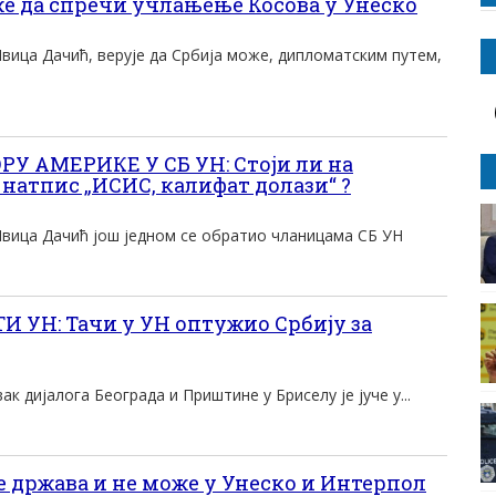
е да спречи учлањење Косова у Унеско
вица Дачић, верује да Србија може, дипломатским путем,
 АМЕРИКЕ У СБ УН: Стоји ли на
натпис „ИСИС, калифат долази“ ?
вица Дачић још једном се обратио чланицама СБ УН
 УН: Тачи у УН оптужио Србију за
к дијалога Београда и Приштине у Бриселу је јуче у...
е држава и не може у Унеско и Интерпол