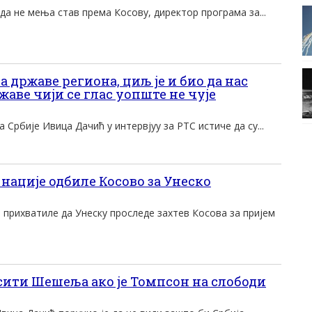
да не мења став према Косову, директор програма за...
 државе региона, циљ је и био да нас
жаве чији се глас уопште не чује
Србије Ивица Дачић у интервјуу за РТС истиче да су...
нације одбиле Косово за Унеско
е прихватиле да Унеску проследе захтев Косова за пријем
ити Шешеља ако је Томпсон на слободи