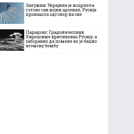
Залужни: Украјина је исцрпела
готово сав војни арсенал, Русија
пронашла одговор на све
Парадокс: Градоначелник
Хирошиме критиковао Русију, а
заборавио да помене ко је бацио
атомску бомбу