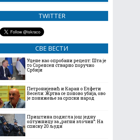
TWITTER
СВЕ ВЕСТИ
Уцене као опробани рецепт: Шта је
то Соренсен стварно поручио
Србији
Петронијевић и Каран о Елфети
Весели: Жртва се поново убија, ово
је понижење за српски народ
Приштина подигла још једну
оптужницу за „ратни злочин“: На
списку 20 људи