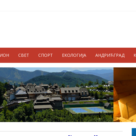
ГИОН
СВЕТ
СПОРТ
ЕКОЛОГИЈА
АНДРИЋГРАД