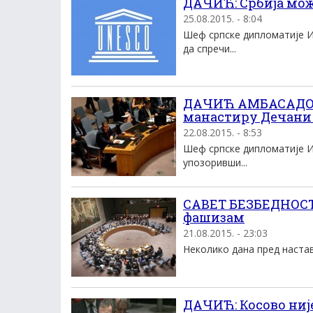
ДАЧИЋ: Србија мож
25.08.2015. - 8:04
Шеф српске дипломатије И
да спречи...
ДАЧИЋ АМБАСАДОРУ
манастиру Дечани 
22.08.2015. - 8:53
Шеф српске дипломатије И
упозоривши...
САВЕТ БЕЗБЕДНОСТИ
фашизам
21.08.2015. - 23:03
Неколико дана пред настава
ДАЧИЋ: Косово ниј