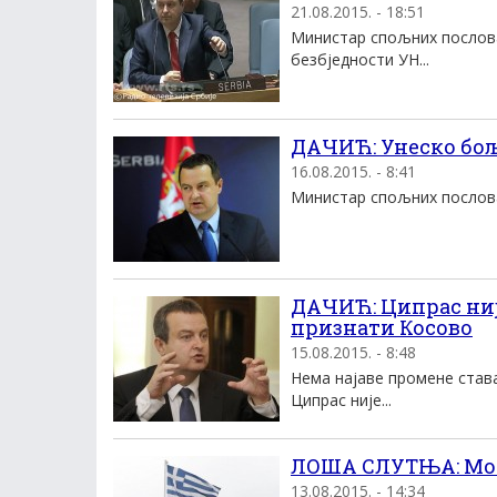
21.08.2015. - 18:51
Министар спољних послова
безбједности УН...
ДАЧИЋ: Унеско бољ
16.08.2015. - 8:41
Министар спољних послова 
ДАЧИЋ: Ципрас није
признати Косово
15.08.2015. - 8:48
Нема најаве промене става
Ципрас није...
ЛОША СЛУТЊА: Мог
13.08.2015. - 14:34