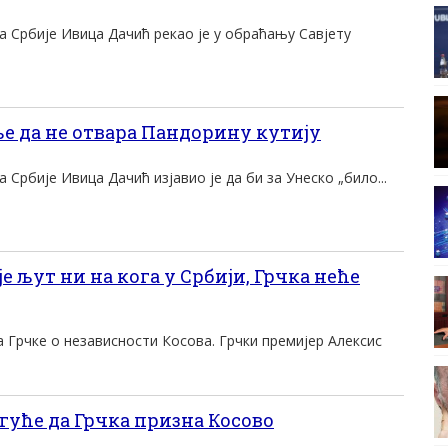
 Србије Ивица Дачић рекао је у обраћању Савјету
е да не отвара Пандорину кутију
Србије Ивица Дачић изјавио је да би за Унеско „било...
 љут ни на кога у Србији, Грчка неће
 Грчке о независности Косова. Грчки премијер Алексис
уће да Грчка призна Косово