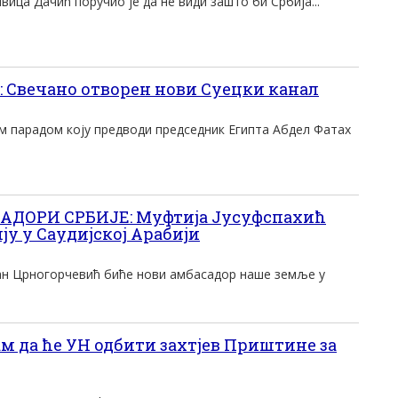
ица Дачић поручио је да не види зашто би Србија...
Свечано отворен нови Суецки канал
 парадом коју предводи председник Египта Абдел Фатах
АДОРИ СРБИЈЕ: Муфтија Јусуфспахић
у у Саудијској Арабији
ан Црногорчевић биће нови амбасадор наше земље у
м да ће УН одбити захтјев Приштине за