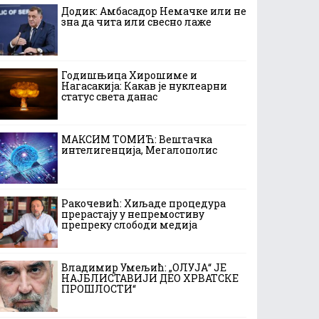
Додик: Амбасадор Немачке или не
зна да чита или свесно лаже
Годишњица Хирошиме и
Нагасакија: Какав је нуклеарни
статус света данас
МАКСИМ ТОМИЋ: Вештачка
интелигенција, Мегалополис
Ракочевић: Хиљаде процедура
прерастају у непремостиву
препреку слободи медија
Владимир Умељић: „ОЛУЈА“ ЈЕ
НАЈБЛИСТАВИЈИ ДЕО ХРВАТСКЕ
ПРОШЛОСТИ“