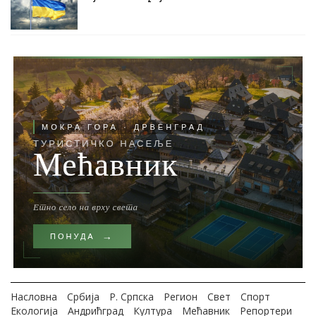
Насловна
Србија
Р. Српска
Регион
Свет
Спорт
Екологија
Андрићград
Култура
Мећавник
Репортери