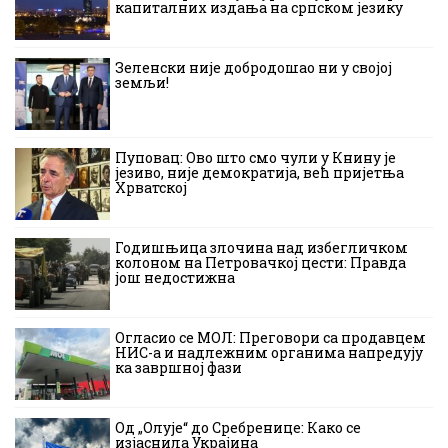
капиталних издања на српском језику
Зеленски није добродошао ни у својој
земљи!
Пуповац: Ово што смо чули у Книну је
језиво, није демократија, већ пријетња
Хрватској
Годишњица злочина над избегличком
колоном на Петровачкој цести: Правда
још недостижна
Огласио се МОЛ: Преговори са продавцем
НИС-а и надлежним органима напредују
ка завршној фази
Од „Олује“ до Сребренице: Како се
изјаснила Украјина