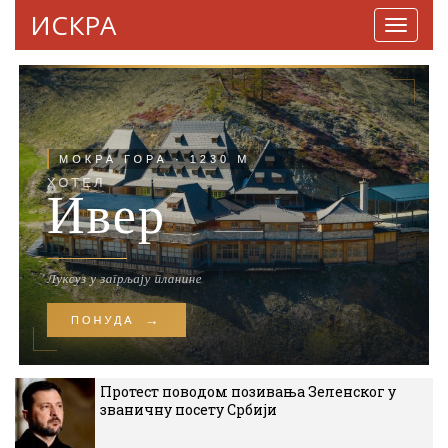
ИСКРА
Навига
Протест поводом позивања Зеленског у
званичну посету Србији