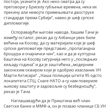
постоји, укините је. Ако неко сматра да су
преговори у Бриселу губљење времена, нека их
прекину али немојте примењивати двоструке
стандарде према Србији”, навео је шеф српске
дипломатије.
Оспоравајући његове наводе, Хашим Тачи је
између осталог, рекао да су Албанци увек били
већина на Косову, да су материјали које је шеф
српске дипломатије представио „пропагандна
брошура и очајнички чин”, као и да је културна
баштина на Косову сигурнија него у „последњих
хиљаду година” и да је заштићена „модерним
законским оквиром који је одобрио изасланик УН
Марти Ахтисари”. „Наша полиција штити 95 одсто
локалитета СПЦ. Снаге НАТО-а су нам повериле
њихову заштиту и задовољне су безбедношћу”,
рекао је Тачи.
Наглашавајући да је Приштина већ члан
Светске банке и ММФ-а, он је позвао чланице СБ УН