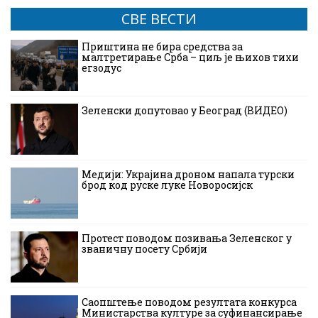
СВЕ ВЕСТИ
Приштина не бира средства за
малтретирање Срба – циљ је њихов тихи
егзодус
Зеленски допутовао у Београд (ВИДЕО)
Медији: Украјина дроном напала турски
брод код руске луке Новоросијск
Протест поводом позивања Зеленског у
званичну посету Србији
Саопштење поводом резултата конкурса
Министарства културе за суфинансирање