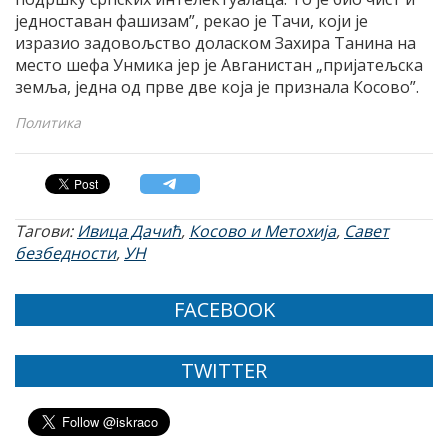
једноставан фашизам”, рекао је Тачи, који је
изразио задовољство доласком Захира Танина на
место шефа Унмика јер је Авганистан „пријатељска
земља, једна од прве две која је признала Косово”.
Политика
Тагови:
Ивица Дачић
,
Косово и Метохија
,
Савет
безбедности
,
УН
FACEBOOK
TWITTER