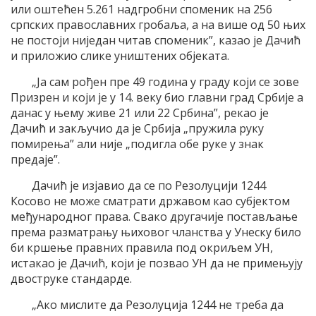
или оштећен 5.261 надгробни споменик на 256
српских православних гробаља, а на више од 50 њих
не постоји ниједан читав споменик”, казао је Дачић
и приложио слике уништених објеката.
„Ја сам рођен пре 49 година у граду који се зове
Призрен и који је у 14. веку био главни град Србије а
данас у њему живе 21 или 22 Србина”, рекао је
Дачић и закључио да је Србија „пружила руку
помирења” али није „подигла обе руке у знак
предаје”.
Дачић је изјавио да се по Резолуцији 1244
Косово не може сматрати државом као субјектом
међународног права. Свако другачије постављање
према разматрању њиховог чланства у Унеску било
би кршење правних правила под окриљем УН,
истакао је Дачић, који је позвао УН да не примењују
двоструке стандарде.
„Ако мислите да Резолуција 1244 не треба да