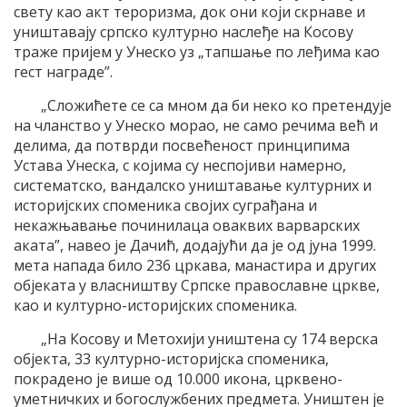
свету као акт тероризма, док они који скрнаве и
уништавају српско културно наслеђе на Косову
траже пријем у Унеско уз „тапшање по леђима као
гест награде”.
„Сложићете се са мном да би неко ко претендује
на чланство у Унеско морао, не само речима већ и
делима, да потврди посвећеност принципима
Устава Унеска, с којима су неспојиви намерно,
систематско, вандалско уништавање културних и
историјских споменика својих суграђана и
некажњавање починилаца оваквих варварских
аката”, навео је Дачић, додајући да је од јуна 1999.
мета напада било 236 цркава, манастира и других
објеката у власништву Српске православне цркве,
као и културно-историјских споменика.
„На Косову и Метохији уништена су 174 верска
објекта, 33 културно-историјска споменика,
покрадено је више од 10.000 икона, црквено-
уметничких и богослужбених предмета. Уништен је