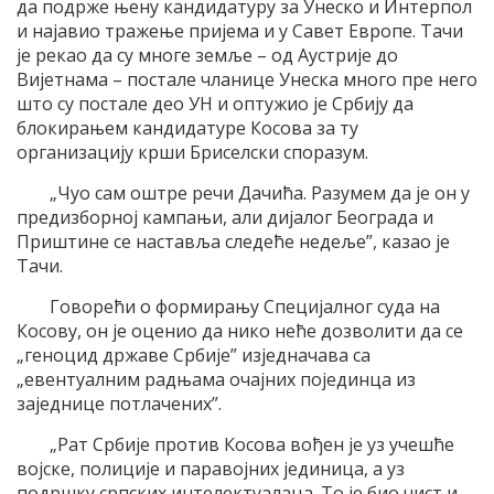
да подрже њену кандидатуру за Унеско и Интерпол
и најавио тражење пријема и у Савет Европе. Тачи
је рекао да су многе земље – од Аустрије до
Вијетнама – постале чланице Унеска много пре него
што су постале део УН и оптужио је Србију да
блокирањем кандидатуре Косова за ту
организацију крши Бриселски споразум.
„Чуо сам оштре речи Дачића. Разумем да је он у
предизборној кампањи, али дијалог Београда и
Приштине се наставља следеће недеље”, казао је
Тачи.
Говорећи о формирању Специјалног суда на
Косову, он је оценио да нико неће дозволити да се
„геноцид државе Србије” изједначава са
„евентуалним радњама очајних појединца из
заједнице потлачених”.
„Рат Србије против Косова вођен је уз учешће
војске, полиције и паравојних јединица, а уз
подршку српских интелектуалаца. То је био чист и