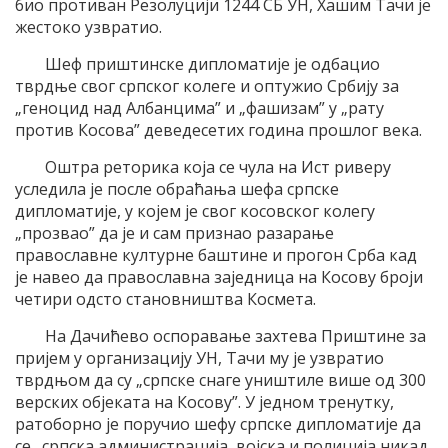
био противан Резолуцији 1244 СБ УН, Хашим Тачи је
жестоко узвратио.
Шеф приштинске дипломатије је одбацио
тврдње свог српског колеге и оптужио Србију за
„геноцид над Албанцима” и „фашизам” у „рату
против Косова” деведесетих година прошлог века.
Оштра реторика која се чула на Ист риверу
уследила је после обраћања шефа српске
дипломатије, у којем је свог косовског колегу
„прозвао” да је и сам признао разарање
православне културне баштине и прогон Срба кад
је навео да православна заједница на Косову броји
четири одсто становништва Космета.
На Дачићево оспоравање захтева Приштине за
пријем у организацију УН, Тачи му је узвратио
тврдњом да су „српске снаге уништиле више од 300
верских објеката на Косову”. У једном тренутку,
ратоборно је поручио шефу српске дипломатије да
се „српска администрација, војска и полиција никад