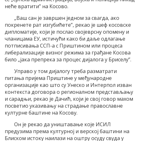
неће вратити” на Косово.
„Ваш сан је завршен једном за свагда, ако
покренете рат изгубићете”, рекао је шеф косовске
дипломатије, који је послао својеврсну опомену и
чланицама ЕУ, истичући како би даље одлагање
потписивања ССП-а с Приштином или процеса
либерализације визног режима за грађане Косова
било „јака препрека за процес дијалога у Бриселу”.
Управо у том дијалогу треба разматрати
питања пријема Приштине у међународне
организације као што су Унеско и Интерпол изван
контекста договора о регионалном представљању
и сарадњи, рекао је Дачић, који је свој говор махом
посветио указивању на страдање православне
културне баштине на Косову.
Он је рекао да уништавање које ИСИЛ
предузима према културној и верској баштини на
Блиском истоку наилази на оштру осуду свуда у