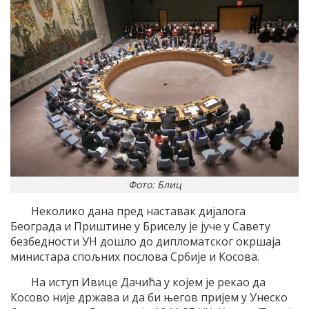
Фото: Блиц
Неколико дана пред наставак дијалога
Београда и Приштине у Бриселу је јуче у Савету
безбедности УН дошло до дипломатског окршаја
министара спољних послова Србије и Косова.
На иступ Ивице Дачића у којем је рекао да
Косово није држава и да би његов пријем у Унеско