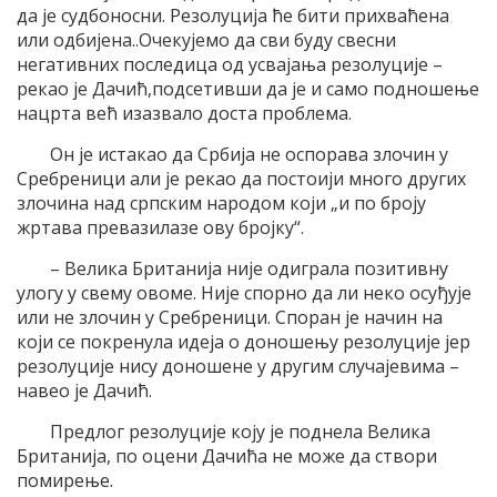
да је судбоносни. Резолуција ће бити прихваћена
или одбијена..Очекујемо да сви буду свесни
негативних последица од усвајања резолуције –
рекао је Дачић,подсетивши да је и само подношење
нацрта већ изазвало доста проблема.
Он је истакао да Србија не оспорава злочин у
Сребреници али је рекао да постоији много других
злочина над српским народом који „и по броју
жртава превазилазе ову бројку“.
– Велика Британија није одиграла позитивну
улогу у свему овоме. Није спорно да ли неко осуђује
или не злочин у Сребреници. Споран је начин на
који се покренула идеја о доношењу резолуције јер
резолуције нису доношене у другим случајевима –
навео је Дачић.
Предлог резолуције коју је поднела Велика
Британија, по оцени Дачића не може да створи
помирење.