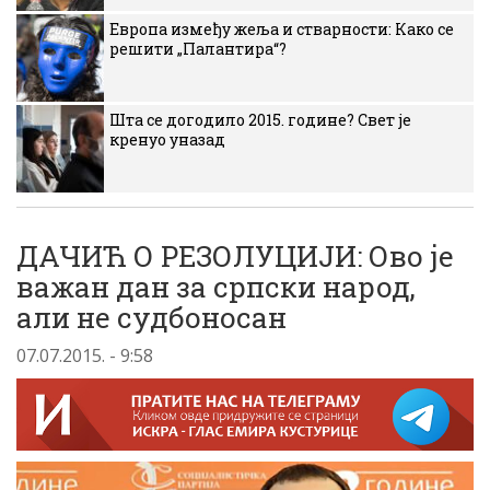
Европа између жеља и стварности: Како се
решити „Палантира“?
Шта се догодило 2015. године? Свет је
кренуо уназад
ДАЧИЋ О РЕЗОЛУЦИЈИ: Ово је
важан дан за српски народ,
али не судбоносан
07.07.2015. - 9:58