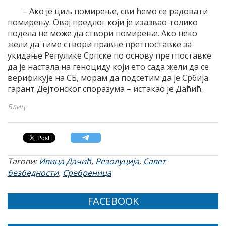
– Ако је циљ помирење, сви ћемо се радовати
помирењу. Овај предлог који је изазвао толико
подела не може да створи помирење. Ако неко
жели да тиме створи правне претпоставке за
укидање Репулике Српске по основу претпоставке
да је настала на геноциду који ето сада жели да се
верификује на СБ, морам да подсетим да је Србија
гарант Дејтонског споразума – истакао је Даћић.
Блиц
Тагови:
Ивица Дачић
,
Резолуција
,
Савет
безбедности
,
Сребреница
FACEBOOK