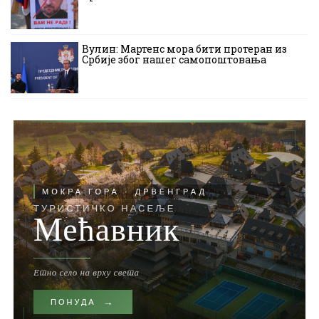
Вулин: Мартенс мора бити протеран из
Србије због нашег самопоштовања