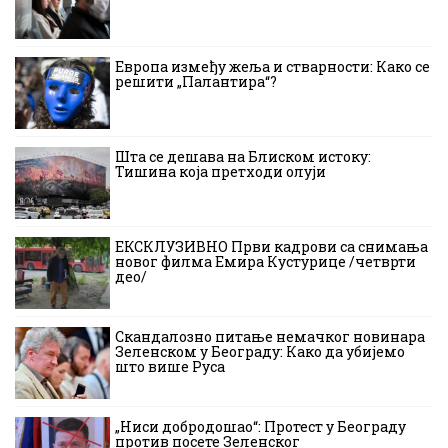
Европа између жеља и стварности: Како се
решити „Палантира“?
Шта се дешава на Блиском истоку:
Тишина која претходи олуји
ЕКСКЛУЗИВНО Први кадрови са снимања
новог филма Емира Кустурице /четврти
део/
Скандалозно питање немачког новинара
Зеленском у Београду: Како да убијемо
што више Руса
„Ниси добродошао“: Протест у Београду
против посете Зеленског