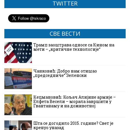
TWITTER
СВЕ ВЕСТИ
Трамп заоштрава односе са Кином на
мети – „критичне технологије“
Чанковић: Добро нам отишао
„председниче“ Зеленски
Кецмановић: Кољач Алијине армије –
Елфета Весели – морала завршити у
Гвантанаму и на доживотној
Шта се догодило 2015. године? Свет је
кренуо уназад