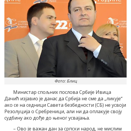
Фото: Блиц
Министар спољних послова Србије Ивица
Дачић изјавио је данас да Србија не сме да „ликује“
ако се на седници Савета безбедности (СБ) не усвоји
Резолуција о Сребреници, али ни да оплакује своју
судбину ако дође до њеног усвајања.
– Ово је важан дан за српски народ, не мислим