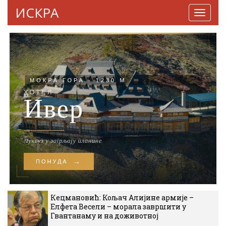
ИСКРА
Навига
Кецмановић: Кољач Алијине армије –
Елфета Весели – морала завршити у
Гвантанаму и на доживотној