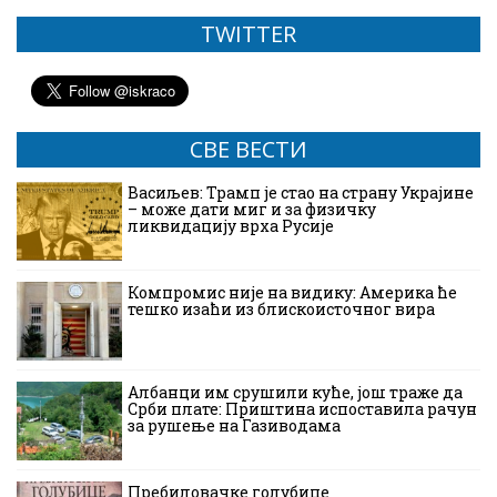
TWITTER
СВЕ ВЕСТИ
Васиљев: Трамп је стао на страну Украјине
– може дати миг и за физичку
ликвидацију врха Русије
Компромис није на видику: Америка ће
тешко изаћи из блискоисточног вира
Албанци им срушили куће, још траже да
Срби плате: Приштина испоставила рачун
за рушење на Газиводама
Пребиловачке голубице