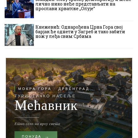
лично нико неће представљати на
прослави хрватске „Олује“
Кнежевић: Однарођена Црна Гора свој
барјак ће однети у Загреб и тако забити
нож у леђа свим Србима