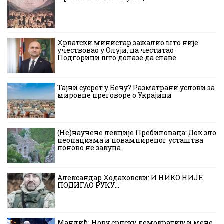
Хрватски министар зажалио што није
учествовао у Олуји, па честитао
Подгорици што долазе да славе
Тајни сусрет у Бечу? Разматрани услови за
мировне преговоре о Украјини
(Не)научене лекције Пребиловаца: Док зло
неонацизма и повампиреног усташтва
поново не закуца
Александар Ходаковски: И НИКО НИЈЕ
ПОДИГАО РУКУ…
Мандић: Нову српску демократију и мене