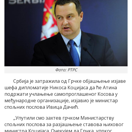
Фото: РТРС
Србија је затражила од Грчке објашњење изјаве
шефа дипломатије Никоса Коцијаса да ће Атина
подржати учлањење самопроглашеног Косова у
међународне организације, изјавио је министар
спољних послова Ивица Дачић.
„Упутили смо захтев грчком Министарству
спољних послова за разјашњење ставова њиховог
министра Коцијаса. Очекујем да Грчка, упркос