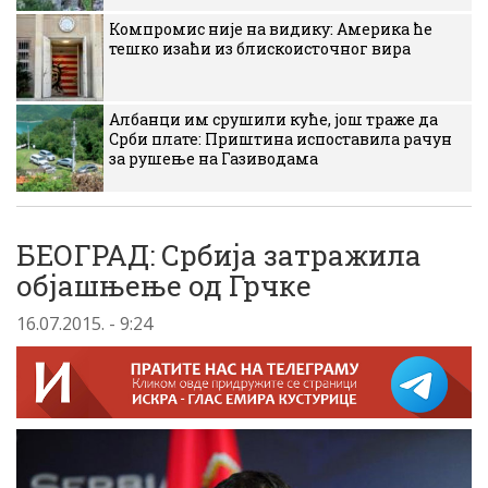
Компромис није на видику: Америка ће
тешко изаћи из блискоисточног вира
Албанци им срушили куће, још траже да
Срби плате: Приштина испоставила рачун
за рушење на Газиводама
БЕОГРАД: Србија затражила
објашњење од Грчке
16.07.2015. - 9:24