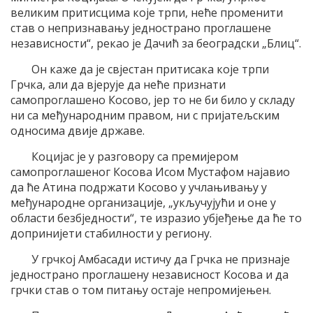
великим притисцима које трпи, неће променити
став о непризнавању једнострано проглашене
независности“, рекао је Дачић за београдски „Блиц“.
Он каже да је свјестан притисака које трпи
Грчка, али да вјерује да неће признати
самопроглашено Косово, јер то не би било у складу
ни са међународним правом, ни с пријатељским
односима двије државе.
Коцијас је у разговору са премијером
самопроглашеног Косова Исом Мустафом најавио
да ће Атина подржати Косово у учлањивању у
међународне организације, „укључујући и оне у
области безбједности“, те изразио убјеђење да ће то
допринијети стабилности у региону.
У грчкој Амбасади истичу да Грчка не признаје
једнострано проглашену независност Косова и да
грчки став о том питању остаје непромијењен.