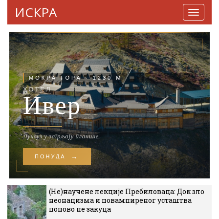
ИСКРА
Навига
(Не)научене лекције Пребиловаца: Док зло
неонацизма и повампиреног усташтва
поново не закуца