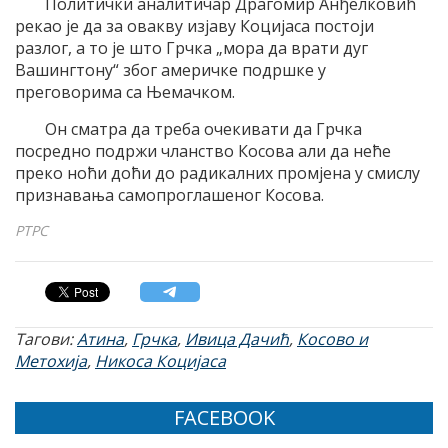
Политички аналитичар Драгомир Анђелковић
рекао је да за овакву изјаву Коцијаса постоји
разлог, а то је што Грчка „мора да врати дуг
Вашингтону“ због америчке подршке у
преговорима са Њемачком.
Он сматра да треба очекивати да Грчка
посредно подржи чланство Косова али да неће
преко ноћи доћи до радикалних промјена у смислу
признавања самопроглашеног Косова.
РТРС
Тагови:
Атина
,
Грчка
,
Ивица Дачић
,
Косово и
Метохија
,
Никоса Коцијаса
FACEBOOK