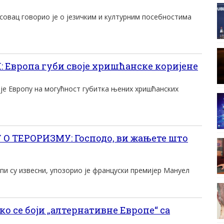
совац говорио је о језичким и културним посебностима
Европа губи своје хришћанске коријене
је Европу на могућност губитка њених хришћанских
О ТЕРОРИЗМУ: Господо, ви жањете што
пи су извесни, упозорио је француски премијер Мануел
 се боји „алтернативне Европе“ са