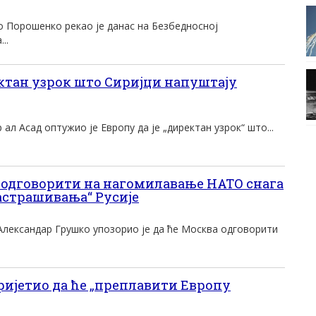
о Порошенко рекао jе данас на Безбедносноj
..
ктан узрок што Сириjци напуштаjу
ал Aсад оптужио jе Eвропу да jе „директан узрок“ што...
одговорити на нагомилавање НАТО снага
застрашивања“ Русије
Александар Грушко упозорио је да ће Москва одговорити
ријетио да ће „преплавити Европу