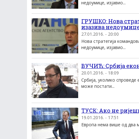
недоумице, изјавио...
ГРУШКО: Нова стра
изазива недоумиц
27.01.2016. - 20:00
Нова стратегија командов
недоумице, изјавио...
ВУЧИЋ: Србија еко
20.01.2016. - 18:09
Србија, уколико спроведе 
може постати...
ТУСК: Ако не ријеш
19.01.2016. - 17:51
Европа нема више од два мј