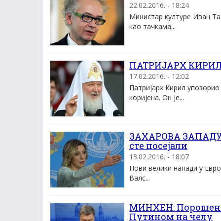
22.02.2016. - 18:24
Министар културе Иван Та
као тачкама...
ПАТРИЈАРХ КИРИЛ: 
17.02.2016. - 12:02
Патријарх Кирил упозорио 
коријена. Он је...
ЗАХАРОВА ЗАПАДУ 
сте посејали
13.02.2016. - 18:07
Нови велики напади у Евро
Валс...
МИНХЕН: Порошенко
Путином на челу