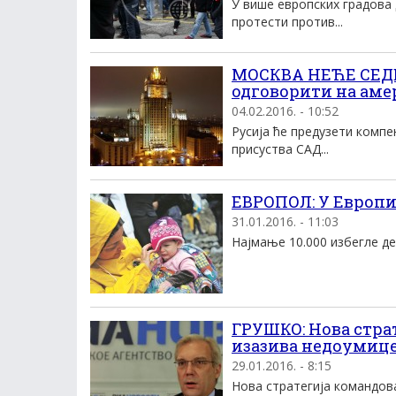
У више европских градова 
протести против...
МОСКВА НЕЋЕ СЕДЕ
одговорити на аме
04.02.2016. - 10:52
Русија ће предузети компе
присуства САД...
EВРОПОЛ: У Eвропи 
31.01.2016. - 11:03
Наjмање 10.000 избегле дец
ГРУШКО: Нова стра
изазива недоумиц
29.01.2016. - 8:15
Нова стратегија командов