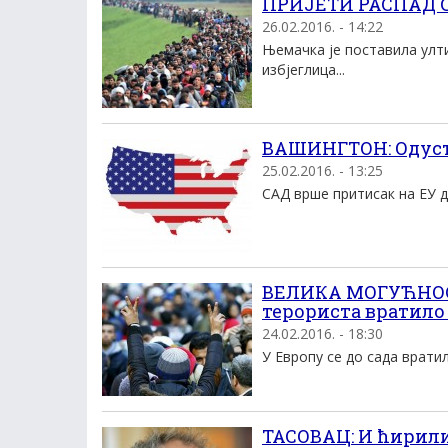
ПРИЈЕТИ РАСПАД С
26.02.2016. - 14:22
Њемачка је поставила улт
избјеглица...
ВАШИНГТОН: Одуста
25.02.2016. - 13:25
САД врше притисак на ЕУ да
ВЕЛИКА МОГУЋНОС
терориста вратило 
24.02.2016. - 18:30
У Европу се до сада вратил
ТАСОВАЦ: И ћирили