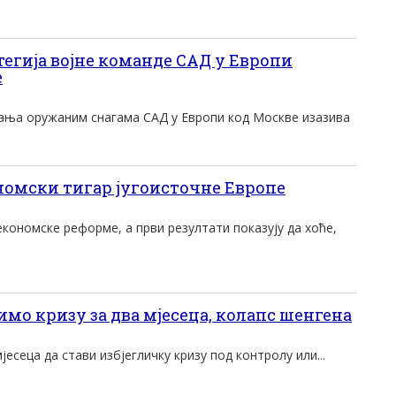
тегија војне команде САД у Европи
е
ања оружаним снагама САД у Европи код Москве изазива
номски тигар југоисточне Европе
економске реформе, а први резултати показују да хоће,
имо кризу за два мјесеца, колапс шенгена
есеца да стави избјегличку кризу под контролу или...