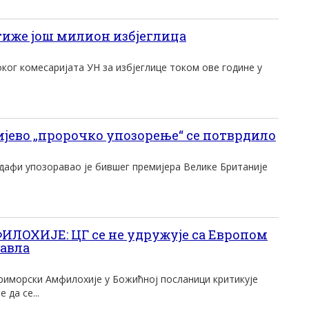
тиже још милион избјеглица
ог комесаријата УН за избјеглице током ове године у
јево „пророчко упозорење“ се потврдило
дафи упозоравао је бившег премијера Велике Британије
ОХИЈЕ: ЦГ се не удружуjе са Eвропом
Павла
иморски Aмфилохиjе у Божићноj посланици критикуjе
 да се...