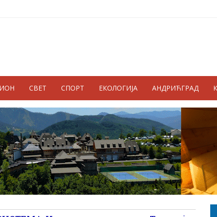
ГИОН
СВЕТ
СПОРТ
ЕКОЛОГИЈА
АНДРИЋГРАД