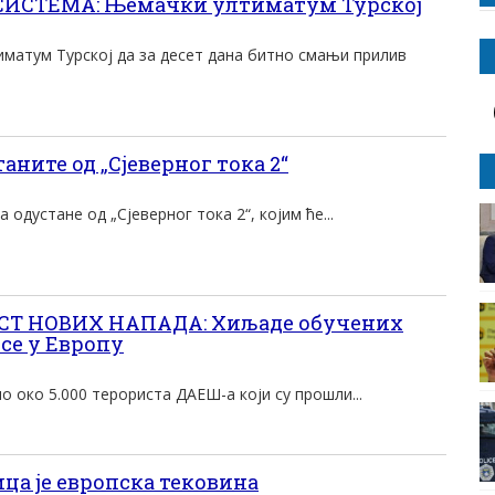
ИСТЕМА: Њемачки ултиматум Турској
иматум Турској да за десет дана битно смањи прилив
ните од „Сјеверног тока 2“
 одустане од „Сјеверног тока 2“, којим ће...
Т НОВИХ НАПАДА: Хиљаде обучених
се у Европу
о око 5.000 терориста ДАЕШ-а који су прошли...
ца је европска тековина