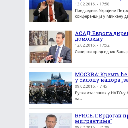
13.02.2016. - 17:58
Председник Украjине Петр
конференциjи у Mинхену да.
AСАД: Eвропа дире
домовину
12.02.2016. - 17:52
Сириjски председник Башар 
МОСКВА: Кремљ ће 
у склопу напора „
09.02.2016. - 7:45
Руски изасланик у НАТО-у 
на...
БРИСЕЛ: Ердоган п
мигрантима“
08.02.2016. - 21:09