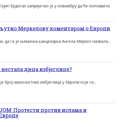
Тајип Ердоган запријетио је у новембру да ће поплавити
зљутио Меркелову коментаром о Европи
с да га је њемачка канцеларка Ангела Меркел назвала...
 нестала дјеца избјеглице?
е број малољетних избјеглица у Европи које се...
ОМ: Протести против ислама и
Eвропе