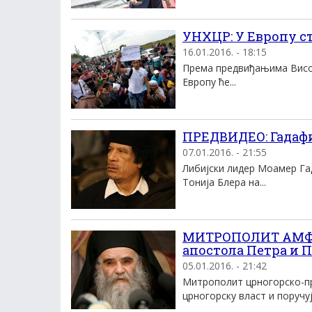
УНХЦР: У Европу с
16.01.2016. - 18:15
Према предвиђањима Висок
Европу ће...
ПРЕДВИДЕО: Гадафи
07.01.2016. - 21:55
Либијски лидер Моамер Га
Тонија Блера на...
МИТРОПОЛИТ АМФИЛ
апостола Петра и 
05.01.2016. - 21:42
Mитрополит црногорско-пр
црногорску власт и поручуjе