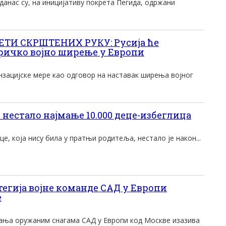
данас су, на инициjативу покрета Пегида, одржани
ТИ СКРШТЕНИХ РУКУ: Русија ће
ричко војно ширење у Европи
нзацијске мере као одговор на наставак ширења војног
нестало наjмање 10.000 деце-избеглица
е, коjа нису била у пратњи родитеља, нестало jе након...
тегија војне команде САД у Европи
е
ања оружаним снагама САД у Европи код Москве изазива