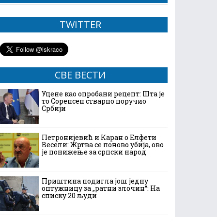
TWITTER
СВЕ ВЕСТИ
Уцене као опробани рецепт: Шта је
то Соренсен стварно поручио
Србији
Петронијевић и Каран о Елфети
Весели: Жртва се поново убија, ово
је понижење за српски народ
Приштина подигла још једну
оптужницу за „ратни злочин“: На
списку 20 људи