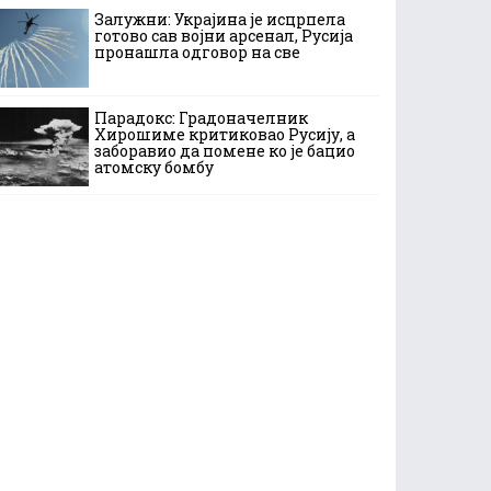
Залужни: Украјина је исцрпела
готово сав војни арсенал, Русија
пронашла одговор на све
Парадокс: Градоначелник
Хирошиме критиковао Русију, а
заборавио да помене ко је бацио
атомску бомбу