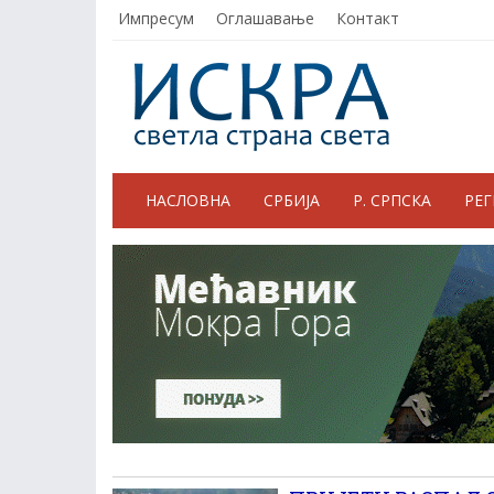
Импресум
Оглашавање
Контакт
НАСЛОВНА
СРБИЈА
Р. СРПСКА
РЕ