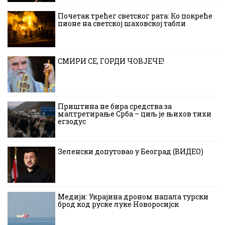
Почетак трећег светског рата: Ко покреће
пионе на светској шаховској табли
СМИРИ СЕ, ГОРДИ ЧОВЈЕЧЕ!
Приштина не бира средства за
малтретирање Срба – циљ је њихов тихи
егзодус
Зеленски допутовао у Београд (ВИДЕО)
Медији: Украјина дроном напала турски
брод код руске луке Новоросијск