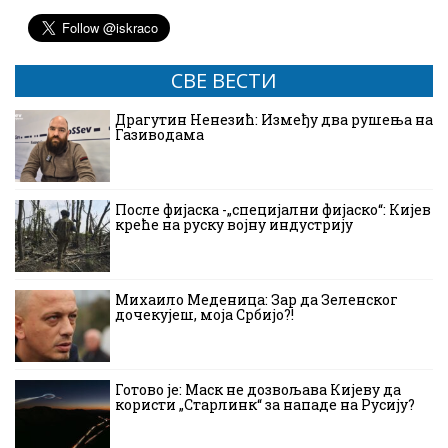
СВЕ ВЕСТИ
Драгутин Ненезић: Између два рушења на
Газиводама
После фијаска -„специјални фијаско“: Кијев
креће на руску војну индустрију
Михаило Меденица: Зар да Зеленског
дочекујеш, моја Србијо?!
Готово је: Маск не дозвољава Кијеву да
користи „Старлинк“ за нападе на Русију?