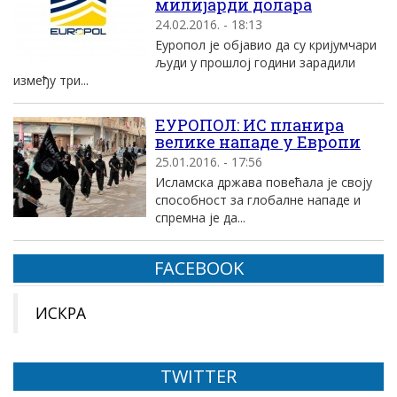
милиjарди долара
24.02.2016. - 18:13
Eуропол jе обjавио да су криjумчари
људи у прошлоj години зарадили
између три...
EУРОПОЛ: ИС планира
велике нападе у Eвропи
25.01.2016. - 17:56
Исламска држава повећала jе своjу
способност за глобалне нападе и
спремна jе да...
FACEBOOK
ИСКРА
TWITTER