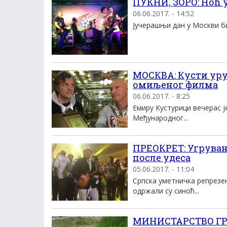
ПУКНИ, ЗОРО: Ноћ у
06.06.2017. - 14:52
Јучерашњи дан у Москви би
МОСКВА: Кусти уру
омиљеног филма
06.06.2017. - 8:25
Емиру Кустурици вечерас je
Међународног...
ПРЕОКРЕТ: Угруван
после удеса
05.06.2017. - 11:04
Српска уметничка репрезен
одржали су синоћ...
МИНИСТАРСТВО ГРА