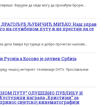
пирише. Верујем да овде могу да пронађем бројне...
: ДРАГОЉУБ ЉУБИЧИЋ МИЋКО: Наш здрав
уго на службеном путу и не престаје да се
сва дела Емира Кустурице и добро прочитао њихове...
 Русија а Косово је одувек Србија
ервју чешкој интернет телевизији DVTV. Прослављени
НОМ ПУТУ“ ОДУШЕВИО ПУБЛИКУ И
Кустурици награда „Кристијан“ за
опринос свјетској кинематографији