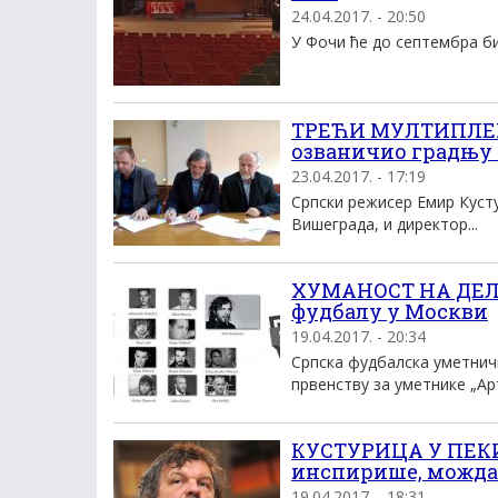
24.04.2017. - 20:50
У Фочи ће до септембра би
ТРЕЋИ МУЛТИПЛЕКС
озваничио градњу
23.04.2017. - 17:19
Српски режисер Емир Куст
Вишеграда, и директор...
ХУМАНОСТ НА ДЕЛУ:
фудбалу у Москви
19.04.2017. - 20:34
Српска фудбалска уметнич
првенству за уметнике „Арт
КУСТУРИЦА У ПЕКИ
инспирише, можда
19.04.2017. - 18:31