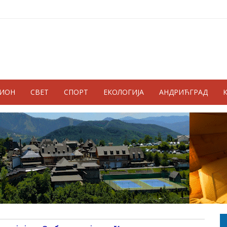
ГИОН
СВЕТ
СПОРТ
ЕКОЛОГИЈА
АНДРИЋГРАД