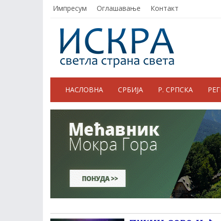
Импресум
Оглашавање
Контакт
НАСЛОВНА
СРБИЈА
Р. СРПСКА
РЕ