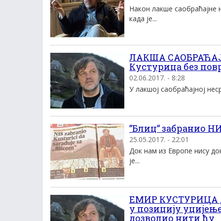
Након лакше саобраћајне н
када је...
ЛАКША САОБРАЋАЈ
Кустурица без пов
02.06.2017. - 8:28
У лакшој саобраћајној неср
”Блиц” забранио НИ
25.05.2017. - 22:01
Док нам из Европе нису д
је...
ЕМИР КУСТУРИЦА Д
у позицију уцијењ
дозволио нити ћу