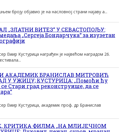
њем броју објавио је на насловној страни најаву а...
Л „ЗЛАТНИ ВИТЕЗ“ У СЕВАСТОПОЉУ:
едаља „Сергеја Бондарчука“ за изузетан
ографији
ер Емир Кустурица награђен је највећом наградом 26.
стивала...
 И АКАДЕМИК БРАНИСЛАВ МИТРОВИЋ
Д У УЖИЦУ; КУСТУРИЦА: „Помоћи ћу
 се Стари град реконструише, да се
ара“
ер Емир Кустурица, академик проф. др Бранислав
К, КРИТИКА ФИЛМА „НА МЛИЈЕЧНОМ
РИЦЕ: Духовит, нежан, суров, мрачан,