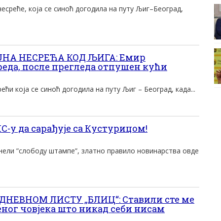
есреће, која се синоћ догодила на путу Љиг–Београд,
НА НЕСРЕЋА КОД ЉИГА: Емир
реда, после прегледа отпушен кући
ећи која се синоћ догодила на путу Љиг – Београд, када...
С-у да сарађује са Кустурицом!
онели ”слободу штампе”, златно правило новинарства овде
НЕВНОМ ЛИСТУ „БЛИЦ“: Ставили сте ме
еног човјека што никад себи нисам