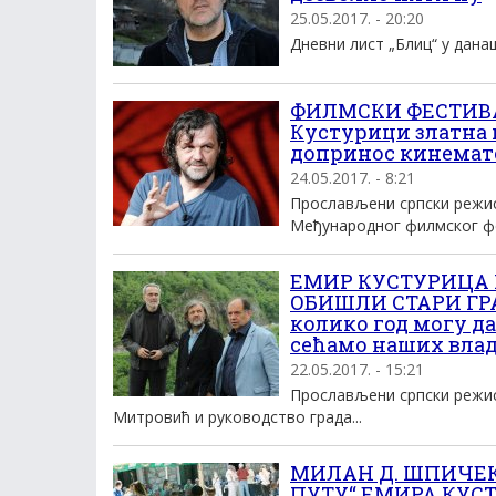
25.05.2017. - 20:20
Дневни лист „Блиц“ у данаш
ФИЛМСКИ ФЕСТИВА
Кустурици златна м
допринос кинемат
24.05.2017. - 8:21
Прослављени српски режис
Међународног филмског фе
ЕМИР КУСТУРИЦА
ОБИШЛИ СТАРИ ГРА
колико год могу да
сећамо наших влад
22.05.2017. - 15:21
Прослављени српски режис
Митровић и руководство града...
МИЛАН Д. ШПИЧЕ
ПУТУ“ ЕМИРА КУСТУ