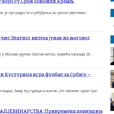
 којој су Срби освојили Кремљ
о је пун радости и узбуђења за српске уметнике...
чио Златног витеза јунак из његовог
 у Москви уручен Златни витез, највећа награда 26.
и Кустурица игра фудбал за Србију –
тација, Емир Кустурица и његов „Но смокинг оркестра“
ДЈЕВИНАРСТВА: Привремена девијација