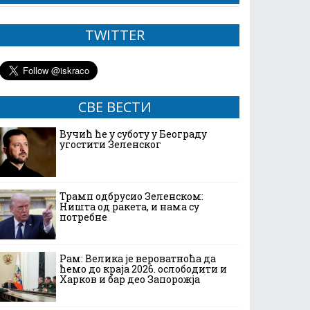
TWITTER
СВЕ ВЕСТИ
Вучић ће у суботу у Београду
угостити Зеленског
Трамп одбрусио Зеленском:
Ништа од ракета, и нама су
потребне
Рам: Велика је вероватноћа да
ћемо до краја 2026. ослободити и
Харков и бар део Запорожја