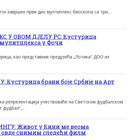
ти завршен први дио мултиплекс биоскопа са три...
 У ОВОМ ДЈЕЛУ РС: Кустурица
 мулитплекса у Фочи
урица, као представник предузећа „Лотика“ ДОО из
 Кустурица брани боје Србије на Арт
ка репрезентација учествоваће на Светском фудбалском
 фудбал“,...
НГУ: Живот у Кини ме веома
 овде снимим следећи филм