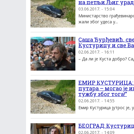
на петљи Љиг урад
03.06.2017. - 15:04
Министарство грађевинарс
жали због удеса у...
Саша Ђурђевић, св
Кустурицу и све Ва
02.06.2017. - 16:11
– Да ли је Куста добро? Са
ЕМИР КУСТУРИЦА: ”
путара – могао је
тужбу због тога!”
02.06.2017. - 14:55
Емир Кустурица јутрос је, 
БЕОГРАД: Кустуриц
02.06.2017. - 14:09