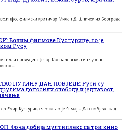
ве.инфо, филмски критичар Милан Д. Шпичек из Београда
: Волим филмове Кустурице, то је
аком Русу
дитељ и продуцент Јегор Кончаловски, син чувеног
ског...
АО ПУТИНУ ДАН ПОБЈЕДЕ: Руси су
у другима доносили слободу и једнакост,
лачење
р Емир Кустурица честитао је 9. мај – Дан побједе над...
ОП: Фоча добија мултиплекс са три кино