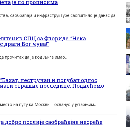
јена је по прописима
тва, саобраћаја и инфраструктуре саопштило је данас да
ештеник СПЦ са Флориде: ”Нека
с драги Бог чува!”
да прочитах да је код Љига имао...
Бахат, нестручан и погубан однос
 имати страшне последице. Поднећемо
уместо на путу ка Москви – освануо у јутарњим...
а добро послије саобраћајне несреће