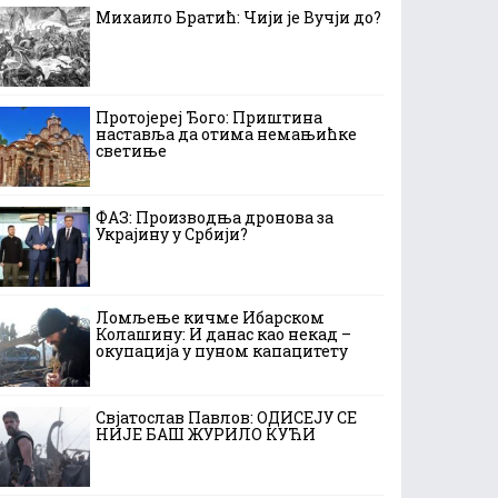
Михаило Братић: Чији је Вучји до?
Протојереј Ђого: Приштина
наставља да отима немањићке
светиње
ФАЗ: Производња дронова за
Украјину у Србији?
Ломљење кичме Ибарском
Колашину: И данас као некад –
окупација у пуном капацитету
Свјатослав Павлов: ОДИСЕЈУ СЕ
НИЈЕ БАШ ЖУРИЛО КУЋИ