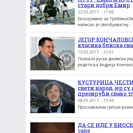
стари добри Емир
22.05.2017. - 11:08
Ексклузивно за ТребињеЛи
написао је свеобухватну...
ЈЕГОР КОНЧАЛОВСКИ
класика блиска св
15.05.2017. - 21:01
Познати руски филмски ре
редитеља Андреја Кончалов
КУСТУРИЦА ЧЕСТИТ
свети народ, јер с
презирући свако т
08.05.2017. - 15:44
Прослављени српски режисе
ДА СЕ ИДЕ У БИОСК
сале