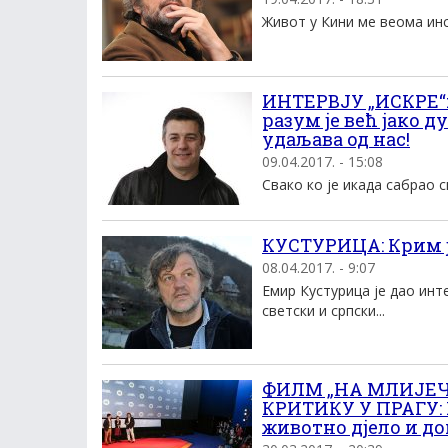
Живот у Кини ме веома инс
ИНТЕРВЈУ „ИСКРЕ“
разум је већ јако д
удаљава од нас!
09.04.2017. - 15:08
Свако ко је икада сабрао 
КУСТУРИЦА: Крим је
08.04.2017. - 9:07
Емир Кустурица је дао инт
светски и српски...
ФИЛМ „НА МЛИЈЕЧ
КРИТИКУ У ПРАГУ: 
животно дјело и д