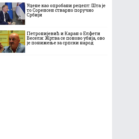
Уцене као опробани рецепт: Шта је
то Соренсен стварно поручио
Србији
Петронијевић и Каран о Елфети
Весели: Жртва се поново убија, ово
је понижење за српски народ