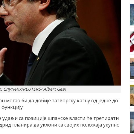
: Спутњик/REUTERS/ Albert Gea)
 могао би да добије зазворску казну од једне до
 функцију.
е удаљи са позиције шпанске власти ће третирати
ид планира да уклони са својих положаја укупно