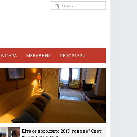
КУЛТУРА
МЕЋАВНИК
РЕПОРТЕРИ
Шта се догодило 2015. године? Свет
је кренуо уназад