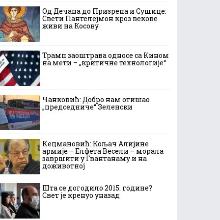
Од Дечана до Призрена и Сушице:
Свети Пантелејмон кроз векове
живи на Косову
Трамп заоштрава односе са Кином
на мети – „критичне технологије“
Чанковић: Добро нам отишао
„председниче“ Зеленски
Кецмановић: Кољач Алијине
армије – Елфета Весели – морала
завршити у Гвантанаму и на
доживотној
Шта се догодило 2015. године?
Свет је кренуо уназад