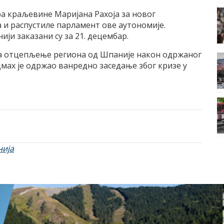
а краљевине Маријана Рахоја за новог
 и распустиле парламент ове аутономије.
ји заказани су за 21. децембар.
 за отцепљење региона од Шпаније након одржаног
мах је одржао ванредно заседање због кризе у
ија