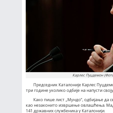
Карлес Пуџдемон (Фото
Председник Каталоније Карлес Пуџдемон
три године уколико одбије на напусти своју
Како пише лист „Мундо“, одбијање да с
као незаконито извршење овлашћења. Мадр
141 државних службеника у Каталонији.