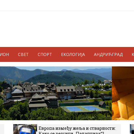
ГИОН
СВЕТ
СПОРТ
ЕКОЛОГИЈА
АНДРИЋГРАД
Европа између жеља и стварности:
Како се решити „Палантира“?