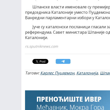
Шпанске власти именовале су премијер
председника Каталоније уместо Пуџдемона
Ванредни парламентарни избори у Каталони
Јуче су каталонски посланици гласали
референдума. Савет министара Шпаније од
Каталонији.
rs.sputniknews.com
Тагови:
Карлес Пуџдемон
,
Каталонија
,
Шпан