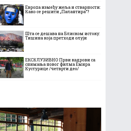
Европа између жеља и стварности:
Како се решити „Палантира“?
Шта се дешава на Блиском истоку:
Тишина која претходи олуји
ЕКСКЛУЗИВНО Први кадрови са
снимања новог филма Емира
Кустурице /четврти део/