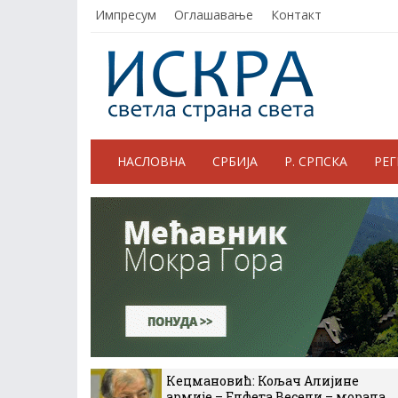
Импресум
Оглашавање
Контакт
НАСЛОВНА
СРБИЈА
Р. СРПСКА
РЕ
Кецмановић: Кољач Алијине
армије – Елфета Весели – морала