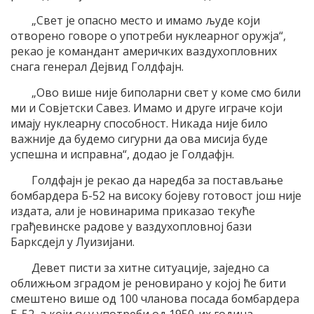
„Свет је опасно место и имамо људе који
отворено говоре о употреби нуклеарног оружја“,
рекао је командант америчких ваздухопловних
снага генерал Дејвид Голдфајн.
„Ово више није биполарни свет у коме смо били
ми и Совјетски Савез. Имамо и друге играче који
имају нуклеарну способност. Никада није било
важније да будемо сигурни да ова мисија буде
успешна и исправна“, додао је Голдафјн.
Голдфајн је рекао да наредба за постављање
бомбардера Б-52 на високу бојеву готовост још није
издата, али је новинарима приказао текуће
грађевинске радове у ваздухопловној бази
Барксдејл у Луизијани.
Девет писти за хитне ситуације, заједно са
оближњом зградом је реновирано у којој ће бити
смештено више од 100 чланова посада бомбардера
Б-52, а који су у употреби од 1950-их година.