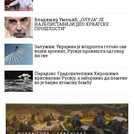
Владимир Умељић: „ОЛУЈА“ ЈЕ
НАЈБЛИСТАВИЈИ ДЕО ХРВАТСКЕ
ПРОШЛОСТИ“
Залужни: Украјина је исцрпела готово сав
војни арсенал, Русија пронашла одговор
на све
Парадокс: Градоначелник Хирошиме
критиковао Русију, а заборавио да помене
ко је бацио атомску бомбу