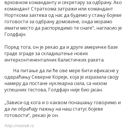
врховном команданту и секретару за одбрану. Ако
командант Страткома затражи или командант
Норткома захтева од нас да будемо у стању бојеве
готовости за одбрану домовине, онда морамо
имати место да распоредимо те снаге“, нагласио је
Голдфајн.
Поред тога, он је рекао да и друге америчке базе
граде зграде за складиштење нових
интерконтиненталних балистичких ракета.
На питање да ли ће ове мере бити ефикасне у
одвраћању Северне Кореје, која је изразила своју
намеру да постане нуклеарна сила, са низом
успешних тестова, Голдфајн није био јасан.
„Зависи од кога и о каквом понашању говоримо и
да ли обраћају пажњу на наш статус бојеве
готовости“, рекао је он.
http://vostok.rs