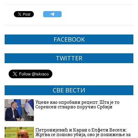
FACEBOOK
TWITTER
СВЕ ВЕСТИ
Уцене као опробани рецепт: Шта је то
Соренсен стварно поручио Србији
Петронијевић и Каран о Елфети Весели:
Жртва се поново убија, ово је понижење за