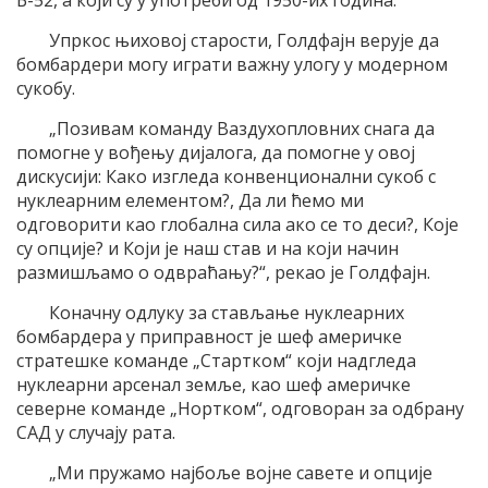
Упркос њиховој старости, Голдфајн верује да
бомбардери могу играти важну улогу у модерном
сукобу.
„Позивам команду Ваздухопловних снага да
помогне у вођењу дијалога, да помогне у овој
дискусији: Како изгледа конвенционални сукоб с
нуклеарним елементом?, Да ли ћемо ми
одговорити као глобална сила ако се то деси?, Које
су опције? и Који је наш став и на који начин
размишљамо о одвраћању?“, рекао је Голдфајн.
Коначну одлуку за стављање нуклеарних
бомбардера у приправност је шеф америчке
стратешке команде „Стартком“ који надгледа
нуклеарни арсенал земље, као шеф америчке
северне команде „Нортком“, одговоран за одбрану
САД у случају рата.
„Ми пружамо најбоље војне савете и опције