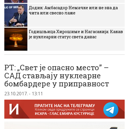
Додик: Амбасадор Немачке или не зна да
чита или свесно лаже
Годишњица Хирошиме и Нагасакија: Какав
је нуклеарни статус света данас
РТ: „Свет је опасно место” –
САД стављају нуклеарне
бомбардере у приправност
23.10.2017. - 13:11