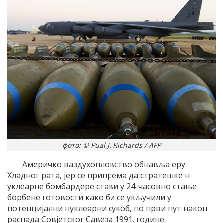
фото: © Pual J. Richards / AFP
Америчко ваздухопловство обнавља еру
Хладног рата, јер се припрема да стратешке н
уклеарне бомбардере стави у 24-часовно стање
борбене готовости како би се укључили у
потенцијални нуклеарни сукоб, по први пут након
распада Совјетског Савеза 1991. године.