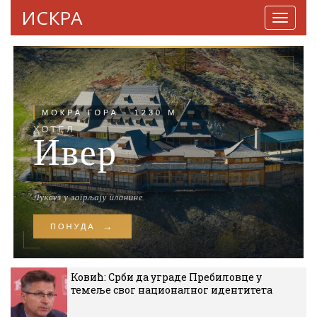
ИСКРА
Навига
Ковић: Срби да уграде Пребиловце у
темеље свог националног идентитета