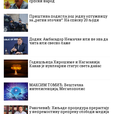
српски народ
Приштина подигла још једну оптужницу
за „ратни злочин“: На списку 20 људи
Додик: Амбасадор Немачке или не зна да
чита или свесно лаже
Годишњица Хирошиме и Нагасакија:
Какав је нуклеарни статус света данас
МАКСИМ ТОМИЋ: Вештачка
интелигенција, Мегалополис
Ракочевић: Хиљаде процедура прерастају
у непремостиву препреку слободи медија