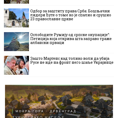
Одбор за заштиту права Срба: Бошњачки
лидери ћуте о томе ко је спалио и срушио
23 православне цркве
Ослободите Румију од српске окупације“:
Петиција која открива шта заправо траже
албански прваци
Зашто Мартенс кад толико воли да убија
Русе не иде на фронт него шаље Украјинце