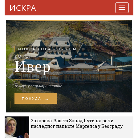
ИСКРА
Навига
Захарова: Зашто Запад ћути на речи
наследног нацисте Мартенса у Београду