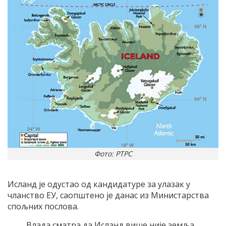
Фото: РТРС
Исланд је одустао од кандидатуре за улазак у
чланство ЕУ, саопштено је данас из Министарства
спољних послова.
„Влада сматра да Исланд више није земља