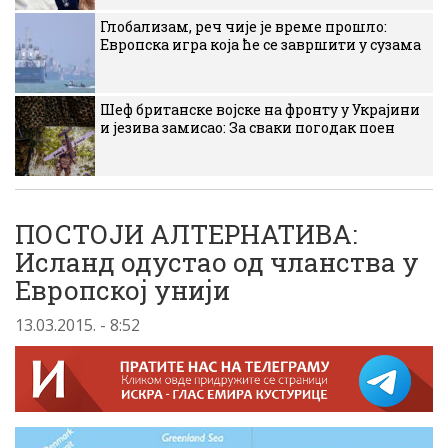
Глобализам, реч чије је време прошло:
Европска игра која ће се завршити у сузама
Шеф британске војске на фронту у Украјини
и језива замисао: За сваки погодак поен
ПОСТОЈИ АЛТЕРНАТИВА:
Исланд одустао од чланства у
Европској унији
13.03.2015. - 8:52