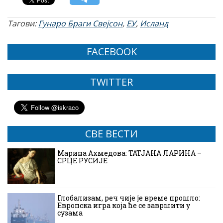
Тагови:
Гунаро Браги Свејсон
,
ЕУ
,
Исланд
FACEBOOK
TWITTER
СВЕ ВЕСТИ
Марина Ахмедова: ТАТЈАНА ЛАРИНА –
СРЦЕ РУСИЈЕ
Глобализам, реч чије је време прошло:
Европска игра која ће се завршити у
сузама