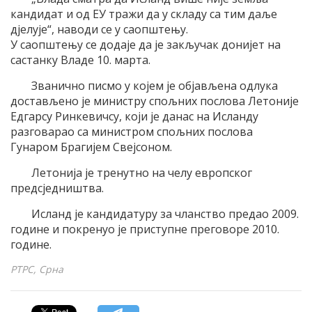
кандидат и од ЕУ тражи да у складу са тим даље
дјелује“, наводи се у саопштењу.
У саопштењу се додаје да је закључак донијет на
састанку Владе 10. марта.
Званично писмо у којем је објављена одлука
достављено је министру спољних послова Летоније
Едгарсу Ринкевичсу, који је данас на Исланду
разговарао са министром спољних послова
Гунаром Брагијем Свејсоном.
Летонија је тренутно на челу европског
предсједништва.
Исланд је кандидатуру за чланство предао 2009.
године и покренуо је приступне преговоре 2010.
године.
РТРС, Срна