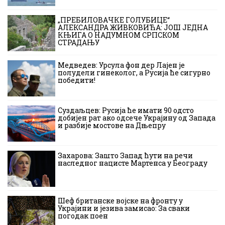
„ПРЕБИЛОВАЧКЕ ГОЛУБИЦЕ“
АЛЕКСАНДРА ЖИВКОВИЋА: ЈОШ ЈЕДНА
КЊИГА О НАДУМНОМ СРПСКОМ
СТРАДАЊУ
Медведев: Урсула фон дер Лајен је
полудели гинеколог, а Русија ће сигурно
победити!
Суздаљцев: Русија ће имати 90 одсто
добијен рат ако одсече Украјину од Запада
и разбије мостове на Дњепру
Захарова: Зашто Запад ћути на речи
наследног нацисте Мартенса у Београду
Шеф британске војске на фронту у
Украјини и језива замисао: За сваки
погодак поен