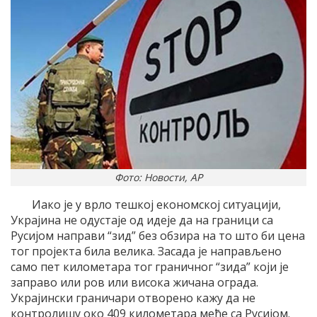
Фото: Новости, АР
Иако је у врло тешкој економској ситуацији,
Украјина не одустаје од идеје да на граници са
Русијом направи “зид” без обзира на то што би цена
тог пројекта била велика. Засада је направљено
само пет километара тог граничног “зида” који је
заправо или ров или висока жичана ограда.
Украјински граничари отворено кажу да не
контролишу око 409 километара међе са Русијом.