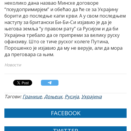
неколико дана назвао Минске договоре
“псеудопримирјем” и обећао да ће се за Украјину
борити до последње капи крви. А у свом последњем
наступу за британски Би-Би-Си изјавио је да је
његова земља “у правом рату” са Русијом и да би
Украјина требало да се припреми за велику руску
офанзиву. Што се тиче руског колеге Путина,
Порошенко је изјавио да му не верује, али да мора
да преговара са њим.
Новости
Тагови:
Границе
,
Доњецк
,
Русија
,
Украјина
FACEBOOK
TWITTER