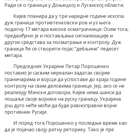
Ради се о граници у Доњецкој и Луганској области.
Кијев планира да у три наредне године ископа
дуж границе противтенковски ров и уз њега
подигну 17 метара високе осматрачнице. Осим тога,
предвиђено је и постављање сигнализације и
других средстава за посматрање и контролу. Дуж
границе ће се створити појас “дебљине” педесет
метара.
Председник Украјине Петар Порошенко
поставио је сасвим нереалан задатак својим
граничарима и војсци да успоставе до краја године
контролу на свим деловима границе. Јер, ако се не
реализују Мински договори, Кијев нема шанси да
пошаље своје војнике на руску границу. Украјина
још дуго неће моћи да буде равноправни војни
противник Русији.
И поред тога Порошенко у последње време као
да је појачао своју ратну реторику. Тако је пре