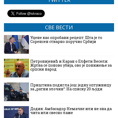
СВЕ ВЕСТИ
Уцене као опробани рецепт: Шта је то
Соренсен стварно поручио Србији
Петронијевић и Каран о Елфети Весели:
Жртва се поново убија, ово је понижење за
српски народ
Приштина подигла још једну оптужницу
за „ратни злочин“: На списку 20 људи
Додик: Амбасадор Немачке или не зна да
чита или свесно лаже