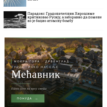
Парадокс: Градоначелник Хирошиме
критиковао Русију, а заборавио да помене
ко је бацио атомску бомбу