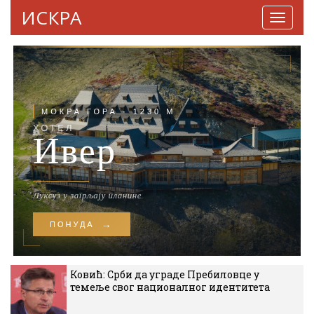
ИСКРА
Навига
Ковић: Срби да уграде Пребиловце у
темеље свог националног идентитета