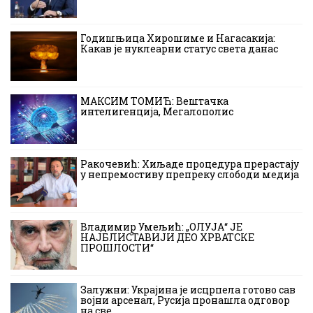
Годишњица Хирошиме и Нагасакија:
Какав је нуклеарни статус света данас
МАКСИМ ТОМИЋ: Вештачка
интелигенција, Мегалополис
Ракочевић: Хиљаде процедура прерастају
у непремостиву препреку слободи медија
Владимир Умељић: „ОЛУЈА“ ЈЕ
НАЈБЛИСТАВИЈИ ДЕО ХРВАТСКЕ
ПРОШЛОСТИ“
Залужни: Украјина је исцрпела готово сав
војни арсенал, Русија пронашла одговор
на све