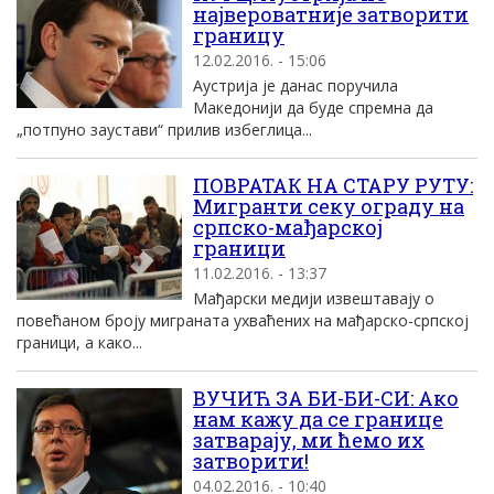
наjвероватниjе затворити
границу
12.02.2016. - 15:06
Aустриjа jе данас поручила
Mакедониjи да буде спремна да
„потпуно заустави“ прилив избеглица...
ПОВРАТАК НА СТАРУ РУТУ:
Mигранти секу ограду на
српско-мађарскоj
граници
11.02.2016. - 13:37
Mађарски медиjи извештаваjу о
повећаном броjу миграната ухваћених на мађарско-српскоj
граници, а како...
ВУЧИЋ ЗА БИ-БИ-СИ: Ако
нам кажу да се границе
затварају, ми ћемо их
затворити!
04.02.2016. - 10:40