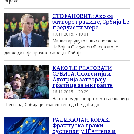
ограде...
СТЕФАНОВИЋ: Ако се
затворе границе, Србија ће
предузети мере
17.11.2015. - 10:01
Министар унутрашњих послова
Небојша Стефановић изјавио је
данас да није прихватљиво да Србија...
КАКО ЋЕ РЕАГОВАТИ
СРБИЈА: Словенија и
Аустрија затварају
границе за мигранте
16.11.2015. - 20:29
На основу договора земаља чланица
Шенгена, Србија је обавештена да ће доћи до...
РАДИКАЛАН КОРАК:
Француска тражи
суспензију Шенгена и