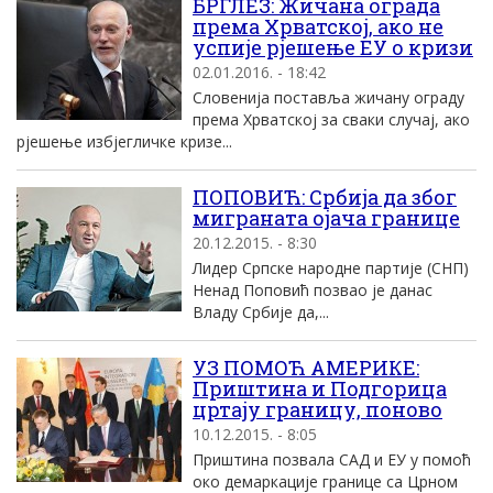
БРГЛЕЗ: Жичана ограда
према Хрватској, ако не
успије рјешење ЕУ о кризи
02.01.2016. - 18:42
Словенија поставља жичану ограду
према Хрватској за сваки случај, ако
рјешење избјегличке кризе...
ПОПОВИЋ: Србија да због
миграната ојача границе
20.12.2015. - 8:30
Лидер Српске народне партије (СНП)
Ненад Поповић позвао је данас
Владу Србије да,...
УЗ ПОМОЋ АМЕРИКЕ:
Приштина и Подгорица
цртају границу, поново
10.12.2015. - 8:05
Приштина позвала САД и ЕУ у помоћ
око демаркације границе са Црном