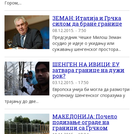
Гором,...
ЗЕМАН: Италија и Грчка
силом да бране границе
08.12.2015. - 7:50
Предсједник Чешке Милош Земан
осудио је идеје о укидању или
сужавању шенгенског простора...
ШЕНГЕН НА ИВИЦИ: ЕУ
затвара границе на дужи
рок?
03.12.2015. - 17:50
Европска унија би могла да размотри
суспензију Шенгенског споразума у
трајању до две...
МАКЕДОНИЈА: Почело
подизање ограде на
граници са Грчком