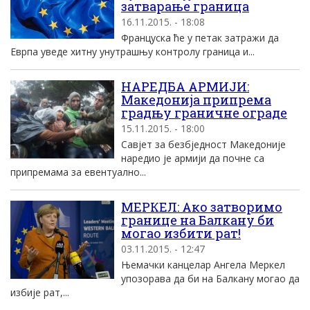
затварање граница
16.11.2015. - 18:08
Француска ће у петак затражи да
Еврпа уведе хитну унутрашњу контролу граница и...
НАРЕДБА АРМИЈИ:
Македонија припрема
градњу граничне ограде
15.11.2015. - 18:00
Савјет за безбједност Македоније
наредио је армији да почне са
припремама за евентуално...
МЕРКЕЛ: Ако затворимо
границе на Балкану би
могао избити рат!
03.11.2015. - 12:47
Њемачки канцелар Ангела Меркел
упозорава да би на Балкану могао да
избије рат,...