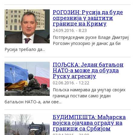
РОГОЗИН: Русиjа да буде
опрезниjа у заштити
границе на Kриму
24.09.2016. - 8:23
Потпредседник руске Владе Дмитриj
Рогозин упозорио jе данас да би
Русиjа требало да...
ПОЉСКА: Један батаљон
НАТО-а може да обузда
Руску агресију
02.06.2016. - 12:22
Пољска намерава да унутар својих
граница постави само један
батаљон НАТО-а, али ове...
БУДИMПEШTA: Mађарска
воjска оjачава ограду на
граници са Србиjом