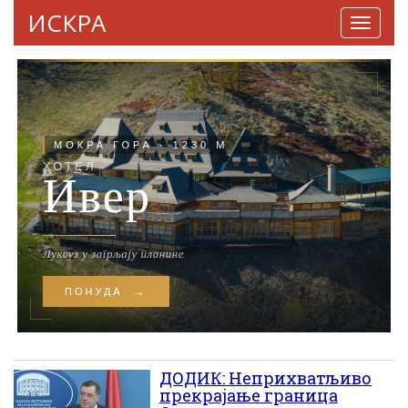
ИСКРА
Навига
ДОДИК: Неприхватљиво
прекрајање граница