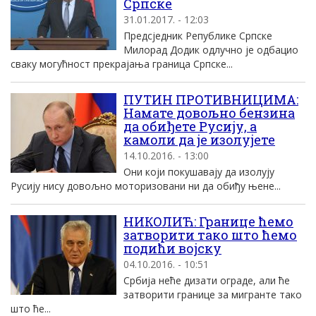
Српске
31.01.2017. - 12:03
Предсједник Републике Српске
Милорад Додик одлучно је одбацио
сваку могућност прекрајања граница Српске...
ПУТИН ПРОТИВНИЦИМА:
Намате довољно бензина
да обиђете Русију, а
камоли да је изолујете
14.10.2016. - 13:00
Они који покушавају да изолују
Русију нису довољно моторизовани ни да обиђу њене...
НИКОЛИЋ: Границе ћемо
затворити тако што ћемо
подићи воjску
04.10.2016. - 10:51
Србиjа неће дизати ограде, али ће
затворити границе за мигранте тако
што ће...