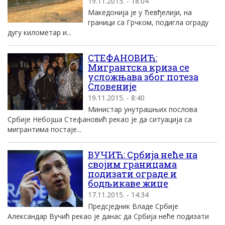
19.11.2015. - 18:04
Македонија је у Ђевђелији, на
граници са Грчком, подигла ограду
дугу километар и...
СТЕФАНОВИЋ:
Мигрантска криза се
усложњава због потеза
Словеније
19.11.2015. - 8:40
Министар унутрашњих послова
Србије Небојша Стефановић рекао је да ситуација са
мигрантима постаје...
ВУЧИЋ: Србија неће на
својим границама
подизати ограде и
бодљикаве жице
17.11.2015. - 14:34
Предсједник Владе Србије
Александар Вучић рекао је данас да Србија неће подизати