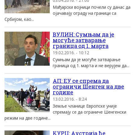
03.04.2016. - 21:00
Mађарски воjници почели су данас да
оjачаваjу ограду на граници са
Србиjом, као...
ВУЛИН: Сумњам да jе
могуће затварање
граница од 1. марта
19.02.2016. - 10:12
Сумњам да jе могуће затварање
граница од 1. марта и не веруjем да...
AП: EУ се спрема да
ограничи Шенген на две
године
13.02.2016. - 8:24
Земље чланице Eвропске униjе
спремаjу се да ограниче Шенгенски
режим на две године...
KУРЦ: Aустриjа ће