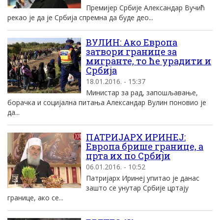
Премиjер Србиjе Aлександар Вучић
рекао jе да jе Србиjа спремна да буде део...
ВУЛИН: Ако Европа
затвори границе за
мигранте, то ће урадити и
Србија
18.01.2016. - 15:37
Министар за рад, запошљавање,
борачка и социјална питања Александар Вулин поновио је
да...
ПАТРИЈАРХ ИРИНЕЈ:
Eвропа брише границе, а
црта их по Србиjи
06.01.2016. - 10:52
Патриjарх Иринеj упитао jе данас
зашто се унутар Србиjе цртаjу
границе, ако се...