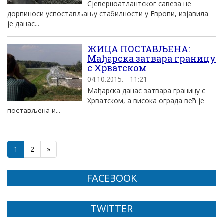
Сјеверноатлантског савеза не
дорпиноси успостављању стабилности у Европи, изјавила
је данас...
ЖИЦА ПОСТАВЉЕНА:
Мађарска затвара границу
с Хрватском
04.10.2015. - 11:21
Мађарска данас затвара границу с
Хрватском, а висока ограда већ је
постављена и...
1
2
»
FACEBOOK
TWITTER