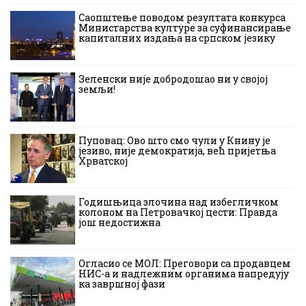
Саопштење поводом резултата конкурса
Министарства културе за суфинансирање
капиталних издања на српском језику
Зеленски није добродошао ни у својој
земљи!
Пуповац: Ово што смо чули у Книну је
језиво, није демократија, већ пријетња
Хрватској
Годишњица злочина над избегличком
колоном на Петровачкој цести: Правда
још недостижна
Огласио се МОЛ: Преговори са продавцем
НИС-а и надлежним органима напредују
ка завршној фази