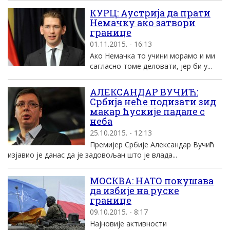
КУРЦ: Аустрија да прати
Немачку ако затвори
границе
01.11.2015. - 16:13
Ако Немачка то учини морамо и ми
сагласно томе деловати, јер би у...
АЛЕКСАНДАР ВУЧИЋ:
Србија неће подизати зид
макар ћускије падале с
неба
25.10.2015. - 12:13
Премијер Србије Александар Вучић
изјавио је данас да је задовољан што је влада...
МОСКВА: НАТО покушава
да избије на руске
границе
09.10.2015. - 8:17
Најновије активности