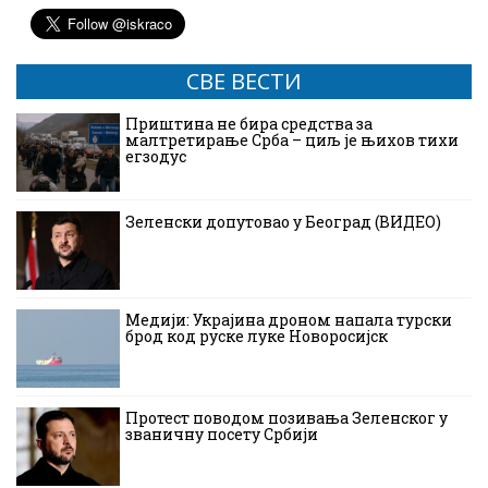
СВЕ ВЕСТИ
Приштина не бира средства за
малтретирање Срба – циљ је њихов тихи
егзодус
Зеленски допутовао у Београд (ВИДЕО)
Медији: Украјина дроном напала турски
брод код руске луке Новоросијск
Протест поводом позивања Зеленског у
званичну посету Србији