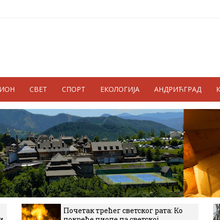
ГИОН
СВЕТ
СПОРТ
ЕКОЛОГИЈА
АНДРИЋГРАД
Почетак трећег светског рата: Ко
и
покреће пионе на светској