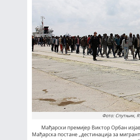
Фото: Спутњик, R
Мађарски премијер Виктор Орбан изјави
Мађарска постане „дестинација за мигрант