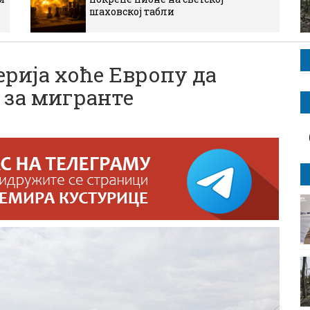
шаховској табли
рија хоће Европу да
 за мигранте