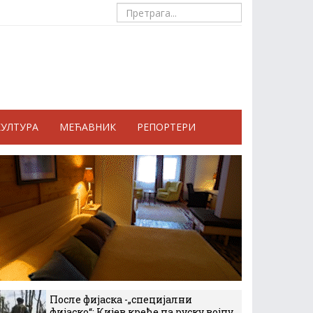
КУЛТУРА
МЕЋАВНИК
РЕПОРТЕРИ
После фијаска -„специјални
фијаско“: Кијев креће на руску војну