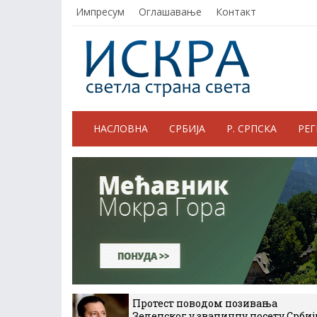
Импресум
Оглашавање
Контакт
НАСЛОВНА
СРБИЈА
Р. СРПСКА
РЕ
Протест поводом позивања
Зеленског у званичну посету Србиј