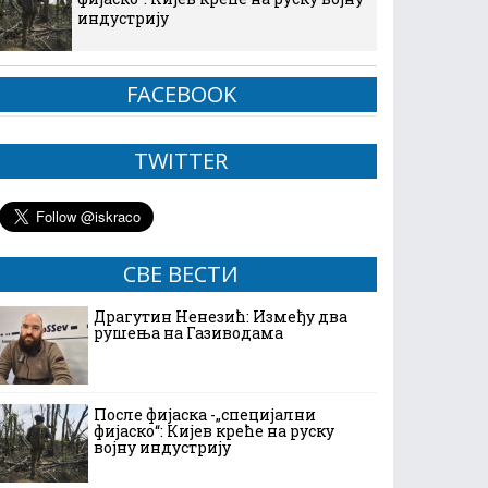
индустрију
FACEBOOK
TWITTER
СВЕ ВЕСТИ
Драгутин Ненезић: Између два
рушења на Газиводама
После фијаска -„специјални
фијаско“: Кијев креће на руску
војну индустрију