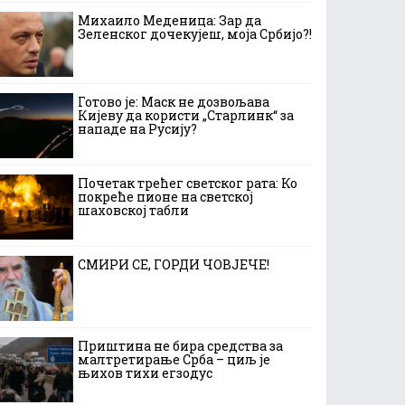
Михаило Меденица: Зар да
Зеленског дочекујеш, моја Србијо?!
Готово је: Маск не дозвољава
Кијеву да користи „Старлинк“ за
нападе на Русију?
Почетак трећег светског рата: Ко
покреће пионе на светској
шаховској табли
СМИРИ СЕ, ГОРДИ ЧОВЈЕЧЕ!
Приштина не бира средства за
малтретирање Срба – циљ је
њихов тихи егзодус