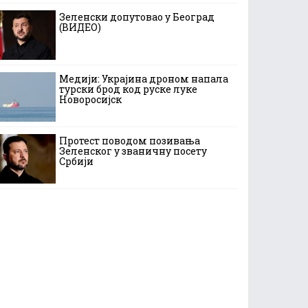
Зеленски допутовао у Београд
(ВИДЕО)
Медији: Украјина дроном напала
турски брод код руске луке
Новоросијск
Протест поводом позивања
Зеленског у званичну посету
Србији