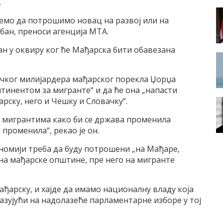
.
емо да потрошимо новац на развој или на
рбан, преноси агенција МТА.
лан у оквиру ког ће Мађарска бити обавезана
ричког милијардера мађарског порекла Џорџа
тинентом за мигранте“ и да ће она „напасти
рску, него и Чешку и Словачку“.
у мигрантима како би се држава променила
 променила“, рекао је он.
ономији треба да буду потрошени „на Мађаре,
на мађарске општине, пре него на мигранте
ађарску, и хајде да имамо националну владу која
указујући на надолазеће парламентарне изборе у тој