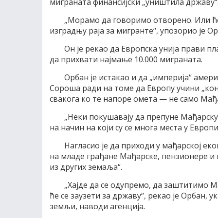
миграната финансијски „уништила државу“
„Морамо да говоримо отворено. Или ћ
изградњу раја за мигранте“, упозорио је О
Он је рекао да Европска унија прави п
да прихвати најмање 10.000 миграната.
Орбан је истакао и да „империја“ аме
Сороша ради на томе да Европу учини „кон
свакога ко те напоре омета — не само Мађа
„Неки покушавају да препуне Мађарск
на начин на који су се многа места у Европи
Нагласио је да приходи у мађарској ек
на младе грађане Мађарске, пензионере и 
из других земаља“.
„Хајде да се одупремо, да заштитимо М
ће се заузети за државу“, рекао је Орбан, 
земљи, наводи агенција.