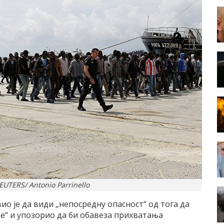
EUTERS/ Antonio Parrinello
о је да види „непосредну опасност“ од тога да
е“ и упозорио да би обавеза прихватања