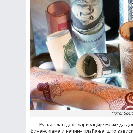
Фото: Sput
Руски план дедоларизације може да до
финансијама и начину плаћања, што зависи