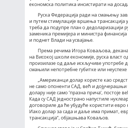
економска политика инсистирати на доса
Руска Федерација ради на смањењу зав
и путем стимулације вршења трансакција 
треба да подупре план о дедоларизацији ру
заменика премијера и министра финансија
и поднет Влади на усвајање.
Према речима Игора Коваљова, декана
на Високој школи економије, руска власт о
произилазе од даље искључиве употребе до
смањили непотребне губитке или неуспехе 
„Американци долар користе као средств
не само опоненти САД, већ и дојучерашњи 
долару није само ’празна прича‘, постоје 
Када су САД једнострано напустиле нуклеар
договориле да ће убудуће користити евро 
Иако долар за сада и даље има примат, евр
трансакција“, објашњава Коваљов.