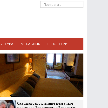
КУЛТУРА
МЕЋАВНИК
РЕПОРТЕРИ
Скандалозно питање немачког
новинара Зеленском у Београду: