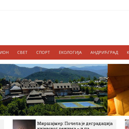
ГИОН
СВЕТ
СПОРТ
ЕКОЛОГИЈА
АНДРИЋГРАД
Миршајмер: Почела је деградација
кијевског режима – и на