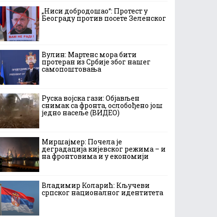
„Ниси добродошао“: Протест у
Београду против посете Зеленског
Вулин: Мартенс мора бити
протеран из Србије због нашег
самопоштовања
Руска војска гази: Објављен
снимак са фронта, ослобођено још
једно насеље (ВИДЕО)
Миршајмер: Почела је
деградација кијевског режима – и
на фронтовима и у економији
Владимир Коларић: Кључеви
српског националног идентитета