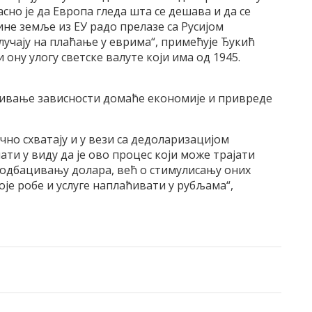
сно је да Европа гледа шта се дешава и да се
ине земље из ЕУ радо прелазе са Русијом
лучају на плаћање у еврима“, примећује Ђукић
 ону улогу светске валуте који има од 1945.
ивање зависности домаће економије и привреде
чно схватају и у вези са дедоларизацијом
ти у виду да је ово процес који може трајати
 одбацивању долара, већ о стимулисању оних
оје робе и услуге наплаћивати у рубљама“,