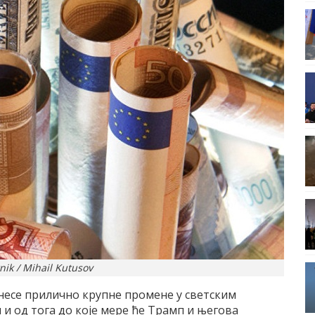
nik / Mihail Kutusov
несе прилично крупне промене у светским
 и од тога до које мере ће Трамп и његова