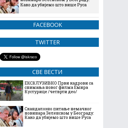
Како да убијемо што више Руса
FACEBOOK
TWITTER
СВЕ ВЕСТИ
ЕКСКЛУЗИВНО Први кадрови са
снимања новог филма Емира
Кустурице /четврти део/
Скандалозно питање немачког
новинара Зеленском у Београду:
Како да убијемо што више Руса