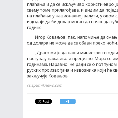
плаћања и да се искључиво користи евро. Ја
свему томе прилагођава, и видим да појед
на плаћање у националној валути, у овом с
и додаје да би долар могао да почне да губи
године.
Игор Коваљов, пак, напомиње да смањ
од долара не може да се обави преко ноћи.
„Драго ми је да наши министри то одли
поступају пажљиво и прецизно. Мора се има
годинама. Наравно, не ради се о потпуном
руских произвођача и извозника који ће св
закључује Коваљов.
rs.sputniknews.com