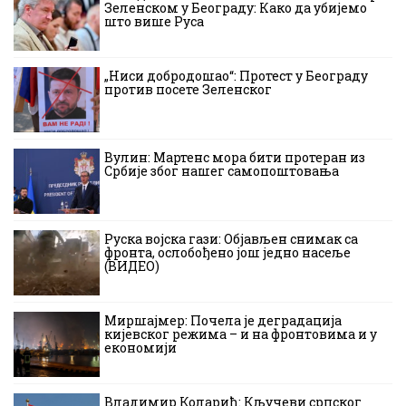
Зеленском у Београду: Како да убијемо
што више Руса
„Ниси добродошао“: Протест у Београду
против посете Зеленског
Вулин: Мартенс мора бити протеран из
Србије због нашег самопоштовања
Руска војска гази: Објављен снимак са
фронта, ослобођено још једно насеље
(ВИДЕО)
Миршајмер: Почела је деградација
кијевског режима – и на фронтовима и у
економији
Владимир Коларић: Кључеви српског