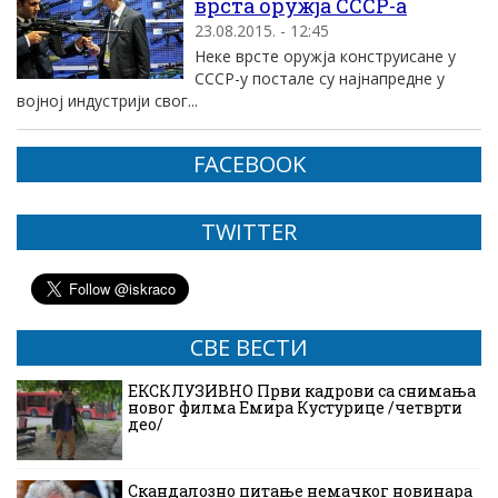
врста оружја СССР-а
23.08.2015. - 12:45
Неке врсте оружја конструисане у
СССР-у постале су најнапредне у
војној индустрији свог...
FACEBOOK
TWITTER
СВЕ ВЕСТИ
ЕКСКЛУЗИВНО Први кадрови са снимања
новог филма Емира Кустурице /четврти
део/
Скандалозно питање немачког новинара