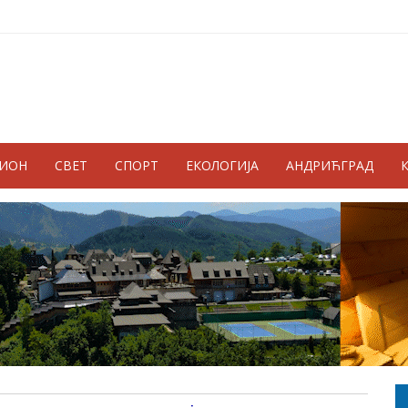
ГИОН
СВЕТ
СПОРТ
ЕКОЛОГИЈА
АНДРИЋГРАД