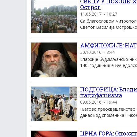
СВЕЦУ У ПОХОДЕ: Х
Острог
11.05.2017. - 10:27
Са благословом митрополи
Светог Василија Острошког
АМФИЛОХИЈЕ: НАТО 
30.10.2016. - 8:44
Епархије будимљанско-ник
140. годишњице Вучедолске 
ПОДГОРИЦА: Влади
нацифашизма
09.05.2016. - 19:44
Његово преосвештенство 
данас код споменика Николи
ЦРНА ГОРА: Опозиц