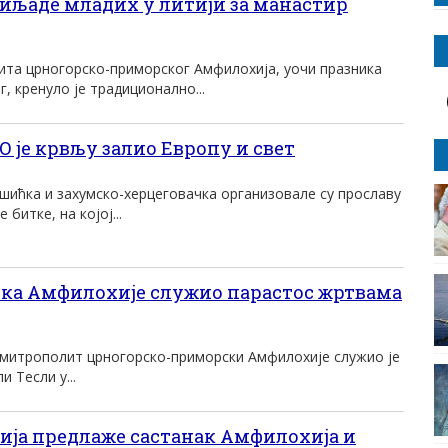
иљаде младих у литији за манастир
та црногорско-приморског Амфилохија, уочи празника
, кренуло је традиционално...
је крвљу залио Европу и свет
шићка и захумско-херцеговачка организовале су прославу
битке, на којој...
ка Амфилохије служио парастос жртвама
митрополит црногорско-приморски Амфилохије служио је
 Тесли у...
ија предлаже састанак Амфилохија и