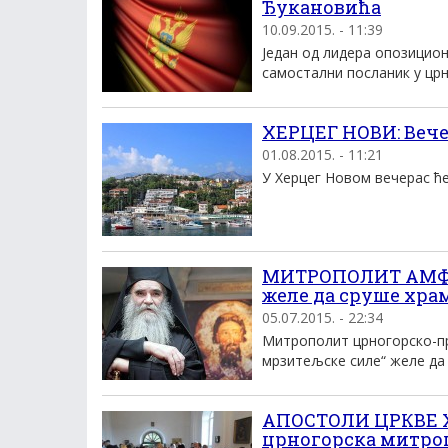
Ђукановића
10.09.2015. - 11:39
Један од лидера опозицио
самостални посланик у црн
ХЕРЦЕГ НОВИ: Вече
01.08.2015. - 11:21
У Херцег Новом вечерас ће 
МИТРОПОЛИТ АМФИ
желе да сруше хра
05.07.2015. - 22:34
Митрополит црногорско-пр
мрзитељске силе“ желе да 
АПОСТОЛИ ЦРКВЕ Х
црногорска митро