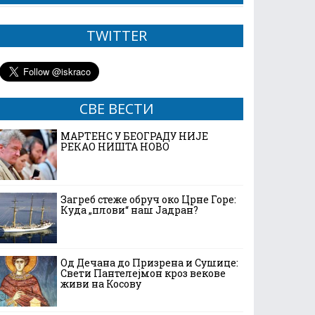
TWITTER
СВЕ ВЕСТИ
МАРТЕНС У БЕОГРАДУ НИЈЕ
РЕКАО НИШТА НОВО
Загреб стеже обруч око Црне Горе:
Куда „плови“ наш Јадран?
Од Дечана до Призрена и Сушице:
Свети Пантелејмон кроз векове
живи на Косову