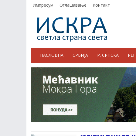
Импресум
Оглашавање
Контакт
НАСЛОВНА
СРБИЈА
Р. СРПСКА
РЕ