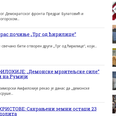
ног Демократског фронта Предраг Булатовић и
огорском...
рас почиње „Трг од ћирилице“
свечано бити отворен други „Трг од ћирилице“, који...
ЛОХИЈЕ: „Демонске мрзитељске силе“
м на Румији
иморски Амфилохије рекао је данас да „демонске
сруше...
РИСТОВЕ: Сахрањени земни остаци 23
полита