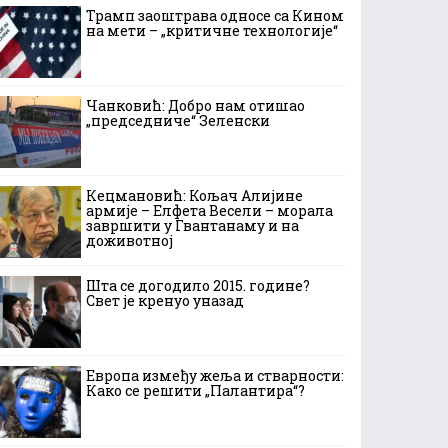
Трамп заоштрава односе са Кином
на мети – „критичне технологије“
Чанковић: Добро нам отишао
„председниче“ Зеленски
Кецмановић: Кољач Алијине
армије – Елфета Весели – морала
завршити у Гвантанаму и на
доживотној
Шта се догодило 2015. године?
Свет је кренуо уназад
Европа између жеља и стварности:
Како се решити „Палантира“?