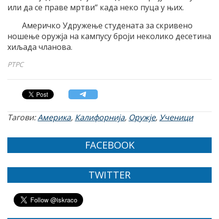
или да се праве мртви“ када неко пуца у њих.
Америчко Удружење студената за скривено
ношење оружја на кампусу броји неколико десетина
хиљада чланова.
РТРС
Тагови:
Америка
,
Калифорнија
,
Оружје
,
Ученици
FACEBOOK
TWITTER