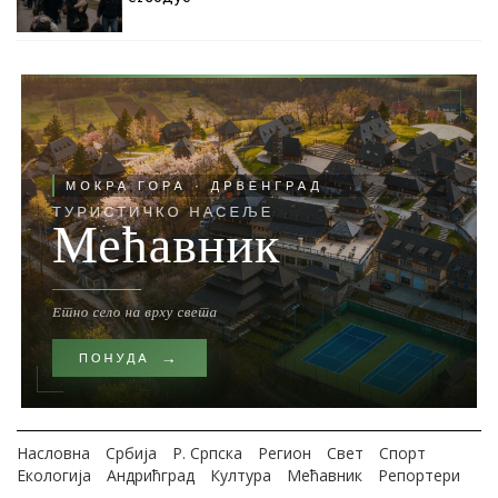
Насловна
Србија
Р. Српска
Регион
Свет
Спорт
Екологија
Андрићград
Култура
Мећавник
Репортери