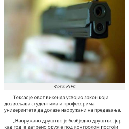
Фото: РТРС
Тексас је овог викенда усвојио закон који
дозвољава студентима и професорима
универзитета да долазе наоружани на предавања.
„Наоружано друштво је безбједно друштво, јер
кад год је ватрено оружје под контролом постоји