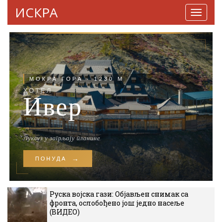
ИСКРА
Навига
Руска војска гази: Објављен снимак са
фронта, ослобођено још једно насеље
(ВИДЕО)