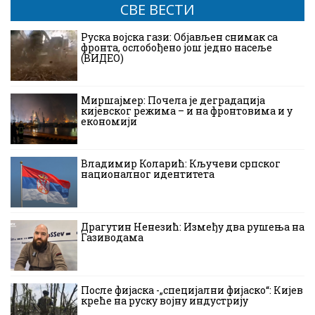
СВЕ ВЕСТИ
Руска војска гази: Објављен снимак са
фронта, ослобођено још једно насеље
(ВИДЕО)
Миршајмер: Почела је деградација
кијевског режима – и на фронтовима и у
економији
Владимир Коларић: Кључеви српског
националног идентитета
Драгутин Ненезић: Између два рушења на
Газиводама
После фијаска -„специјални фијаско“: Кијев
креће на руску војну индустрију