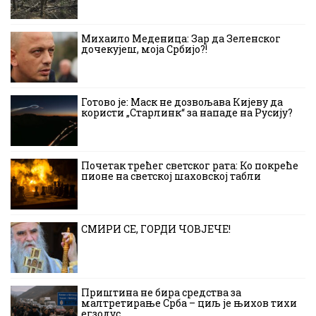
Михаило Меденица: Зар да Зеленског
дочекујеш, моја Србијо?!
Готово је: Маск не дозвољава Кијеву да
користи „Старлинк“ за нападе на Русију?
Почетак трећег светског рата: Ко покреће
пионе на светској шаховској табли
СМИРИ СЕ, ГОРДИ ЧОВЈЕЧЕ!
Приштина не бира средства за
малтретирање Срба – циљ је њихов тихи
егзодус