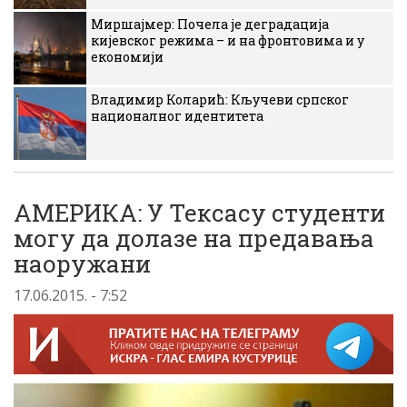
Миршајмер: Почела је деградација
кијевског режима – и на фронтовима и у
економији
Владимир Коларић: Кључеви српског
националног идентитета
АМЕРИКА: У Тексасу студенти
могу да долазе на предавања
наоружани
17.06.2015. - 7:52