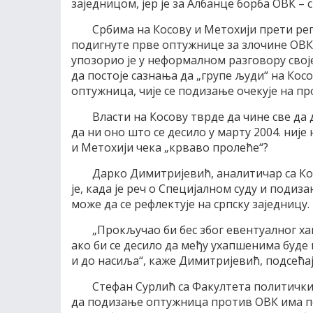
заједницом, јер је за Албанце борба ОВК – 
Србима на Косову и Метохији прети реп
подигнуте прве оптужнице за злочине ОВК 
упозорио је у неформалном разговору свој
да постоје сазнања да „групе људи“ на Кос
оптужница, чије се подизање очекује на пр
Власти на Косову тврде да чине све да д
да ни оно што се десило у марту 2004. није
и Метохији чека „крваво пролеће“?
Дарко Димитријевић, аналитичар са Кос
је, када је реч о Специјалном суду и подиз
може да се рефлектује на српску заједницу.
„Прокључао би бес због евентуалног ха
ако би се десило да међу ухапшенима буде 
и до насиља“, каже Димитријевић, подсећај
Стефан Сурлић са Факултета политичких
да подизање оптужница против ОВК има по