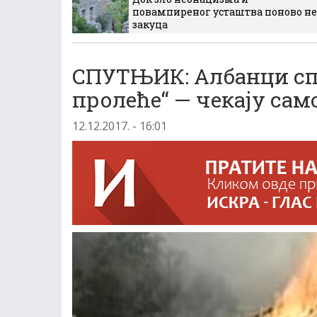
повампиреног усташтва поново не
закуца
СПУТЊИК: Албанци сп
пролеће“ — чекају сам
12.12.2017. - 16:01