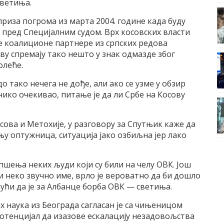
светиња.
риза погрома из марта 2004. године када буду
пред Специјалним судом. Врх косовских власти
е коалиционе партнере из српских редова
ову спремају тако нешто у знак одмазде због
олеће.
о тако нечега не дође, али ако се узме у обзир
 нико очекивао, питање је да ли Србе на Косову
ова и Метохије, у разговору за Спутњик каже да
ању оптужница, ситуација јако озбиљна јер лако
пшења неких људи који су били на челу ОВК. Још
и неко звучно име, врло је вероватно да би дошло
ући да је за Албанце борба ОВК — светиња.
 наука из Београда сагласан је са чињеницом
тенцијал да изазове ескалацију незадовољства