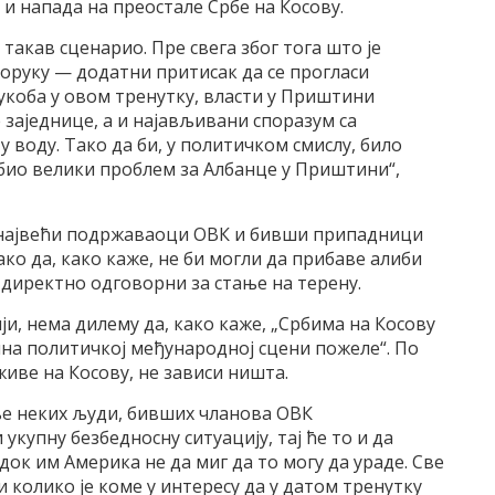
 и напада на преостале Србе на Косову.
 такав сценарио. Пре свега због тога што је
оруку — додатни притисак да се прогласи
сукоба у овом тренутку, власти у Приштини
 заједнице, а и најављивани споразум са
 воду. Тако да би, у политичком смислу, било
био велики проблем за Албанце у Приштини“,
е највећи подржаваоци ОВК и бивши припадници
ако да, како каже, не би могли да прибаве алиби
и директно одговорни за стање на терену.
ји, нема дилему да, како каже, „Србима на Косову
ина политичкој међународној сцени пожеле“. По
иве на Косову, не зависи ништа.
ње неких људи, бивших чланова ОВК
укупну безбедносну ситуацију, тај ће то и да
док им Америка не да миг да то могу да ураде. Све
и колико је коме у интересу да у датом тренутку