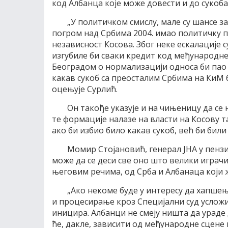
код Албанца које може довести и до сукоба
„У политичком смислу, мале су шансе за
погром над Србима 2004. имао политичку п
независност Косова. Због неке ескалације 
изгубиле би сваки кредит код међународне
Београдом о нормализацији односа би пао у
какав сукоб са преосталим Србима на КиМ 
оцењује Сурлић.
Он такође указује и на чињеницу да с
те формације налазе на власти на Косову т
ако би избио било какав сукоб, већ би бил
Момир Стојановић, генерал ЈНА у пензи
може да се деси све оно што велики играч
његовим речима, од Срба и Албанаца који ж
„Ако некоме буде у интересу да хапше
и процесирање кроз Специјални суд усложи 
иницира. Албанци не смеју ништа да ураде 
ће, дакле, зависити од међународне сцене 