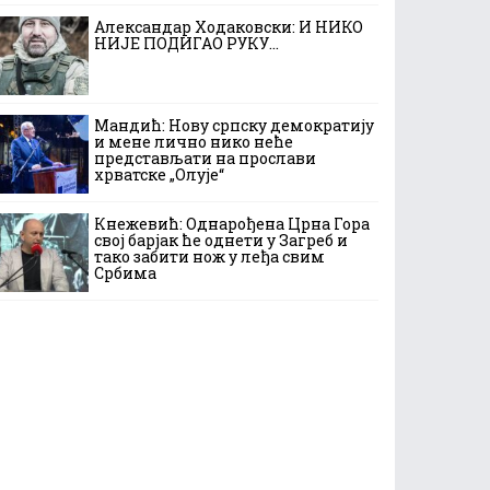
Александар Ходаковски: И НИКО
НИЈЕ ПОДИГАО РУКУ…
Мандић: Нову српску демократију
и мене лично нико неће
представљати на прослави
хрватске „Олује“
Кнежевић: Однарођена Црна Гора
свој барјак ће однети у Загреб и
тако забити нож у леђа свим
Србима