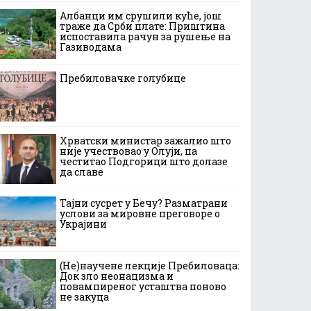
Албанци им срушили куће, још
траже да Срби плате: Приштина
испоставила рачун за рушење на
Газиводама
Пребиловачке голубице
Хрватски министар зажалио што
није учествовао у Олуји, па
честитао Подгорици што долазе
да славе
Тајни сусрет у Бечу? Разматрани
услови за мировне преговоре о
Украјини
(Не)научене лекције Пребиловаца:
Док зло неонацизма и
повампиреног усташтва поново
не закуца