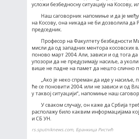
усложи безбедносну ситуацију на Косову, ил
Наш саговорник напомиње и да је међу
на Косову, она никада не би дозволила да
председник.
Професор на Факултету безбедности Ми
мисли да од западних ментора косовских вл
поново март 2004. Али, зависи и од тога д
упозори да не предузимају насиље, а укол
више не падне на памет да нешто слично п
„Ако је неко спреман да иде у насиље, 
ће се поновити 2004. или не зависи и од Вл
у таквој ситуацији“, напомиње наш саговор
У сваком случају, он каже да Србија тре
располажу било каквим информацијама кој
и СБ УН.
rs.sputniknews.com, Бранкица Ристић