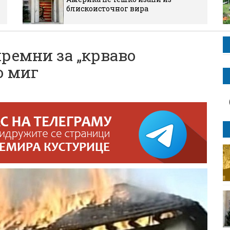
блискоисточног вира
ремни за „крваво
о миг