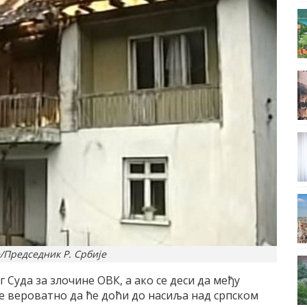
/Председник Р. Србије
г Суда за злочине ОВК, а ако се деси да међу
је вероватно да ће доћи до насиља над српском