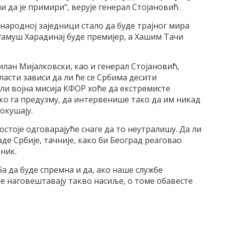
и да је примири“, верује генерал Стојановић.
народној заједници стало да буде трајног мира
 Рамуш Харадинај буде премијер, а Хашим Тачи
лан Мијалковски, као и генерал Стојановић,
асти зависи да ли ће се Србима десити
а ли војна мисија КФОР хоће да екстремисте
ико га предузму, да интервенише тако да им никад
окушају.
постоје одговарајуће снаге да то неутралишу. Да ли
аде Србије, тачније, како би Београд реаговао
ник.
ба да буде спремна и да, ако наше службе
е наговештавају такво насиље, о томе обавесте