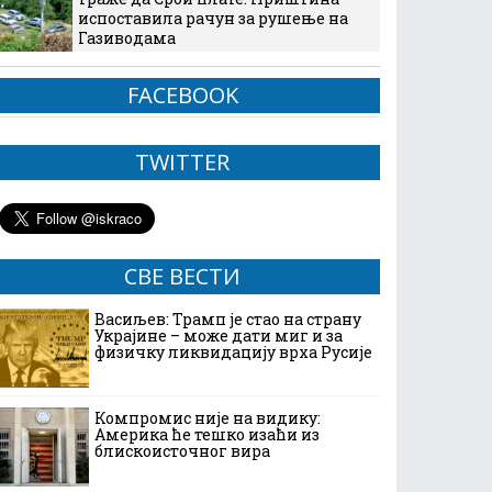
испоставила рачун за рушење на
Газиводама
FACEBOOK
TWITTER
СВЕ ВЕСТИ
Васиљев: Трамп је стао на страну
Украјине – може дати миг и за
физичку ликвидацију врха Русије
Компромис није на видику:
Америка ће тешко изаћи из
блискоисточног вира