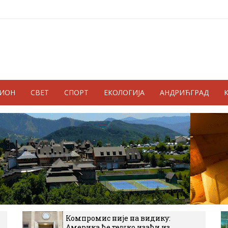
ГИОН
СВЕТ
СПОРТ
ЕКОЛОГИЈА
АНДРИЋГРАД
Компромис није на видику:
Америка ће тешко изаћи из