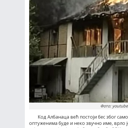
Фото: youtube
Код Албанаца већ постоји бес због само
оптуженима буде и неко звучно име, врло 