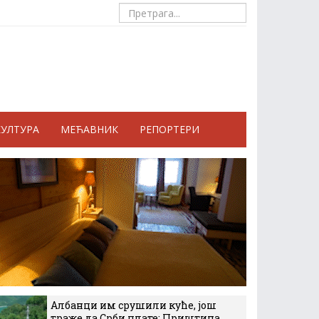
КУЛТУРА
МЕЋАВНИК
РЕПОРТЕРИ
Албанци им срушили куће, још
траже да Срби плате: Приштина