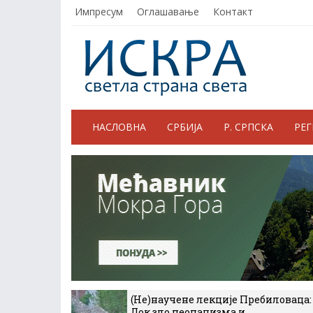
Импресум
Оглашавање
Контакт
НАСЛОВНА
СРБИЈА
Р. СРПСКА
РЕ
(Не)научене лекције Пребиловаца:
Док зло неонацизма и