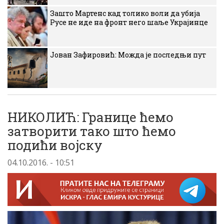
Зашто Мартенс кад толико воли да убија
Русе не иде на фронт него шаље Украјинце
Јован Зафировић: Можда је последњи пут
НИКОЛИЋ: Границе ћемо
затворити тако што ћемо
подићи воjску
04.10.2016. - 10:51