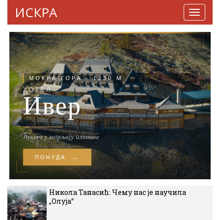
ИСКРА
Навига
Никола Танасић: Чему нас је научила
„Олуја“