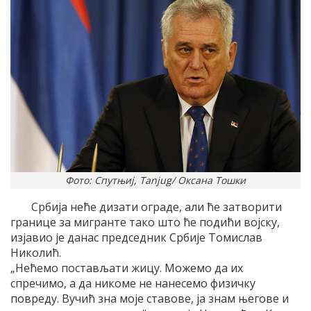
Фото: Спутњиј, Tanjug/ Оксана Тошки
Србиjа неће дизати ограде, али ће затворити
границе за мигранте тако што ће подићи воjску,
изjавио jе данас председник Србиjе Tомислав
Николић.
„Нећемо постављати жицу. Mожемо да их
спречимо, а да никоме не нанесемо физичку
повреду. Вучић зна моjе ставове, jа знам његове и