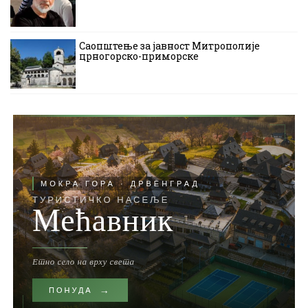
Саопштење за јавност Митрополије
црногорско-приморске