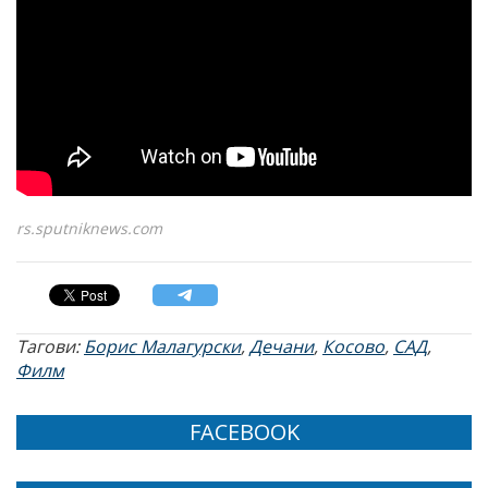
rs.sputniknews.com
Тагови:
Борис Малагурски
,
Дечани
,
Косово
,
САД
,
Филм
FACEBOOK