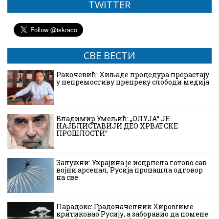
TWITTER
СВЕ ВЕСТИ
Ракочевић: Хиљаде процедура прерастају
у непремостиву препреку слободи медија
Владимир Умељић: „ОЛУЈА“ ЈЕ
НАЈБЛИСТАВИЈИ ДЕО ХРВАТСКЕ
ПРОШЛОСТИ“
Залужни: Украјина је исцрпела готово сав
војни арсенал, Русија пронашла одговор
на све
Парадокс: Градоначелник Хирошиме
критиковао Русију, а заборавио да помене