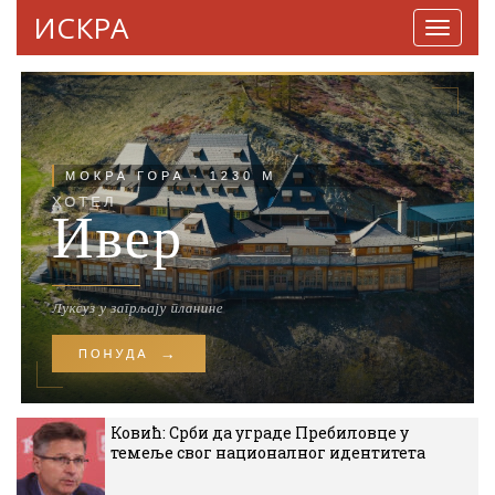
ИСКРА
Навига
Ковић: Срби да уграде Пребиловце у
темеље свог националног идентитета