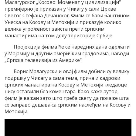
Малагурског „Косово: Моменат у цивилизацији“
премијерно је приказан у Чикагу у сали Цркве
Светог Стефана Дечанског. Филм се бави баштином
Унеска на Косову и Метохији и приказује колико
велика угроженост заиста прети српским
манастирима на том делу територије Србије.
Пројекција филма ће се наредних дана одржати
у Мајамију и другим америчким градовима, наводи
„Српска телевизија из Америке“.
Борис Малагурски и овај филм добили су велику
подршку у Чикагу а сама тема, прича и кадрови
српских манастира на Косову и Метохији гледаоце
нису оставили без коментара. Како каже аутор,
филм је важан зато што треба свету да покаже шта
се заправо дешава са српским наслеђем на Косову и
Метохији.