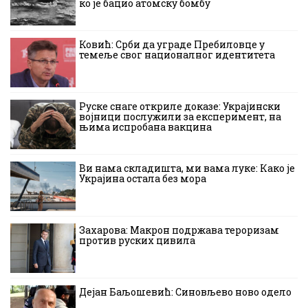
ко је бацио атомску бомбу
Ковић: Срби да уграде Пребиловце у
темеље свог националног идентитета
Руске снаге откриле доказе: Украјински
војници послужили за експеримент, на
њима испробана вакцина
Ви нама складишта, ми вама луке: Како је
Украјина остала без мора
Захарова: Макрон подржава тероризам
против руских цивила
Дејан Баљошевић: Синовљево ново одело