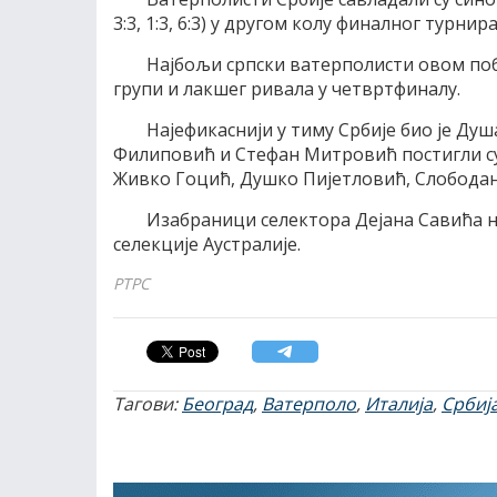
3:3, 1:3, 6:3) у другом колу финалног турнира
Најбољи српски ватерполисти овом поб
групи и лакшег ривала у четвртфиналу.
Најефикаснији у тиму Србије био је Ду
Филиповић и Стефан Митровић постигли су п
Живко Гоцић, Душко Пијетловић, Слободан
Изабраници селектора Дејана Савића на
селекције Аустралије.
РТРС
Тагови:
Београд
,
Ватерполо
,
Италија
,
Србиј