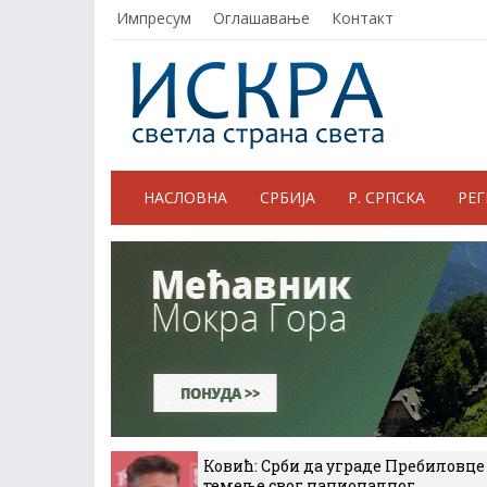
Импресум
Оглашавање
Контакт
НАСЛОВНА
СРБИЈА
Р. СРПСКА
РЕ
Ковић: Срби да уграде Пребиловце
темеље свог националног