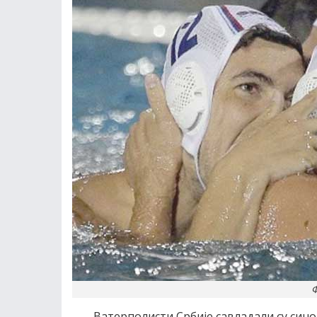
Ф
Ватерполисти Србије савладали су синоћ