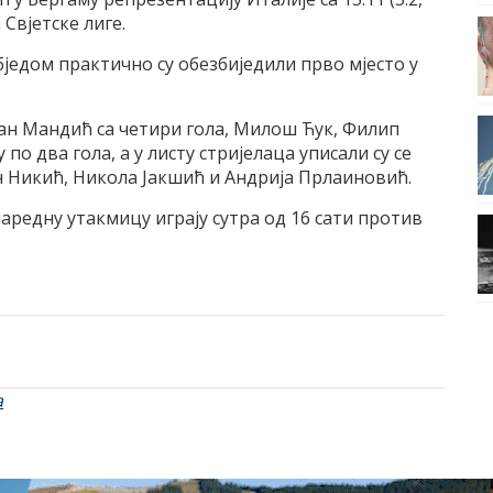
 Свјетске лиге.
једом практично су обезбиједили прво мјесто у
шан Мандић са четири гола, Милош Ћук, Филип
о два гола, а у листу стријелаца уписали су се
 Никић, Никола Јакшић и Андрија Прлаиновић.
редну утакмицу играју сутра од 16 сати против
а