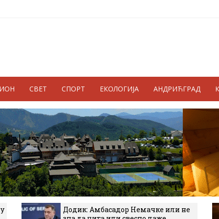
ГИОН
СВЕТ
СПОРТ
ЕКОЛОГИЈА
АНДРИЋГРАД
 у
Додик: Амбасадор Немачке или не
зна да чита или свесно лаже