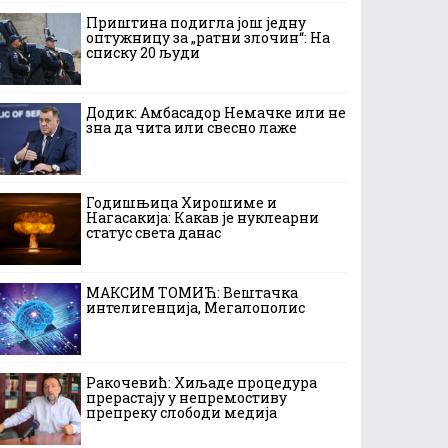
Приштина подигла још једну
оптужницу за „ратни злочин“: На
списку 20 људи
Додик: Амбасадор Немачке или не
зна да чита или свесно лаже
Годишњица Хирошиме и
Нагасакија: Какав је нуклеарни
статус света данас
МАКСИМ ТОМИЋ: Вештачка
интелигенција, Мегалополис
Ракочевић: Хиљаде процедура
прерастају у непремостиву
препреку слободи медија