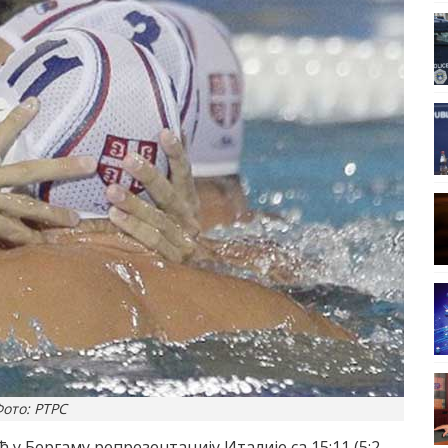
ото: РТРС
 у Бергаму репрезентацију Италије са 15:11 (5:2,