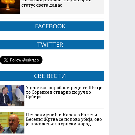
статус света данас
FACEBOOK
TWITTER
СВЕ ВЕСТИ
Уцене као опробани рецепт: Шта је
то Соренсен стварно поручио
Србији
Петронијевић и Каран о Елфети
Весели: Жртва се поново убија, ово
је понижење за српски народ