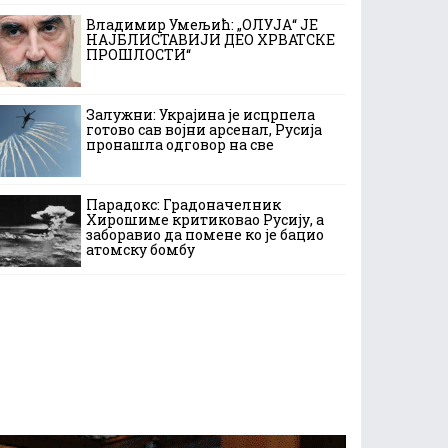
Владимир Умељић: „ОЛУЈА“ ЈЕ
НАЈБЛИСТАВИЈИ ДЕО ХРВАТСКЕ
ПРОШЛОСТИ“
Залужни: Украјина је исцрпела
готово сав војни арсенал, Русија
пронашла одговор на све
Парадокс: Градоначелник
Хирошиме критиковао Русију, а
заборавио да помене ко је бацио
атомску бомбу