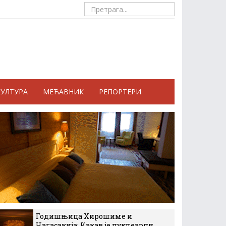
КУЛТУРА
МЕЋАВНИК
РЕПОРТЕРИ
Годишњица Хирошиме и
Нагасакија: Какав је нуклеарни