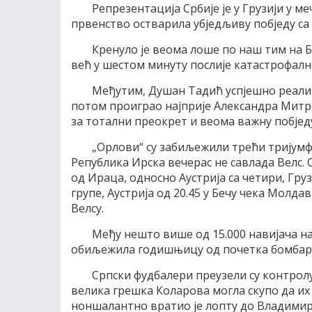
Репрезентација Србије је у Грузији у м
првенство остварила убједљиву побједу са 3
Кренуло је веома лоше по наш тим на 
већ у шестом минуту послије катастрофалн
Међутим, Душан Тадић успјешно реализу
потом проиграо најприје Александра Митро
за тотални преокрет и веома важну побјед
„Орлови“ су забиљежили трећи тријумф и
Република Ирска вечерас не савлада Велс. 
од Ираца, односно Аустрија са четири, Груз
групе, Аустрија од 20.45 у Бечу чека Молд
Велсу.
Међу нешто више од 15.000 навијача на
обиљежила годишњицу од почетка бомбард
Српски фудбалери преузели су контролу 
велика грешка Коларова могла скупо да и
ноншалантно вратио је лопту до Владимира