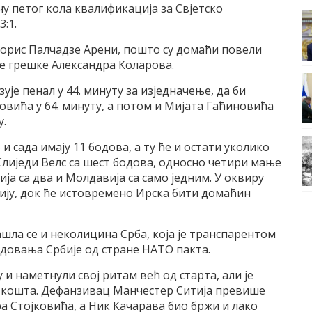
ечу петог кола квалификација за Свјетско
:1.
Борис Палчадзе Арени, пошто су домаћи повели
е грешке Александра Коларова.
је пенал у 44. минуту за изједначење, да би
вића у 64. минуту, а потом и Мијата Гаћиновића
у.
 сада имају 11 бодова, а ту ће и остати уколико
Слиједи Велс са шест бодова, односно четири мање
ија са два и Молдавија са само једним. У оквиру
авију, док ће истовремено Ирска бити домаћин
шла се и неколицина Срба, која је транспарентом
овања Србије од стране НАТО пакта.
и наметнули свој ритам већ од старта, али је
х кошта. Дефанзивац Манчестер Ситија превише
 Стојковића, а Ник Качарава био бржи и лако