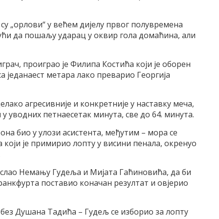
 су „орлови“ у већем дијелу првог полувремена
јући да пошаљу ударац у оквир гола домаћина, али
рач, проиграо је Филипа Костића који је оборен
 са једанаест метара лако преварио Георгија
елако агресивније и конкретније у наставку меча,
 у уводних петнаесетак минута, све до 64. минута.
на био у улози асистента, међутим – мора се
 који је примирио лопту у висини пенала, окренуо
.
ослао Немању Гудеља и Мијата Гаћиновића, да би
ранкфурта поставио коначан резултат и овјерио
 без Душана Тадића – Гудељ се изборио за лопту