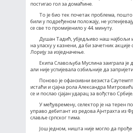
постигао гол за домаћине.
То је био тек почетак проблема, пошто
били у подређеном положају, не успеијева
се све то промијенило у 44. минуту.
Душан Тадић, убједљиво наш најбољи иг
на уласку у казнени, да би зачетник акције
Лорију за изједначење.
Екипа Славољуба Муслина заиграла је д
али није успијевала озбиљније да запријети
Поново је офанзивни везиста Саутемпто
истаћи и сјајна рола Александра Митровића
се и послао сјајан ударац за вођство Србије
У међувремену, селектор је на терен п
управо дебитант из редова Ајнтрахта из Ф
славље српског тима.
Још једном, ништа није могло да прође