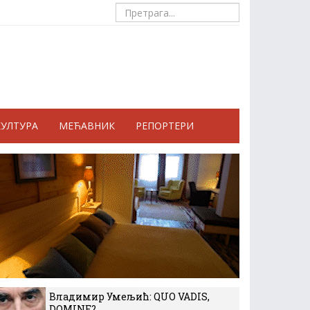
КУЛТУРА
МЕЋАВНИК
РЕПОРТЕРИ
Владимир Умељић: QUO VADIS,
DOMINE?