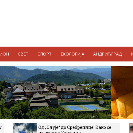
ГИОН
СВЕТ
СПОРТ
ЕКОЛОГИЈА
АНДРИЋГРАД
у
Од „Олује“ до Сребренице: Како се
изјаснила Украјина