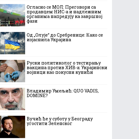
Огласио се МОЛ: Преговори са
продавцем НИС-а и надлежним
органима напредују ка завршној
фази
Од „Олује“ до Сребренице: Како се
изјаснила Украјина
Руски политиколог о тестирању
вакцина против ХИВ-а: Украјински
војници као покусни кунићи
Владимир Умељић: QUO VADIS,
DOMINE?
Вучић ће у суботу у Београду
угостити Зеленског