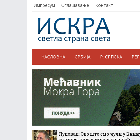
Импресум
Оглашавање
Контакт
НАСЛОВНА
СРБИЈА
Р. СРПСКА
РЕ
Пуповац: Ово што смо чули у Книн
је језиво, није демократија, већ