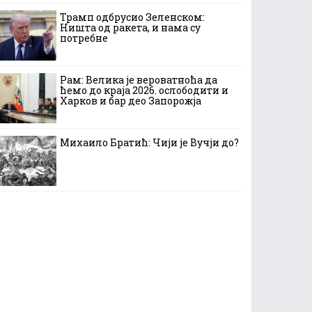
Трамп одбрусио Зеленском:
Ништа од ракета, и нама су
потребне
Рам: Велика је вероватноћа да
ћемо до краја 2026. ослободити и
Харков и бар део Запорожја
Михаило Братић: Чији је Вучји до?