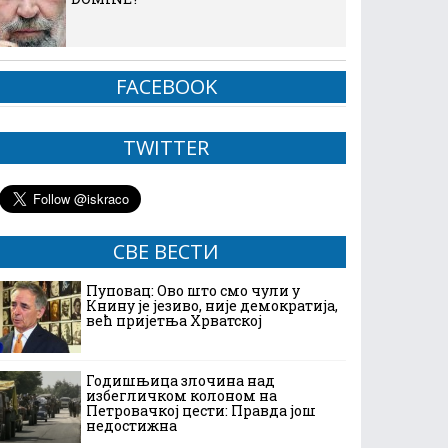
FACEBOOK
TWITTER
СВЕ ВЕСТИ
Пуповац: Ово што смо чули у
Книну је језиво, није демократија,
већ пријетња Хрватској
Годишњица злочина над
избегличком колоном на
Петровачкој цести: Правда још
недостижна