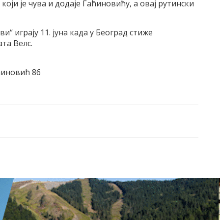
који је чува и додаје Гаћиновићу, а овај рутински
и“ играју 11. јуна када у Београд стиже
та Велс.
ћиновић 86