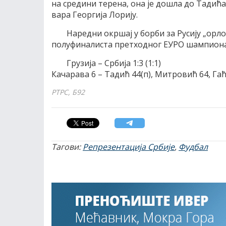
на средини терена, она је дошла до Тадића 
вара Георгија Лорију.
Наредни окршај у борби за Русију „орлов
полуфиналиста претходног ЕУРО шампиона
Грузија – Србија 1:3 (1:1)
Качарава 6 – Тадић 44(п), Митровић 64, Га
РТРС, Б92
Тагови:
Репрезентација Србије
,
Фудбал