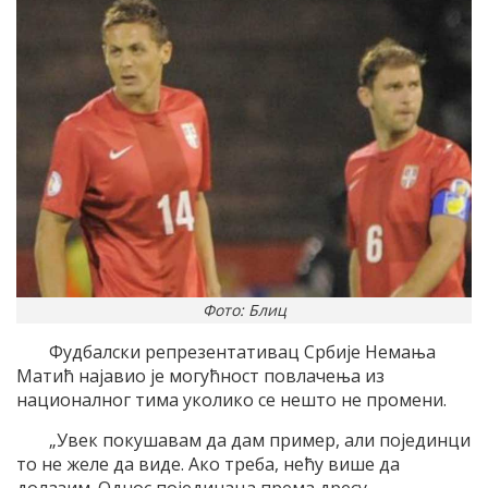
Фото: Блиц
Фудбалски репрезентативац Србије Немања
Матић најавио је могућност повлачења из
националног тима уколико се нешто не промени.
„Увек покушавам да дам пример, али појединци
то не желе да виде. Ако треба, нећу више да