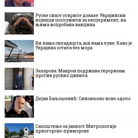
Руске снаге откриле доказе: Украјински
војници послужили за експеримент, на
њима испробана вакцина
Ви нама складишта, ми вама луке: Како је
Украјина остала без мора
Захарова: Макрон подржава тероризам
против руских цивила
Дејан Баљошевић: Синовљево ново одело
Саопштење за јавност Митрополије
црногорско-приморске