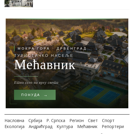
Насловна
Србија
Р. Српска
Регион
Свет
Спорт
Екологија
Андрићград
Култура
Мећавник
Репортери