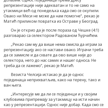
долазим. Однос појединаца према дресу
репрезентације није адекватан и то не само на
утакмици већ од понедељка када смо се окупили.
Овако ни Меси не може да нам помогне“, рекао је
Матић приликом повратка из Остраве у Београд.
Он је открио да је после пораза од Чешке (4:1)
разговарао са селектором Радованом Ћурчићем.
„Рекао сам му да више нема смисла да играм за
репрезентацију ако се настави овако. Играчи треба
да се замисле и да схвате да ово више није до
селектора, него до нас самих и нашег односа. Не
треба да се лажемо“, рекао је Матић.
Везиста Челсија истакао је да је однос
појединаца неприхватљив, како на терену, тако и
ван њега.
„Интересује ме да ли се појединци и у својим
клубовима припремају за утакмицу на исти начин
као у репрезентацији. Однос није добар. Када смо се