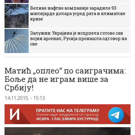
Велике нафтне компаније зарадиле 93
милијарде долара усред рата и климатске
кризе
Залужни: Украјина је исцрпела готово сав
војни арсенал, Русија пронашла одговор на
све
Матић „оплео“ по саиграчима:
Боље да не играм више за
Србију!
14.11.2015. - 15:13