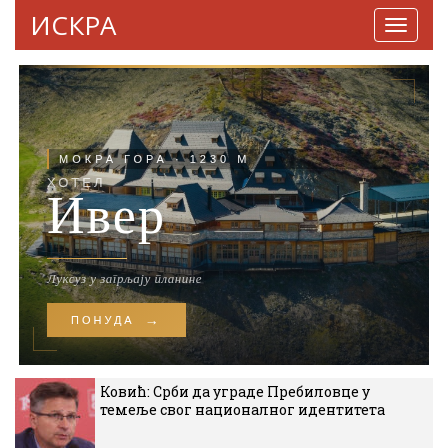
ИСКРА
Навига
Ковић: Срби да уграде Пребиловце у
темеље свог националног идентитета