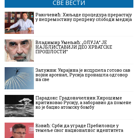
СВЕ ВЕСТИ
Ракочевић: Хиљаде процедура прерастају
у непремостиву препреку слободи медија
Владимир Умељић: „ОЛУЈА“ ЈЕ
НАЈБЛИСТАВИЈИ ДЕО ХРВАТСКЕ
ПРОШЛОСТИ“
Залужни: Украјина је исцрпела готово сав
војни арсенал, Русија пронашла одговор
на све
Парадокс: Градоначелник Хирошиме
критиковао Русију, а заборавио да помене
ко је бацио атомску бомбу
Ковић: Срби да уграде Пребиловце у
темеље свог националног идентитета