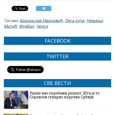
Тагови:
Бранислав Ивановић
,
Лига купа
,
Немања
Матић
,
Фудбал
,
Челси
FACEBOOK
TWITTER
СВЕ ВЕСТИ
Уцене као опробани рецепт: Шта је то
Соренсен стварно поручио Србији