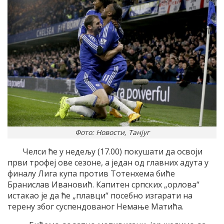
Фото: Новости, Танјуг
Челси ће у недељу (17.00) покушати да освоји
први трофеј ове сезоне, а један од главних адута у
финалу Лига купа против Тотенхема биће
Бранислав Ивановић. Капитен српских „орлова“
истакао је да ће „плавци“ посебно изгарати на
терену због суспендованог Немање Матића.