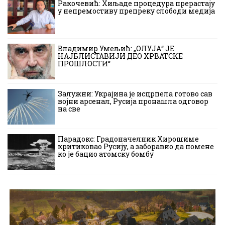
Ракочевић: Хиљаде процедура прерастају
у непремостиву препреку слободи медија
Владимир Умељић: „ОЛУЈА“ ЈЕ
НАЈБЛИСТАВИЈИ ДЕО ХРВАТСКЕ
ПРОШЛОСТИ“
Залужни: Украјина је исцрпела готово сав
војни арсенал, Русија пронашла одговор
на све
Парадокс: Градоначелник Хирошиме
критиковао Русију, а заборавио да помене
ко је бацио атомску бомбу