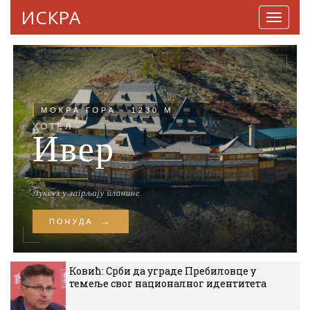
ИСКРА
Навига
Ковић: Срби да уграде Пребиловце у
темеље свог националног идентитета