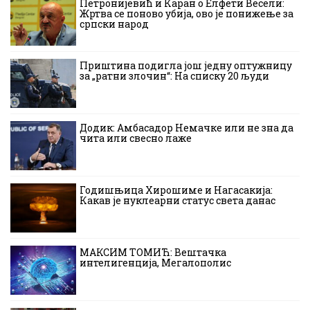
Петронијевић и Каран о Елфети Весели:
Жртва се поново убија, ово је понижење за
српски народ
Приштина подигла још једну оптужницу
за „ратни злочин“: На списку 20 људи
Додик: Амбасадор Немачке или не зна да
чита или свесно лаже
Годишњица Хирошиме и Нагасакија:
Какав је нуклеарни статус света данас
МАКСИМ ТОМИЋ: Вештачка
интелигенција, Мегалополис