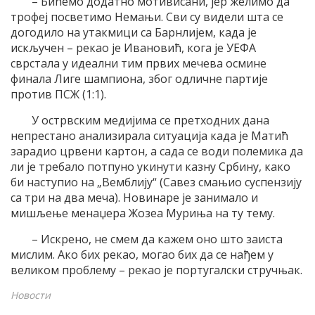
– Бићемо додатно мотивисани, јер желимо да
трофеј посветимо Немањи. Сви су видели шта се
догодило на утакмици са Барнлијем, када је
искључен – рекао је Ивановић, кога је УЕФА
сврстала у идеални тим првих мечева осмине
финала Лиге шампиона, због одличне партије
против ПСЖ (1:1).
У острвским медијима се претходних дана
непрестано анализирала ситуација када је Матић
зарадио црвени картон, а сада се води полемика да
ли је требало потпуно укинути казну Србину, како
би наступио на „Вемблију“ (Савез смањио суспензију
са три на два меча). Новинаре је занимало и
мишљење менаџера Жозеа Муриња на ту тему.
– Искрено, не смем да кажем оно што заиста
мислим. Ако бих рекао, могао бих да се нађем у
великом проблему – рекао је португалски стручњак.
Новости