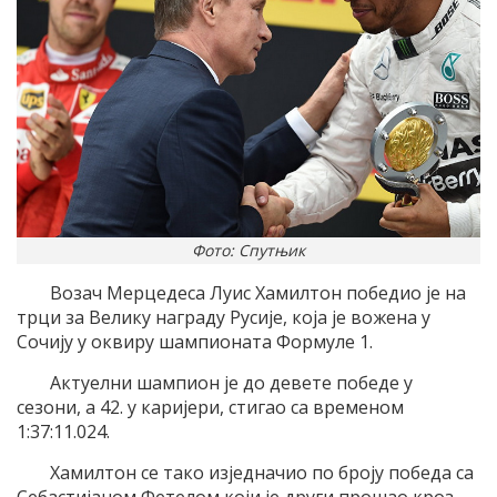
Фото: Спутњик
Возач Мерцедеса Луис Хамилтон победио је на
трци за Велику награду Русије, која је вожена у
Сочију у оквиру шампионата Формуле 1.
Актуелни шампион је до девете победе у
сезони, а 42. у каријери, стигао са временом
1:37:11.024.
Хамилтон се тако изједначио по броју победа са
Себастијаном Фетелом који је други прошао кроз