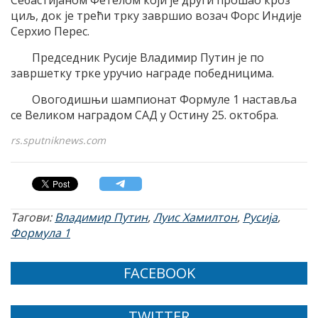
циљ, док је трећи трку завршио возач Форс Индије
Серхио Перес.
Председник Русије Владимир Путин је по
завршетку трке уручио награде победницима.
Овогодишњи шампионат Формуле 1 наставља
се Великом наградом САД у Остину 25. октобра.
rs.sputniknews.com
Тагови:
Владимир Путин
,
Луис Хамилтон
,
Русија
,
Формула 1
FACEBOOK
TWITTER