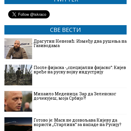
СВЕ ВЕСТИ
Драгутин Ненезић: Између два рушења на
Газиводама
После фијаска -„специјални фијаско“: Кијев
креће на руску војну индустрију
Михаило Меденица: Зар да Зеленског
дочекујеш, моја Србијо?!
Готово је: Маск не дозвољава Кијеву да
користи „Старлинк“ за нападе на Русију?