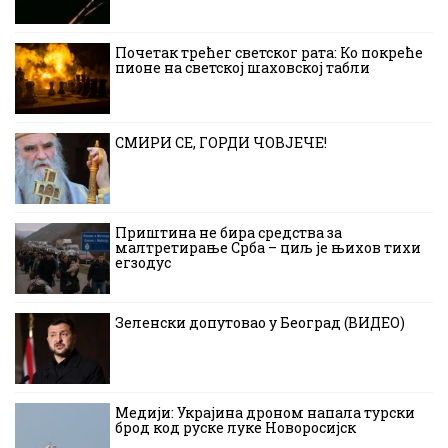
Почетак трећег светског рата: Ко покреће
пионе на светској шаховској табли
СМИРИ СЕ, ГОРДИ ЧОВЈЕЧЕ!
Приштина не бира средства за
малтретирање Срба – циљ је њихов тихи
егзодус
Зеленски допутовао у Београд (ВИДЕО)
Медији: Украјина дроном напала турски
брод код руске луке Новоросијск