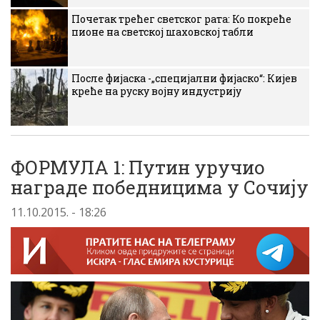
Почетак трећег светског рата: Ко покреће
пионе на светској шаховској табли
После фијаска -„специјални фијаско“: Кијев
креће на руску војну индустрију
ФОРМУЛА 1: Путин уручио
награде победницима у Сочију
11.10.2015. - 18:26