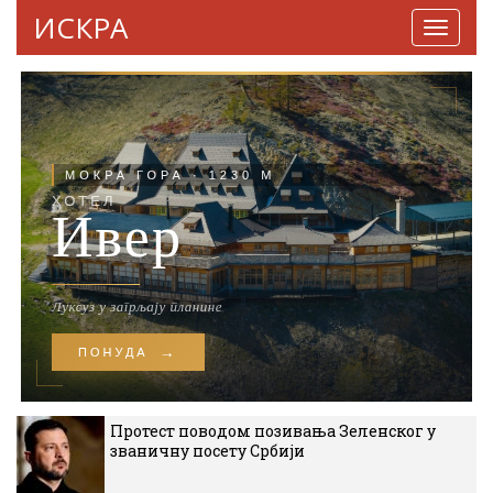
ИСКРА
Навига
Протест поводом позивања Зеленског у
званичну посету Србији