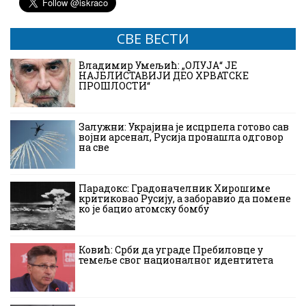
СВЕ ВЕСТИ
Владимир Умељић: „ОЛУЈА“ ЈЕ
НАЈБЛИСТАВИЈИ ДЕО ХРВАТСКЕ
ПРОШЛОСТИ“
Залужни: Украјина је исцрпела готово сав
војни арсенал, Русија пронашла одговор
на све
Парадокс: Градоначелник Хирошиме
критиковао Русију, а заборавио да помене
ко је бацио атомску бомбу
Ковић: Срби да уграде Пребиловце у
темеље свог националног идентитета