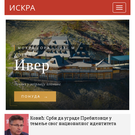
ИСКРА
Навига
Ковић: Срби да уграде Пребиловце у
темеље свог националног идентитета