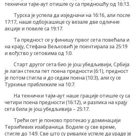
технички тајм-аут отишле су са предношћу од 16:13.
Турска је успела да изједначи на 16:16, али после
17:17, наше одбојкашице су везале две одличне
акције и повеле са 19:17.
Та предност се у финишу првог сета повећала и
на крају, Стефана Вељковић је поентирала за 25:19
и вођство у сетовима од 1:0.
Старт другог сета био је још убедљивији, Србија
је лаган стекла пет поена предности (6:1), предност
је потом стигла и до седам поена (10:3), али су се
Туркиње приближиле на 10:7.
На технички тајм-аут наше грације отишле су са
четири поена предности (16:12), и разлика на крају
сета била је још убедљивија – 25:17.
Трећи сет је поново протекао у доминацији
Терзићевих изабраница. Водиле су све време,
стигле до 14:9. Све што су ривалке успеле да ураде је