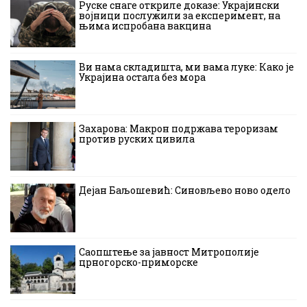
Руске снаге откриле доказе: Украјински
војници послужили за експеримент, на
њима испробана вакцина
Ви нама складишта, ми вама луке: Како је
Украјина остала без мора
Захарова: Макрон подржава тероризам
против руских цивила
Дејан Баљошевић: Синовљево ново одело
Саопштење за јавност Митрополије
црногорско-приморске