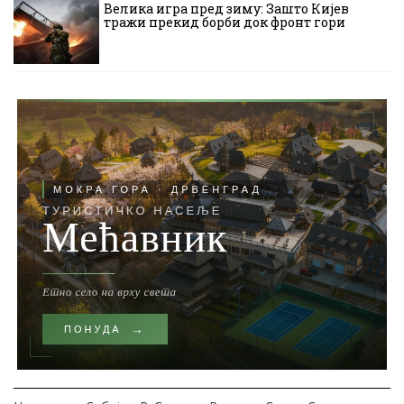
Велика игра пред зиму: Зашто Кијев
тражи прекид борби док фронт гори