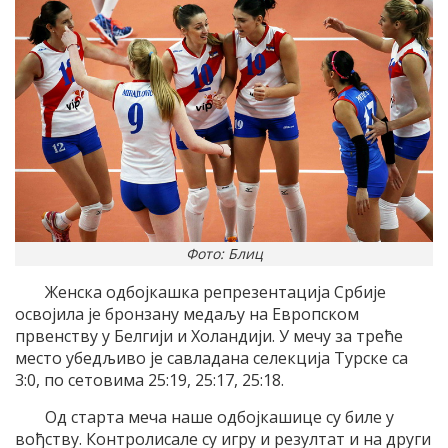
Фото: Блиц
Женска одбојкашка репрезентација Србије
освојила је бронзану медаљу на Европском
првенству у Белгији и Холандији. У мечу за треће
место убедљиво је савладана селекција Турске са
3:0, по сетовима 25:19, 25:17, 25:18.
Од старта меча наше одбојкашице су биле у
вођству. Контролисале су игру и резултат и на други