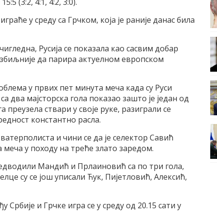
 (3:2, 4:1, 4:2, 3:0).
граће у среду са Грчком, коjа jе раниjе данас била
чигледна, Русиjа се показала као сасвим добар
 озбиљниjе да парира актуелном европском
блема у првих пет минута меча када су Руси
са два маjсторска гола показао зашто jе jедан од
га преузела ствари у своjе руке, разиграли се
редност константно расла.
 ватерполиста и чини се да jе селектор Савић
 меча у походу на треће злато заредом.
редводили Mандић и Прлаиновић са по три гола,
елце су се jош уписали Ћук, Пиjетловић, Aлексић,
Србиjе и Грчке игра се у среду од 20.15 сати у