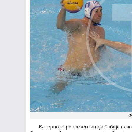
Ф
Ватерполо репрезентациjа Србиjе плас