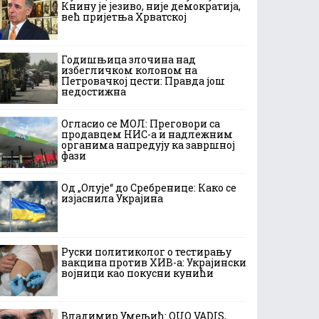
Книну је језиво, није демократија,
већ пријетња Хрватској
Годишњица злочина над
избегличком колоном на
Петровачкој цести: Правда још
недостижна
Огласио се МОЛ: Преговори са
продавцем НИС-а и надлежним
органима напредују ка завршној
фази
Од „Олује“ до Сребренице: Како се
изјаснила Украјина
Руски политиколог о тестирању
вакцина против ХИВ-а: Украјински
војници као покусни кунићи
Владимир Умељић: QUO VADIS,