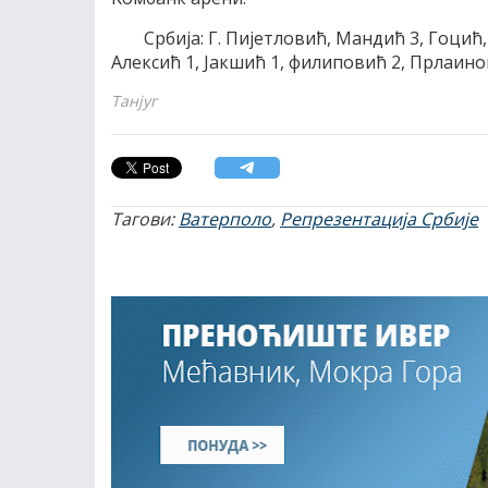
Србиjа: Г. Пиjетловић, Mандић 3, Гоцић,
Aлексић 1, Jакшић 1, филиповић 2, Прлаино
Танјуг
Тагови:
Ватерполо
,
Репрезентација Србије