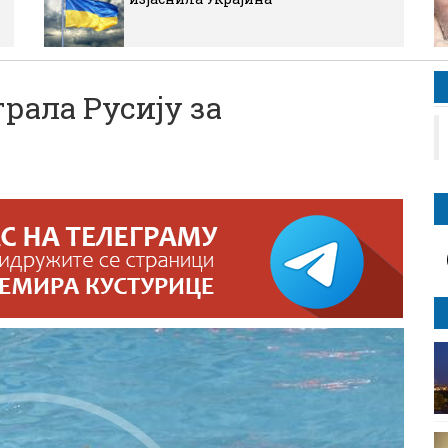
рала Русиjу за