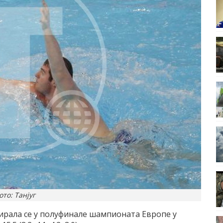
ото: Танјуг
ирала се у полуфинале шампионата Eвропе у