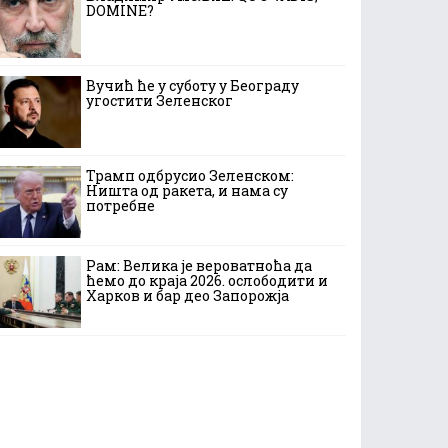
DOMINE?
Вучић ће у суботу у Београду
угостити Зеленског
Трамп одбрусио Зеленском:
Ништа од ракета, и нама су
потребне
Рам: Велика је вероватноћа да
ћемо до краја 2026. ослободити и
Харков и бар део Запорожја