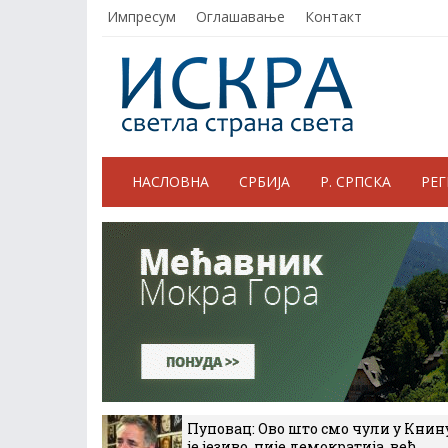
Импресум
Оглашавање
Контакт
НАСЛОВНА
СРБИЈА
Р. СРПСКА
РЕ
Пуповац: Ово што смо чули у Книн
је језиво, није демократија, већ