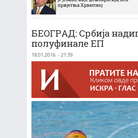
пријетња Хрватској
БEOГРAД: Србиjа надиг
полуфинале EП
18.01.2016. - 21:39