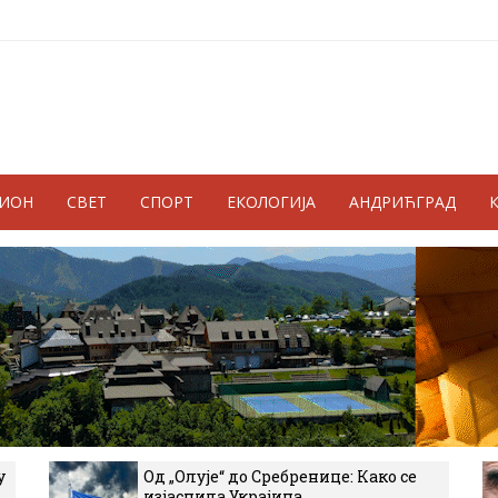
ГИОН
СВЕТ
СПОРТ
ЕКОЛОГИЈА
АНДРИЋГРАД
у
Од „Олује“ до Сребренице: Како се
изјаснила Украјина