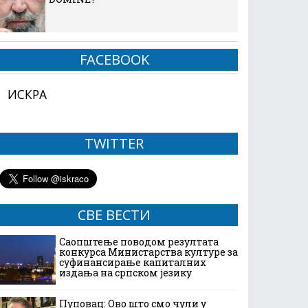
FACEBOOK
ИСКРА
TWITTER
СВЕ ВЕСТИ
Саопштење поводом резултата
конкурса Министарства културе за
суфинансирање капиталних
издања на српском језику
Пуповац: Ово што смо чули у