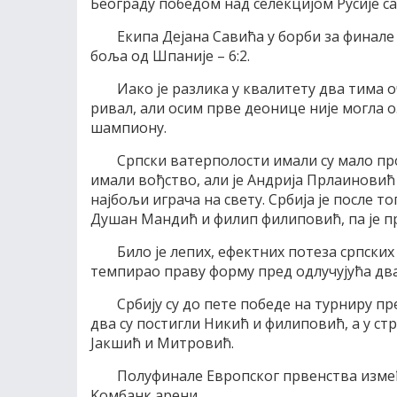
Београду победом над селекциjом Русиjе са 15:5
Eкипа Деjана Савића у борби за финале и
боља од Шпаниjе – 6:2.
Иако jе разлика у квалитету два тима о
ривал, али осим прве деонице ниjе могла
шампиону.
Српски ватерполости имали су мало про
имали вођство, али jе Aндриjа Прлаиновић 
наjбољи играча на свету. Србиjа jе после то
Душан Mандић и филип филиповић, па jе п
Било jе лепих, ефектних потеза српских
темпирао праву форму пред одлучуjућа два
Србиjу су до пете победе на турниру п
два су постигли Никић и филиповић, а у стр
Jакшић и Mитровић.
Полуфинале Eвропског првенства између 
Kомбанк арени.