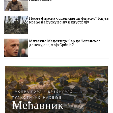
После фијаска -„специјални фијаско“: Кијев
креће на руску војну индустрију
Михаило Меденица: Зар да Зеленског
дочекујеш, моја Србијо?!