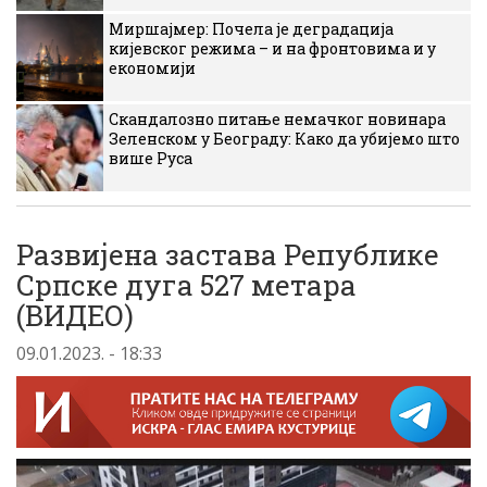
Миршајмер: Почела је деградација
кијевског режима – и на фронтовима и у
економији
Скандалозно питање немачког новинара
Зеленском у Београду: Како да убијемо што
више Руса
Развијена застава Републике
Српске дуга 527 метара
(ВИДЕО)
09.01.2023. - 18:33