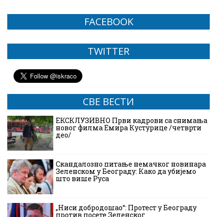
FACEBOOK
TWITTER
СВЕ ВЕСТИ
ЕКСКЛУЗИВНО Први кадрови са снимања
новог филма Емира Кустурице /четврти
део/
Скандалозно питање немачког новинара
Зеленском у Београду: Како да убијемо
што више Руса
„Ниси добродошао“: Протест у Београду
против посете Зеленског