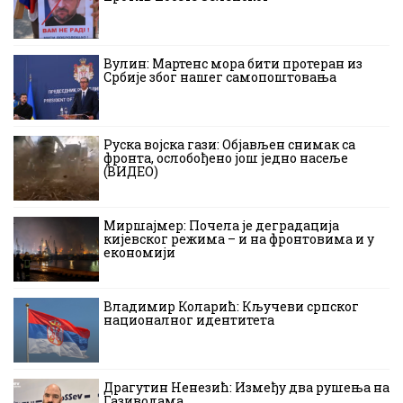
Вулин: Мартенс мора бити протеран из
Србије због нашег самопоштовања
Руска војска гази: Објављен снимак са
фронта, ослобођено још једно насеље
(ВИДЕО)
Миршајмер: Почела је деградација
кијевског режима – и на фронтовима и у
економији
Владимир Коларић: Кључеви српског
националног идентитета
Драгутин Ненезић: Између два рушења на
Газиводама