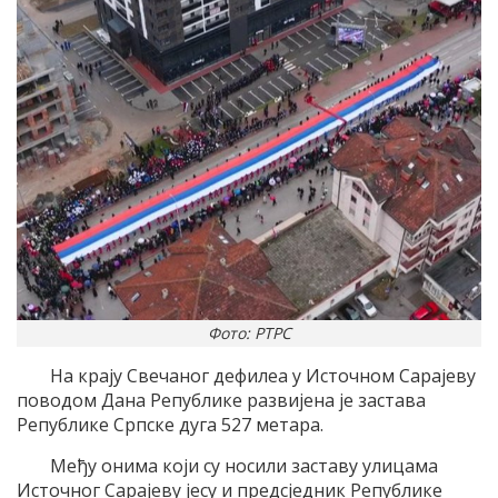
Фото: РТРС
На крају Свечаног дефилеа у Источном Сарајеву
поводом Дана Републике развијена је застава
Републике Српске дуга 527 метара.
Међу онима који су носили заставу улицама
Источног Сарајеву јесу и предсједник Републике