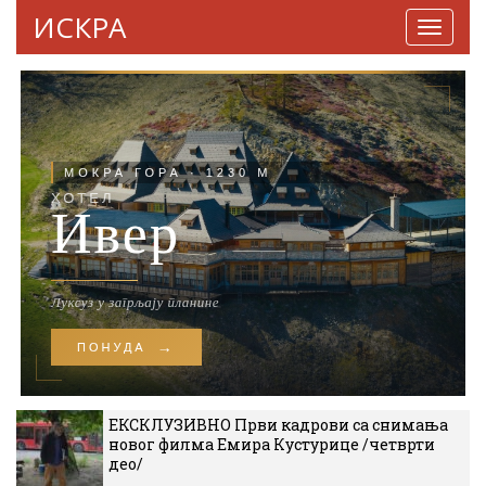
ИСКРА
Навига
ЕКСКЛУЗИВНО Први кадрови са снимања
новог филма Емира Кустурице /четврти
део/