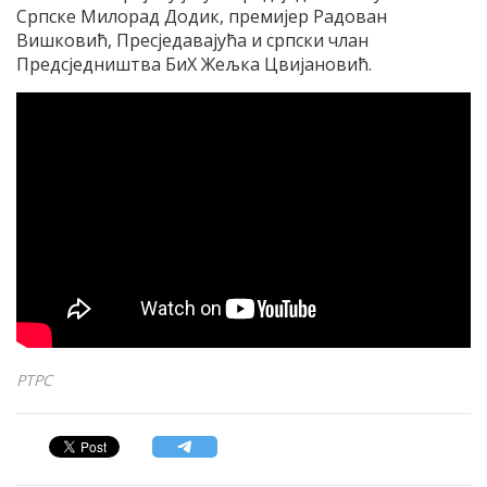
Српске Милорад Додик, премијер Радован
Вишковић, Пресједавајућа и српски члан
Предсједништва БиХ Жељка Цвијановић.
РТРС