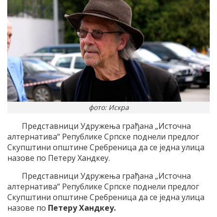
фото: Искра
Представници Удружења грађана „Источна
алтернатива“ Републике Српске поднели предлог
Скупштини општине Сребреница да се једна улица
назове по Петеру Хандкеу.
Представници Удружења грађана „Источна
алтернатива“ Републике Српске поднели предлог
Скупштини општине Сребреница да се једна улица
назове по
Петеру Хандкеу.