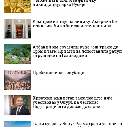
– може дати миг и за физичку
ликвидацију врха Русије
Компромис није на видику: Америка ће
тешко изаћи из блискоисточног вира
Албанци им срушили куће, још траже да
Срби плате: Приштина испоставила рачун
за рушење на Газиводама
Пребиловачке голубице
Хрватски министар зажалио што није
учествовао у Олуји, па честитао
Подгорици што долазе да славе
Тајни сусрет у Бечу? Разматрани услови за