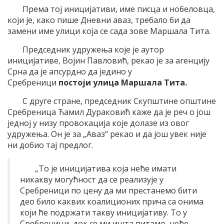
Према тој иницијативи, име писца и нобеловца,
који је, како пише Дневни аваз, требало би да
замени име улици која се сада зове Маршала Тита.
Председник удружења које је аутор
иницијативе, Војин Павловић, рекао је за агенцију
Срна да је апсурдно да једино у
Сребреници
постоји улица Маршала Тита.
С друге стране, председник Скупштине општине
Сребреница Ћамил Дураковић каже да је реч о још
једној у низу провокација које долазе из овог
удружења. Он је за „Аваз“ рекао и да још увек није
ни добио тај предлог.
„То је иницијатива која неће имати
никакву могућност да се реализује у
Сребреници по цену да ми престанемо бити
део било каквих коалиционих прича са онима
који ће подржати такву иницијативу. То у
Сребреници, док се ми ишта питамо, неће