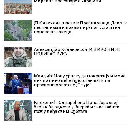
мировне преговоре о Украјини
(Не)научене лекције Пребиловаца: Док зло
неонацизма и повампиреног усташтва
поново не закуца
Александар Ходаковски: И НИКО НИЈЕ
ПОДИГАО РУКУ…
Мандић: Нову српску демократију и мене
лично нико неће представљати на
прослави хрватске „Олује“
Кнежевић: Однарођена Црна Гора свој
барјак ће однети у Загреб и тако забити
нож у леђа свим Србима