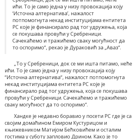
ићи. То је само једна у низу провокација коју
‘Источна алтернатива’, нажалост
потпомогнута некад институцијама ентитета
РС које је финансирало рад тог удружења, која
се покушава провући у Сребреници.
Сачекаћемо и тражићемо сваку могућност да
то оспоримо“, рекао је Дураковић за „Аваз“.
„То у Сребреници, док се ми ишта питамо, неће
ићи. То је само једна у низу провокација коју
“Источна алтернатива“, нажалост потпомогнута
некад институцијама ентитета РС које је
финансирало рад тог удружења, која се покушава
провући у Сребреници. Сачекаћемо и тражићемо
сваку могућност да то оспоримо“.
Хандке је недавно боравио у посети РС где је са
својим домаћином Емиром Кустурицом и
књижевником Матијом Бећковићем и осталим
гостима у суботу запловио Дрином. Како је то