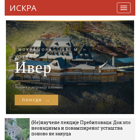
ИСКРА
Навига
(Не)научене лекције Пребиловаца: Док зло
неонацизма и повампиреног усташтва
поново не закуца