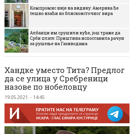
Компромис није на видику: Америка ће
тешко изаћи из блискоисточног вира
Албанци им срушили куће, још траже да
Срби плате: Приштина испоставила рачун
за рушење на Газиводама
Хандке уместо Тита? Предлог
да се улица у Сребреници
назове по нобеловцу
19.05.2021. - 14:45