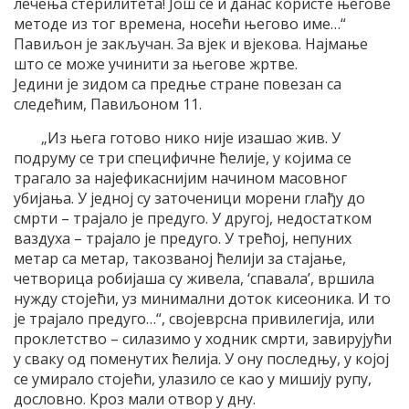
лечења стерилитета! Још се и данас користе његове
методе из тог времена, носећи његово име…“
Павиљон је закључан. За вјек и вјекова. Најмање
што се може учинити за његове жртве.
Једини је зидом са предње стране повезан са
следећим, Павиљоном 11.
„Из њега готово нико није изашао жив. У
подруму се три специфичне ћелије, у којима се
трагало за најефикаснијим начином масовног
убијања. У једној су заточеници морени глађу до
смрти – трајало је предуго. У другој, недостатком
ваздуха – трајало је предуго. У трећој, непуних
метар са метар, такозваној ћелији за стајање,
четворица робијаша су живела, ‘спавала’, вршила
нужду стојећи, уз минимални доток кисеоника. И то
је трајало предуго…“, својеврсна привилегија, или
проклетство – силазимо у ходник смрти, завирујући
у сваку од поменутих ћелија. У ону последњу, у којој
се умирало стојећи, улазило се као у мишију рупу,
дословно. Кроз мали отвор у дну.