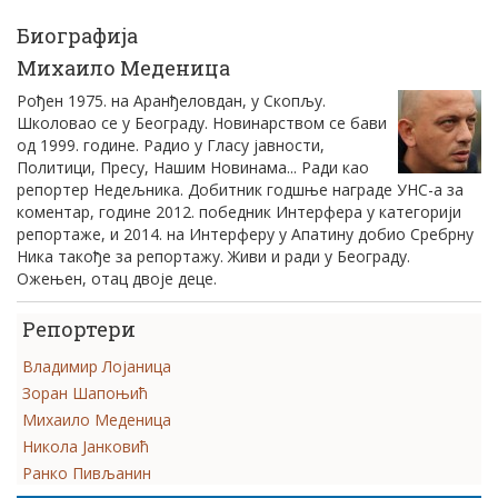
Биографија
Михаило Меденица
Рођен 1975. на Аранђеловдан, у Скопљу.
Школовао се у Београду. Новинарством се бави
од 1999. године. Радио у Гласу јавности,
Политици, Пресу, Нашим Новинама... Ради као
репортер Недељника. Добитник годшње награде УНС-а за
коментар, године 2012. победник Интерфера у категорији
репортаже, и 2014. на Интерферу у Апатину добио Сребрну
Ника такође за репортажу. Живи и ради у Београду.
Ожењен, отац двоје деце.
Репортери
Владимир Лојаница
Зоран Шапоњић
Михаило Меденица
Никола Јанковић
Ранко Пивљанин