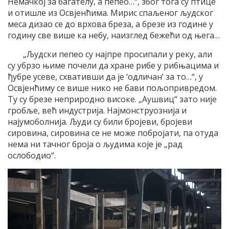
Немачкој за багателу, а пепео…“, због тога су птице
и отишле из Освјенћима. Мирис спаљеног људског
меса дизао се до врхова бреза, а брезе из године у
годину све више ка небу, наизглед бежећи од њега…
„Људски пепео су најпре просипали у реку, али
су убрзо њиме почели да хране рибе у рибњацима и
ђубре усеве, схвативши да је ‘одличан’ за то…“, у
Освјенћиму се више нико не бави пољопривредом.
Ту су брезе неприродно високе. „Аушвиц“ зато није
гробље, већ индустрија. Најмонструознија и
најумоболнија. Људи су били бројеви, бројеви
сировина, сировина се не може побројати, па отуда
нема ни тачног броја о људима које је „рад
ослободио“.