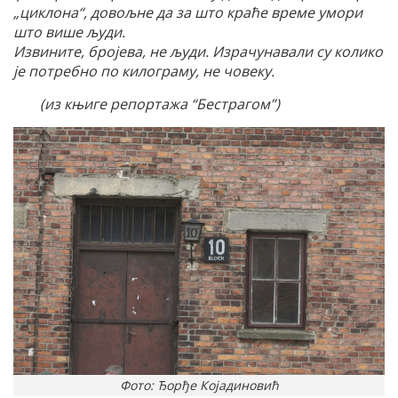
„циклона“, довољне да за што краће време умори
што више људи.
Извините, бројева, не људи. Израчунавали су колико
је потребно по килограму, не човеку.
(из књиге репортажа “Бестрагом”)
Фото: Ђорђе Којадиновић