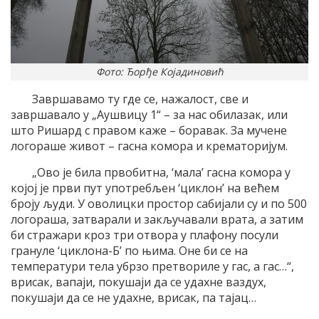
Фото: Ђорђе Којадиновић
Завршавамо ту где се, нажалост, све и
завршавало у „Аушвицу 1“ – за нас обилазак, или
што Ришард с правом каже – боравак. За мучене
логораше живот – гасна комора и крематоријум.
„Ово је била првобитна, ‘мала’ гасна комора у
којој је први пут употребљен ‘циклон’ на већем
броју људи. У оволицки простор сабијали су и по 500
логораша, затварали и закључавали врата, а затим
би стражари кроз три отвора у плафону посули
грануле ‘циклона-Б’ по њима. Оне би се на
температури тела убрзо претвориле у гас, а гас…“,
врисак, вапаји, покушаји да се удахне ваздух,
покушаји да се не удахне, врисак, па тајац…