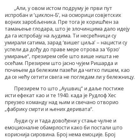
„Али, у овом истом подруму је први пут
испробан и ‘циклон-Б’, на осморици совјетских
војних заробљеника. Пре тога је коришћен за
тамањење глодара, што је злочинцима дало идеју
да га испробају на људима. Ти несрећници су
умирали сатима, зарад ‘вишег циља’ – нацисти су
успели да дођу до праве мере отрова за ‘брзо’
умирање“, презирем себе што више ништа не
осећам. Презирем што јасно чујем Ришарда и
почињем да бележим пазећи да читко пишем, као
да се нећу сетити свега не погледам ли у бележницу.
Презирем то што „Аушвиц“ и даље постиже
исти ефекат као и те 1940. када је Рудлоф Хес
преузео команду над њим и свечано отворио
„фабрику смрти и њених деривата“.
Људи су и тада довођени у стање чулне и
емоционалне обамрлости како би постали што
кориснија сировина. Број нема емоције. Број