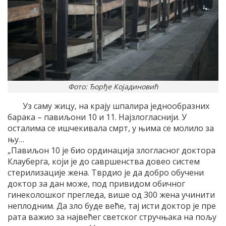
Фото: Ђорђе Којадиновић
Уз саму жицу, на крају шпалира једнообразних
барака – павиљони 10 и 11. Најзлогласнији. У
осталима се ишчекивала смрт, у њима се молило за
њу…
„Павиљон 10 је био ординација злогласног доктора
Клауберга, који је до савршенства довео систем
стерилизације жена. Тврдио је да добро обучени
доктор за дан може, под привидом обичног
гинеколошког прегледа, више од 300 жена учинити
неплодним. Да зло буде веће, тај исти доктор је пре
рата важио за највећег светског стручњака на пољу