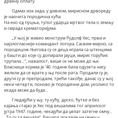
дрвену оплату.
Одмах иза зида, у дивном, мирисном дрвореду
је наочита породична кућа.
На ехо од пуцња, тупог ударца мртвог тела о земљу
и смрада крематоријума.
„У њој је живео монструм Рудолф Хес, први и
најзлогласнији командант логора. Сасвим мирно, са
породицом. Његова су се деца играла са штенцима
у башти до које су допирали јауци, мирис горућих
трупала….“, нажалост, више се не може до ње.
Власници којима је ’40. године била одузета нису
желели да се врате у њу после рата. Продали су је,
други су је препродали, трећи такође, данас су у њој
неки четврти, поново је породични дом, уколико то
икада може да буде…
Гледајући у њу, ту кућу, дрско, ћутке и без
кајања стајао је Хес под вешалима тог априлског
јутра 1947. године, чекајући да џелат затегне омчу…
„То су та вешала“, Ришард показује на сенку у