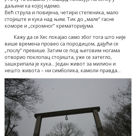
даљини ка којој идемо.
Већ струла и повијена, четири степеника, мало
стојиште и кука над њим. Тик до „мале“ гасне
коморе и „скромног“ крематоријума.
Кажу да се Хес покајао само због тога што није
више времена провео са породицом, дајући се
„послу“ превише. Затим се под његовим ногама
отворио поклопац стојишта, уже се затегло,
зашкрипала је кука… Један живот за милион и
нешто живота – ни симболика, камоли правда…