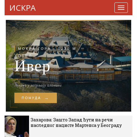
ИСКРА
Навига
Захарова: Зашто Запад ћути на речи
наследног нацисте Мартенса у Београду