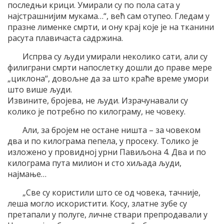
последњи крици. Умирали су по пола сата у
најстрашнијим мукама…“, већ сам отупео. Гледам у
празне лименке смрти, и ону крај које је на тканини
расута плавичаста садржина.
Испрва су људи умирали неколико сати, али су
филиграни смрти напослетку дошли до праве мере
„циклона“, довољне да за што краће време умори
што више људи.
Извините, бројева, не људи. Израчунавали су
колико је потребно по килограму, не човеку.
Али, за бројем не остане ништа – за човеком
два и по килограма пепела, у просеку. Толико је
изложено у провидној урни Павиљона 4. Два и по
килограма пута милион и сто хиљада људи,
најмање…
„Све су користили што се од човека, тачније,
леша могло искористити. Косу, златне зубе су
претапали у полуге, личне ствари препродавали у