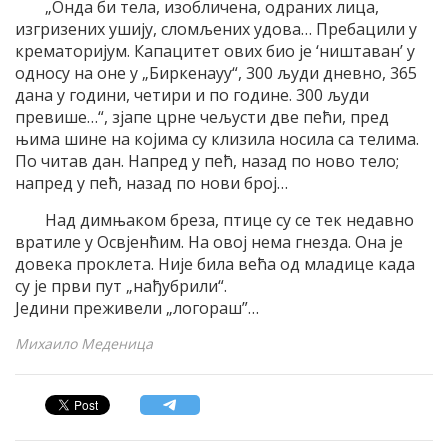
„Онда би тела, изобличена, одраних лица,
изгризених ушију, сломљених удова… Пребацили у
крематоријум. Капацитет ових био је ‘ништаван’ у
односу на оне у „Биркенауу“, 300 људи дневно, 365
дана у години, четири и по године. 300 људи
превише…“, зјапе црне чељусти две пећи, пред
њима шине на којима су клизила носила са телима.
По читав дан. Напред у пећ, назад по ново тело;
напред у пећ, назад по нови број…
Над димњаком бреза, птице су се тек недавно
вратиле у Освјенћим. На овој нема гнезда. Она је
довека проклета. Није била већа од младице када
су је први пут „нађубрили“.
Једини преживели „логораш”…
Михаило Меденица