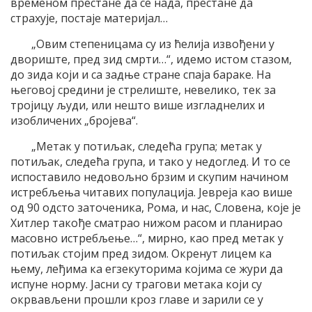
временом престане да се нада, престане да
страхује, постаје материјал…
„Овим степеницама су из ћелија извођени у
двориште, пред зид смрти…“, идемо истом стазом,
до зида који и са задње стране спаја бараке. На
његовој средини је стрелиште, невелико, тек за
тројицу људи, или нешто више изгладнелих и
изобличених „бројева“.
„Метак у потиљак, следећа група; метак у
потиљак, следећа група, и тако у недоглед. И то се
испоставило недовољно брзим и скупим начином
истребљења читавих популација. Јевреја као више
од 90 одсто заточеника, Рома, и нас, Словена, које је
Хитлер такође сматрао нижом расом и планирао
масовно истребљење…“, мирно, као пред метак у
потиљак стојим пред зидом. Окренут лицем ка
њему, леђима ка егзекуторима којима се жури да
испуне норму. Јасни су трагови метака који су
окрвављени прошли кроз главе и зарили се у