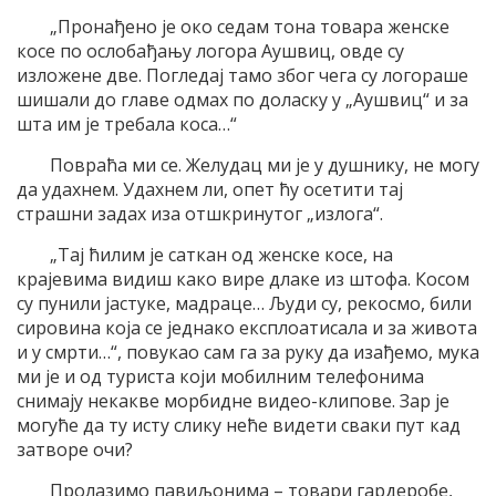
„Пронађено је око седам тона товара женске
косе по ослобађању логора Аушвиц, овде су
изложене две. Погледај тамо због чега су логораше
шишали до главе одмах по доласку у „Аушвиц“ и за
шта им је требала коса…“
Повраћа ми се. Желудац ми је у душнику, не могу
да удахнем. Удахнем ли, опет ћу осетити тај
страшни задах иза отшкринутог „излога“.
„Тај ћилим је саткан од женске косе, на
крајевима видиш како вире длаке из штофа. Косом
су пунили јастуке, мадраце… Људи су, рекосмо, били
сировина која се једнако експлоатисала и за живота
и у смрти…“, повукао сам га за руку да изађемо, мука
ми је и од туриста који мобилним телефонима
снимају некакве морбидне видео-клипове. Зар је
могуће да ту исту слику неће видети сваки пут кад
затворе очи?
Пролазимо павиљонима – товари гардеробе,