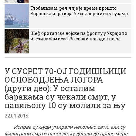
Глобализам, реч чије је време прошло:
Европска игра која ће се завршити у сузама
Шеф британске војске на фронту у Украјини
и језива замисао: За сваки погодак поен
У СУСРЕТ 70-ОЈ ГОДИШЊИЦИ
ОСЛОБОДЈЕЊА ЛОГОРА
(други део): У осталим
баракама су чекали смрт, у
павиљону 10 су молили за њу
22.01.2015.
Испрва су људи умирали неколико сати, али су
филиграни смрти напослетку дошли до праве мере