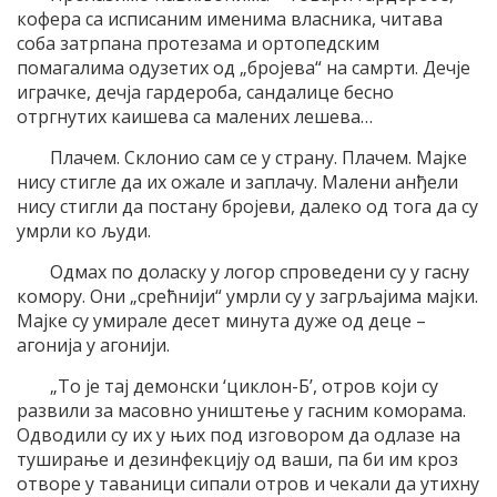
кофера са исписаним именима власника, читава
соба затрпана протезама и ортопедским
помагалима одузетих од „бројева“ на самрти. Дечје
играчке, дечја гардероба, сандалице бесно
отргнутих каишева са малених лешева…
Плачем. Склонио сам се у страну. Плачем. Мајке
нису стигле да их ожале и заплачу. Малени анђели
нису стигли да постану бројеви, далеко од тога да су
умрли ко људи.
Одмах по доласку у логор спроведени су у гасну
комору. Они „срећнији“ умрли су у загрљајима мајки.
Мајке су умирале десет минута дуже од деце –
агонија у агонији.
„То је тај демонски ‘циклон-Б’, отров који су
развили за масовно уништење у гасним коморама.
Одводили су их у њих под изговором да одлазе на
туширање и дезинфекцију од ваши, па би им кроз
отворе у таваници сипали отров и чекали да утихну