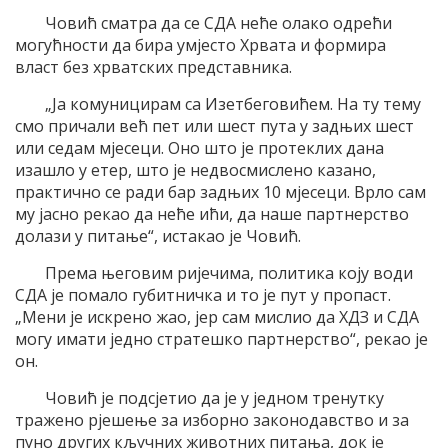
Човић сматра да се СДА неће олако одрећи
могућности да бира умјесто Хрвата и формира
власт без хрватских представника.
„Ја комуницирам са Изетбеговићем. На ту тему
смо причали већ пет или шест пута у задњих шест
или седам мјесеци. Оно што је протеклих дана
изашло у етер, што је недвосмислено казано,
практично се ради бар задњих 10 мјесеци. Врло сам
му јасно рекао да неће ићи, да наше партнерство
долази у питање“, истакао је Човић.
Према његовим ријечима, политика коју води
СДА је помало губитничка и то је пут у пропаст.
„Мени је искрено жао, јер сам мислио да ХДЗ и СДА
могу имати једно стратешко партнерство“, рекао је
он.
Човић је подсјетио да је у једном тренутку
тражено рјешење за изборно законодавство и за
пуно других кључних животних питања, док је