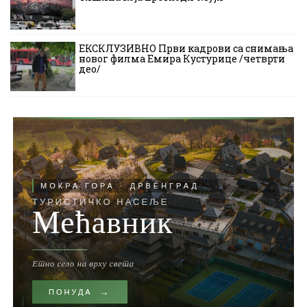
ЕКСКЛУЗИВНО Први кадрови са снимања
новог филма Емира Кустурице /четврти
део/