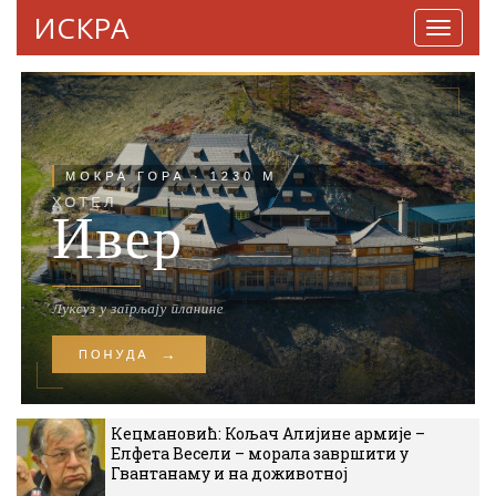
ИСКРА
Навига
Кецмановић: Кољач Алијине армије –
Елфета Весели – морала завршити у
Гвантанаму и на доживотној