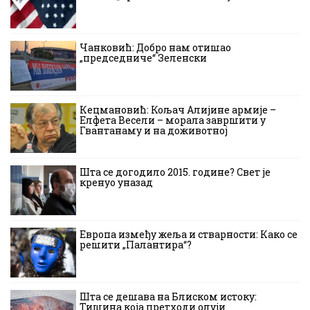
Чанковић: Добро нам отишао
„председниче“ Зеленски
Кецмановић: Кољач Алијине армије –
Елфета Весели – морала завршити у
Гвантанаму и на доживотној
Шта се догодило 2015. године? Свет је
кренуо уназад
Европа између жеља и стварности: Како се
решити „Палантира“?
Шта се дешава на Блиском истоку:
Тишина која претходи олуји