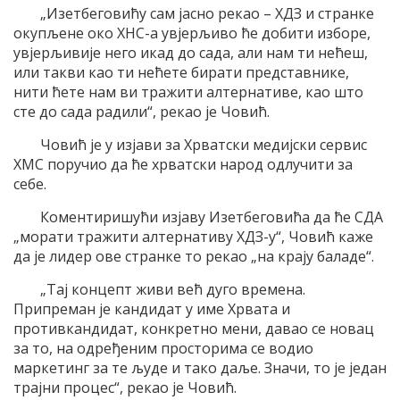
„Изетбеговићу сам јасно рекао – ХДЗ и странке
окупљене око ХНС-а увјерљиво ће добити изборе,
увјерљивије него икад до сада, али нам ти нећеш,
или такви као ти нећете бирати представнике,
нити ћете нам ви тражити алтернативе, као што
сте до сада радили“, рекао је Човић.
Човић је у изјави за Хрватски медијски сервис
ХМС поручио да ће хрватски народ одлучити за
себе.
Коментиришући изјаву Изетбеговића да ће СДА
„морати тражити алтернативу ХДЗ-у“, Човић каже
да је лидер ове странке то рекао „на крају баладе“.
„Тај концепт живи већ дуго времена.
Припреман је кандидат у име Хрвата и
противкандидат, конкретно мени, давао се новац
за то, на одређеним просторима се водио
маркетинг за те људе и тако даље. Значи, то је један
трајни процес“, рекао је Човић.