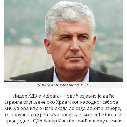
(Драган Човић) Фото: РТРС
Лидер ХДЗ-а и Драган Човић изјавио је да ће
странке окупљене око Хрватског народног сабора
ХНС увјерљивије него икада до сада добити изборе,
те поручио да Хрватима представнике неће бирати
предсједник СДА Бакир Изетбеговић и њему слични.