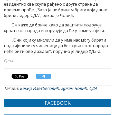
евидентно све скупа рађено с друге стране да
вријеме прође. „Зато ја не бринем бригу коју данас
брине лидер СДА“, рекао је Човић.
Он каже да брине како да заштити подручје
хрватског народа и поручује да ће у томе успјети.
„Они који су мислили да у име нас могу бирати
подцијенили су чињеницу да без хрватског народа
неће бити ове државе“, поручио је лидер ХДЗ-а.
Срна
Тагови:
Бакир Изетбеговић
,
Дрган Човић
,
СДА
FACEBOOK