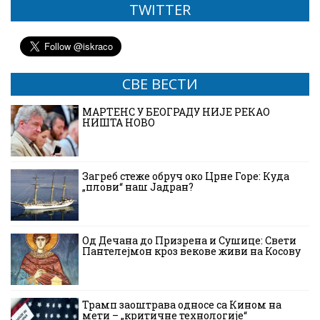
TWITTER
СВЕ ВЕСТИ
МАРТЕНС У БЕОГРАДУ НИЈЕ РЕКАО
НИШТА НОВО
Загреб стеже обруч око Црне Горе: Куда
„плови“ наш Јадран?
Од Дечана до Призрена и Сушице: Свети
Пантелејмон кроз векове живи на Косову
Трамп заоштрава односе са Кином на
мети – „критичне технологије“