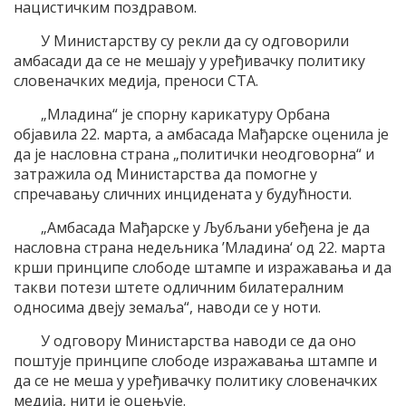
нацистичким поздравом.
У Министарству су рекли да су одговорили
амбасади да се не мешају у уређивачку политику
словеначких медија, преноси СТА.
„Младина“ је спорну карикатуру Орбана
објавила 22. марта, а амбасада Мађарске оценила је
да је насловна страна „политички неодговорна“ и
затражила од Министарства да помогне у
спречавању сличних инцидената у будућности.
„Амбасада Мађарске у Љубљани убеђена је да
насловна страна недељника ’Младина‘ од 22. марта
крши принципе слободе штампе и изражавања и да
такви потези штете одличним билатералним
односима двеју земаља“, наводи се у ноти.
У одговору Министарства наводи се да оно
поштује принципе слободе изражавања штампе и
да се не меша у уређивачку политику словеначких
медија, нити је оцењује.