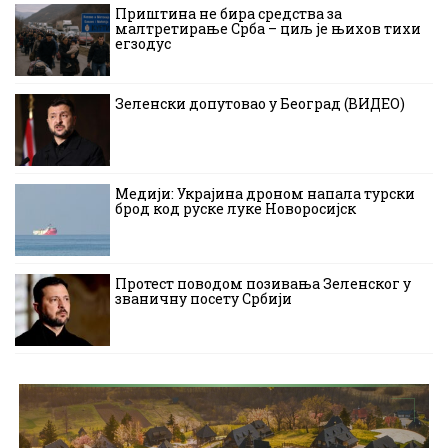
Приштина не бира средства за
малтретирање Срба – циљ је њихов тихи
егзодус
Зеленски допутовао у Београд (ВИДЕО)
Медији: Украјина дроном напала турски
брод код руске луке Новоросијск
Протест поводом позивања Зеленског у
званичну посету Србији