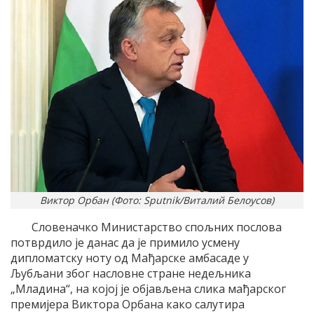
Виктор Орбан (Фото: Sputnik/Виталий Белоусов)
Словеначко Министарство спољних послова
потврдило је данас да је примило усмену
дипломатску ноту од Мађарске амбасаде у
Љубљани због насловне стране недељника
„Младина“, на којој је објављена слика мађарског
премијера Виктора Орбана како салутира