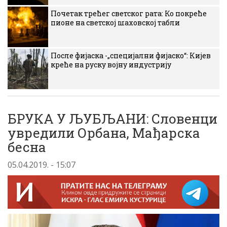
Почетак трећег светског рата: Ко покреће
пионе на светској шаховској табли
После фијаска -„специјални фијаско“: Кијев
креће на руску војну индустрију
БРУКА У ЉУБЉАНИ: Словенци
увредили Орбана, Мађарска
бесна
05.04.2019. - 15:07