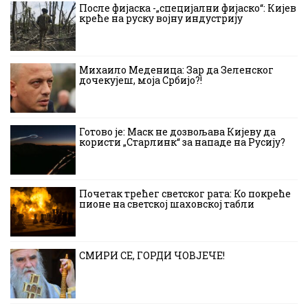
После фијаска -„специјални фијаско“: Кијев
креће на руску војну индустрију
Михаило Меденица: Зар да Зеленског
дочекујеш, моја Србијо?!
Готово је: Маск не дозвољава Кијеву да
користи „Старлинк“ за нападе на Русију?
Почетак трећег светског рата: Ко покреће
пионе на светској шаховској табли
СМИРИ СЕ, ГОРДИ ЧОВЈЕЧЕ!