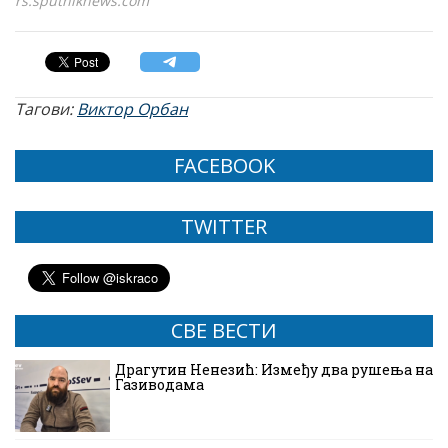
rs.sputniknews.com
Тагови:
Виктор Орбан
FACEBOOK
TWITTER
СВЕ ВЕСТИ
Драгутин Ненезић: Између два рушења на
Газиводама