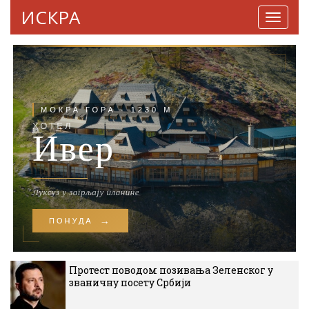
ИСКРА
Навига
Протест поводом позивања Зеленског у
званичну посету Србији