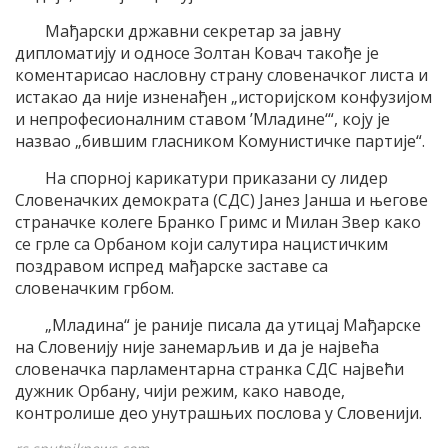
Мађарски државни секретар за јавну
дипломатију и односе Золтан Ковач такође је
коментарисао насловну страну словеначког листа и
истакао да није изненађен „историјском конфузијом
и непрофесионалним ставом ’Младине‘“, коју је
назвао „бившим гласником Комунистичке партије“.
На спорној карикатури приказани су лидер
Словеначких демократа (СДС) Јанез Јанша и његове
страначке колеге Бранко Гримс и Милан Звер како
се грле са Орбаном који салутира нацистичким
поздравом испред мађарске заставе са
словеначким грбом.
„Младина“ је раније писала да утицај Мађарске
на Словенију није занемарљив и да је највећа
словеначка парламентарна странка СДС највећи
дужник Орбану, чији режим, како наводе,
контролише део унутрашњих послова у Словенији.