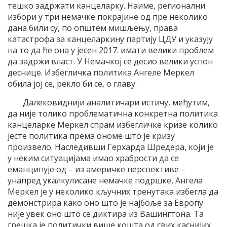
тешко задржати канцеларку. Наиме, регионални
избори у три немачке покрајине од пре неколико
дана били су, по општем мишљењу, права
катастрофа за канцеларкину партију ЦДУ и указују
на то да ће она у јесен 2017. имати велики проблем
да задржи власт. У Немачкој се десио велики успон
деснице. Избегличка политика Ангеле Меркел
обила јој се, рекло би се, о главу.
Далековиднији аналитичари истичу, међутим,
да није толико проблематична конкретна политика
канцеларке Меркел спрам избегличке кризе колико
јестe политика према ономе што је кризу
произвело. Наследивши Герхарда Шредера, који је
у неким ситуацијама имао храбрости да се
еманципује од – из америчке перспективе –
унапред укалкулисане немачке подршке, Ангела
Меркел је у неколико кључних тренутака избегла да
демонстрира како оно што је најбоље за Европу
није увек оно што се диктира из Вашингтона. Та
грешка је политички више кошта од свих каснијих