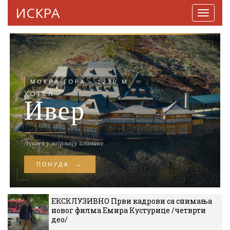
ИСКРА
Навига
ЕКСКЛУЗИВНО Први кадрови са снимања
новог филма Емира Кустурице /четврти
део/