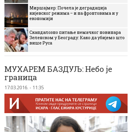
Миршајмер: Почела је деградација
кијевског режима – и на фронтовима и у
економији
Скандалозно питање немачког новинара
Зеленском у Београду: Како да убијемо што
више Руса
МУХАРЕМ БАЗДУЉ: Небо је
граница
17.03.2016. - 11:35