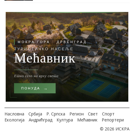
Насловна
Србија
Р. Српска
Регион
Свет
Спорт
Екологија
Андрићград
Култура
Мећавник
Репортери
© 2026 ИСКРА