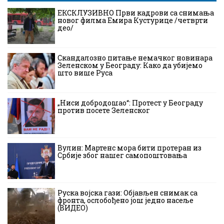
ЕКСКЛУЗИВНО Први кадрови са снимања
новог филма Емира Кустурице /четврти
део/
Скандалозно питање немачког новинара
Зеленском у Београду: Како да убијемо
што више Руса
„Ниси добродошао“: Протест у Београду
против посете Зеленског
Вулин: Мартенс мора бити протеран из
Србије због нашег самопоштовања
Руска војска гази: Објављен снимак са
фронта, ослобођено још једно насеље
(ВИДЕО)