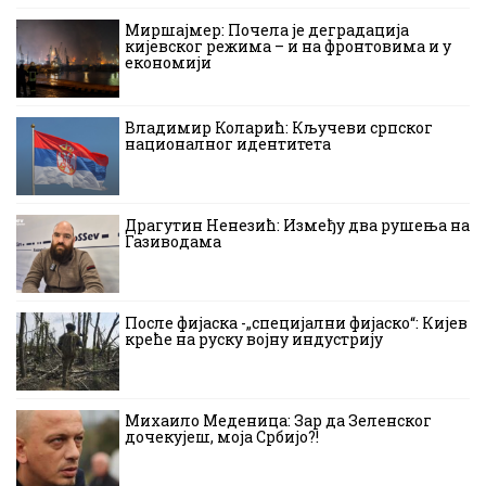
Миршајмер: Почела је деградација
кијевског режима – и на фронтовима и у
економији
Владимир Коларић: Кључеви српског
националног идентитета
Драгутин Ненезић: Између два рушења на
Газиводама
После фијаска -„специјални фијаско“: Кијев
креће на руску војну индустрију
Михаило Меденица: Зар да Зеленског
дочекујеш, моја Србијо?!