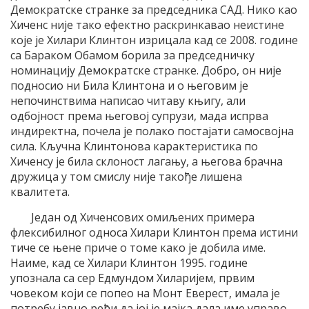
Демократске странке за председника САД. Нико као
Хиченс није тако ефектно раскринкавао неистине
које је Хилари Клинтон изрицала кад се 2008. године
са Бараком Обамом борила за председничку
номинацију Демократске странке. Добро, он није
подносио ни Била Клинтона и о његовим је
непочинствима написао читаву књигу, али
одбојност према његовој супрузи, мада испрва
индиректна, почела је полако постајати самосвојна
сила. Кључна Клинтонова карактеристика по
Хиченсу је била склоност лагању, а његова брачна
дружица у том смислу није такође лишена
квалитета.
Један од Хиченсових омиљених примера
флексибилног односа Хилари Клинтон према истини
тиче се њене приче о томе како је добила име.
Наиме, кад се Хилари Клинтон 1995. године
упознала са сер Едмундом Хиларијем, првим
човеком који се попео на Монт Еверест, имала је
потребу јавно рећи да јој је мајка дала име управо