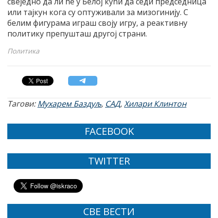
свеједно да ли ће у Белој кући да седи председница
или тајкун кога су оптуживали за мизогинију. С
белим фигурама играш своју игру, а реактивну
политику препушташ другој страни.
Политика
Тагови:
Мухарем Баздуљ
,
САД
,
Хилари Клинтон
FACEBOOK
TWITTER
СВЕ ВЕСТИ