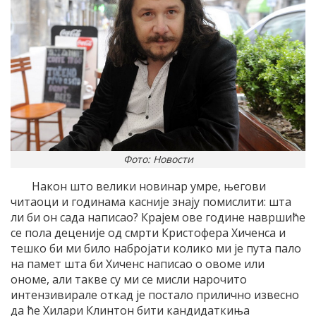
Фото: Новости
Након што велики новинар умре, његови
читаоци и годинама касније знају помислити: шта
ли би он сада написао? Крајем ове године навршиће
се пола деценије од смрти Кристофера Хиченса и
тешко би ми било набројати колико ми је пута пало
на памет шта би Хиченс написао о овоме или
ономе, али такве су ми се мисли нарочито
интензивирале откад је постало прилично извесно
да ће Хилари Клинтон бити кандидаткиња