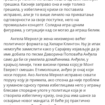
грешака. Касније заправо она и није толико
грешила, у избегличкој кризи се поставила
исправно, али је то више личило на прихватање
одговорности за своје поступке, него на
промишљен концепт. Солидна игра црним
фигурама, у ситуацији кад си могао да играш белим.
Ангела Меркел је жена неизмерно већег
политичког формата од Хилари Клинтон. Њу је ипак
немогуће замислити како у Сарајеву изјављује да је
име добила по песми Даворина Поповића Анђела
само да би се умилила домаћинима. Анђели, у
крајњој линији, теже висини према којој је Монт
Еверест смешан. Етимолошки, анђео је онај који
носи поруке. Ако Ангела Меркел исправно схвати
поруку коју је примила, ако спозна да није проблем
у хуманом односу према избеглицама него у игрању
блесаве споредне улоге у политици која је и
створила избегличку кризу, она још има шансе за
освајање новог мандата. И биће јој практично