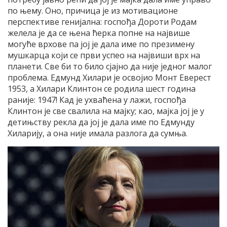
по њему. Оно, причица је из мотивационе
перспективе генијална: госпођа Дороти Родам
желела је да се њена ћерка попне на највише
могуће врхове па јој је дала име по презимену
мушкарца који се први успео на највиши врх на
планети. Све би то било сјајно да није једног малог
проблема. Едмунд Хилари је освојио Монт Еверест
1953, а Хилари Клинтон се родила шест година
раније: 1947! Кад је ухваћена у лажи, госпођа
Клинтон је све свалила на мајку; као, мајка јој је у
детињству рекла да јој је дала име по Едмунду
Хиларију, а она није имала разлога да сумња.