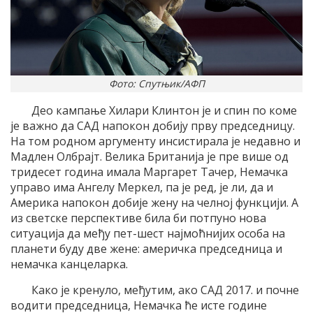
Фото: Спутњик/АФП
Део кампање Хилари Клинтон је и спин по коме
је важно да САД напокон добију прву председницу.
На том родном аргументу инсистирала је недавно и
Мадлен Олбрајт. Велика Британија је пре више од
тридесет година имала Маргарет Тачер, Немачка
управо има Ангелу Меркел, па је ред, је ли, да и
Америка напокон добије жену на челној функцији. А
из светске перспективе била би потпуно нова
ситуација да међу пет-шест најмоћнијих особа на
планети буду две жене: америчка председница и
немачка канцеларка.
Како је кренуло, међутим, ако САД 2017. и почне
водити председница, Немачка ће исте године