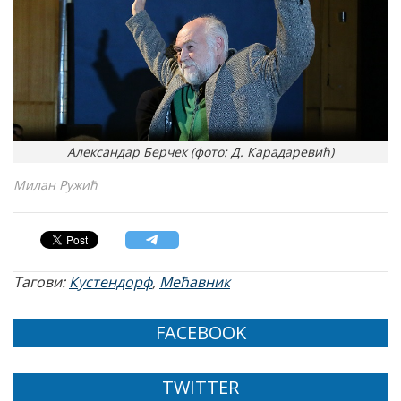
Александар Берчек (фото: Д. Карадаревић)
Милан Ружић
Тагови:
Кустендорф
,
Мећавник
FACEBOOK
TWITTER