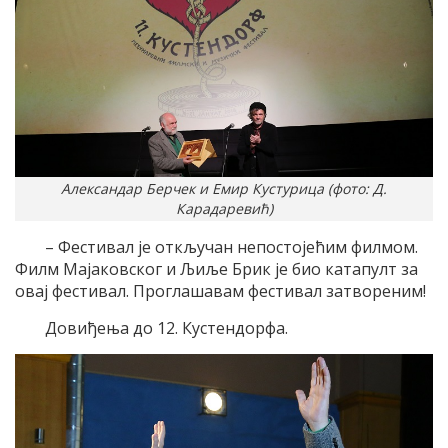
Александар Берчек и Емир Кустурица (фото: Д.
Карадаревић)
– Фестивал је откључан непостојећим филмом.
Филм Мајаковског и Љиље Брик је био катапулт за
овај фестивал. Проглашавам фестивал затвореним!
Довиђења до 12. Кустендорфа.