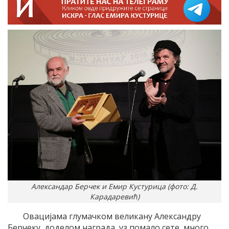
Александар Берчек и Емир Кустурица (фото: Д.
Карадаревић)
Овацијама глумачком великану Александру
Берчеку, доделом награда, уз помало сете, много