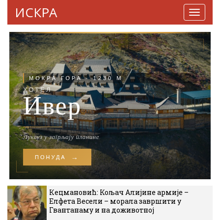
ИСКРА
Навига
Кецмановић: Кољач Алијине армије –
Елфета Весели – морала завршити у
Гвантанаму и на доживотној