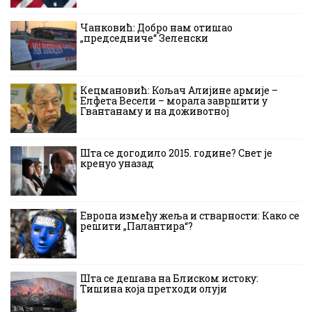
Чанковић: Добро нам отишао
„председниче“ Зеленски
Кецмановић: Кољач Алијине армије –
Елфета Весели – морала завршити у
Гвантанаму и на доживотној
Шта се догодило 2015. године? Свет је
кренуо уназад
Европа између жеља и стварности: Како се
решити „Палантира“?
Шта се дешава на Блиском истоку:
Тишина која претходи олуји