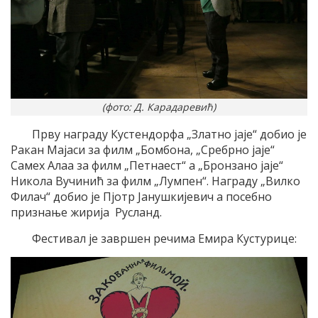
(фото: Д. Карадаревић)
Прву награду Кустендорфа „Златно јаје“ добио је
Ракан Мајаси за филм „Бомбона, „Сребрно јаје“
Самех Алаа за филм „Петнаест“ а „Бронзано јаје“
Никола Вучинић за филм „Лумпен“. Награду „Вилко
Филач“ добио је Пјотр Јанушкијевич а посебно
признање жирија Русланд.
Фестивал је завршен речима Емира Кустурице: