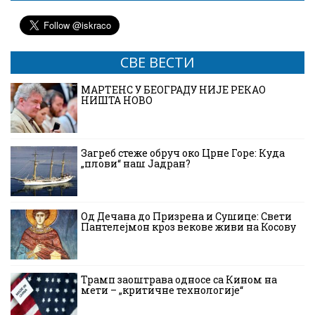
СВЕ ВЕСТИ
МАРТЕНС У БЕОГРАДУ НИЈЕ РЕКАО
НИШТА НОВО
Загреб стеже обруч око Црне Горе: Куда
„плови“ наш Јадран?
Од Дечана до Призрена и Сушице: Свети
Пантелејмон кроз векове живи на Косову
Трамп заоштрава односе са Кином на
мети – „критичне технологије“