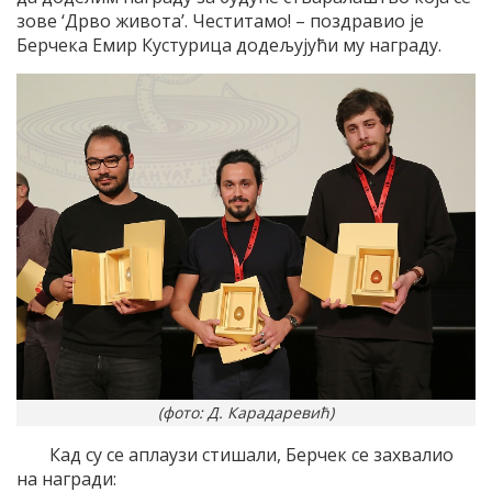
зове ‘Дрво живота’. Честитамо! – поздравио је
Берчека Емир Кустурица додељујући му награду.
(фото: Д. Карадаревић)
Кад су се аплаузи стишали, Берчек се захвалио
на награди: