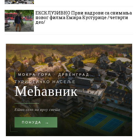
ЕКСКЛУЗИВНО Први кадрови са снимања
новог филма Емира Кустурице /четврти
део/