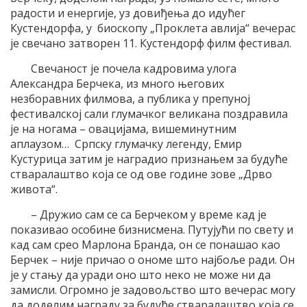
радости и енергије, уз довиђења до идућег
Кустендорфа, у биоскопу „Проклета авлија“ вечерас
је свечано затворен 11. Кустендорф филм фестивал.
Свечаност је почела кадровима улога
Александра Берчека, из много његових
незборавних филмова, а публика у препуној
фестивалској сали глумачког великана поздравила
је на ногама – овацијама, вишеминутним
аплаузом… Српску глумачку легенду, Емир
Кустурица затим је наградио признањем за будуће
стваралаштво која се од ове године зове „Дрво
живота“.
– Дружио сам се са Берчеком у време кад је
показивао особине бизнисмена. Путујући по свету и
кад сам срео Марлона Бранда, он се понашао као
Берчек – није причао о ономе што најбоље ради. Он
је у стању да уради оно што неко не може ни да
замисли. Огромно је задовољство што вечерас могу
да доделим награду за будуће стваралаштво која се