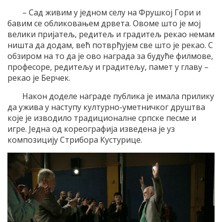
– Сад живим у једном селу на Фрушкој Гори и
бавим се обликовањем дрвета. Овоме што је мој
велики пријатељ, редитељ и градитељ рекао немам
ништа да додам, већ потврђујем све што је рекао. С
обзиром на то да је ово награда за будуће филмове,
професоре, редитељу и градитељу, памет у главу –
рекао је Берчек.
Након доделе награде публика је имала прилику
да ужива у наступу културно-уметничког друштва
које је изводило традиционалне српске песме и
игре. Једна од кореографија изведена је уз
композицију Стрибора Кустурице.