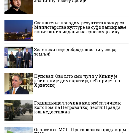
званичну посету Србији
Саопштење поводом резултата конкурса
Министарства културе за суфинансирање
капиталних издања на српском језику
Зеленски није добродошао ни у својој
земљи!
Пуповац: Ово што смо чули у Книну је
језиво, није демократија, већ пријетња
Хрватској
Годишњица злочина над избегличком
колоном на Петровачкој цести: Правда
још недостижна
Огласио се МОЛ: Преговори са продавцем