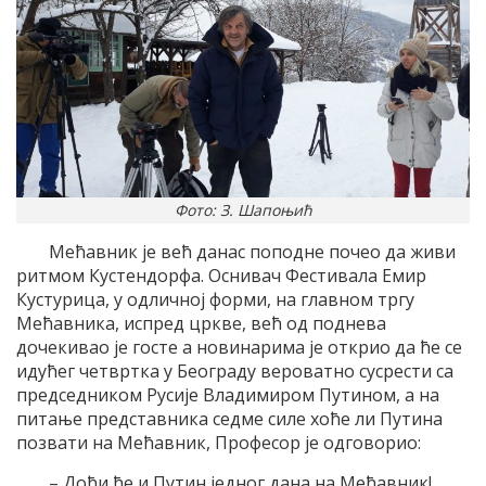
Фото: З. Шапоњић
Мећавник је већ данас поподне почео да живи
ритмом Кустендорфа. Оснивач Фестивала Емир
Кустурица, у одличној форми, на главном тргу
Мећавника, испред цркве, већ од поднева
дочекивао је госте а новинарима је открио да ће се
идућег четвртка у Београду вероватно сусрести са
председником Русије Владимиром Путином, а на
питање представника седме силе хоће ли Путина
позвати на Мећавник, Професор је одговорио:
– Доћи ће и Путин једног дана на Мећавник!