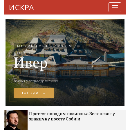
ИСКРА
Навига
Протест поводом позивања Зеленског у
званичну посету Србији