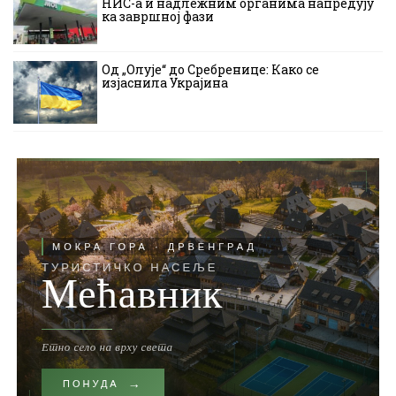
НИС-а и надлежним органима напредују
ка завршној фази
Од „Олује“ до Сребренице: Како се
изјаснила Украјина