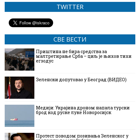
TWITTER
СВЕ ВЕСТИ
Приштина не бира средства за
малтретирање Срба – циљ је њихов тихи
егзодус
Зеленски допутовао у Београд (ВИДЕО)
Медији: Украјина дроном напала турски
брод код руске луке Новоросијск
Протест поводом позивања Зеленског у