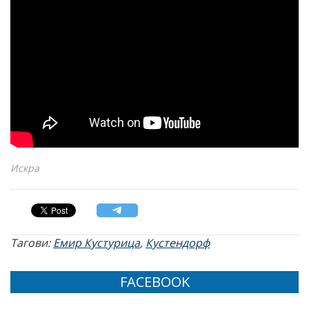
Искра
Тагови:
Емир Кустурица
,
Кустендорф
FACEBOOK