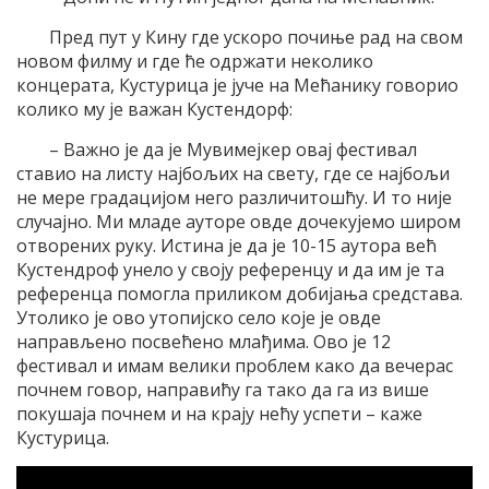
Пред пут у Кину где ускоро почиње рад на свом
новом филму и где ће одржати неколико
концерата, Кустурица је јуче на Мећанику говорио
колико му је важан Кустендорф:
– Важно је да је Мувимејкер овај фестивал
ставио на листу најбољих на свету, где се најбољи
не мере градацијом него различитошћу. И то није
случајно. Ми младе ауторе овде дочекујемо широм
отворених руку. Истина је да је 10-15 аутора већ
Кустендроф унело у своју референцу и да им је та
референца помогла приликом добијања средстава.
Утолико је ово утопијско село које је овде
направљено посвећено млађима. Ово је 12
фестивал и имам велики проблем како да вечерас
почнем говор, направићу га тако да га из више
покушаја почнем и на крају нећу успети – каже
Кустурица.