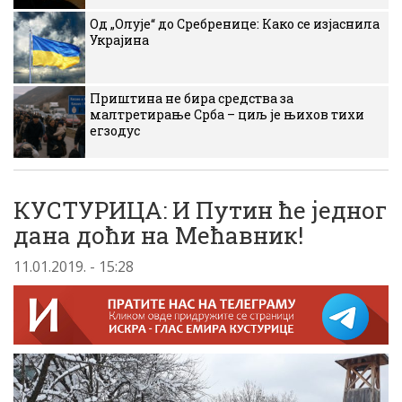
Од „Олује“ до Сребренице: Како се изјаснила
Украјина
Приштина не бира средства за
малтретирање Срба – циљ је њихов тихи
егзодус
КУСТУРИЦА: И Путин ће једног
дана доћи на Мећавник!
11.01.2019. - 15:28