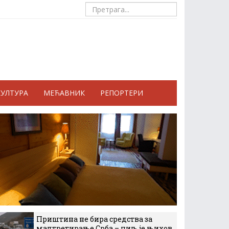
КУЛТУРА
МЕЋАВНИК
РЕПОРТЕРИ
Приштина не бира средства за
малтретирање Срба – циљ је њихов