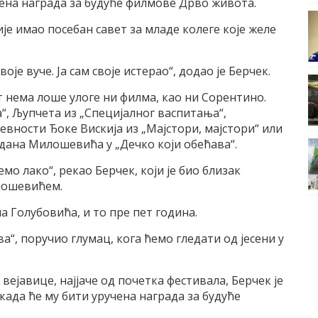
ена награда за будуће филмове Дрво живота.
је имао посебан савет за младе колеге које желе
оје вуче. Ја сам своје истерао“, додао је Берчек.
ст нема лоше улоге ни филма, као ни Сорентино.
“, Љупчета из „Специјалног васпитања“,
вности Ђоке Вискија из „Мајстори, мајстори“ или
дана Милошевића у „Дечко који обећава“.
мо лако“, рекао Берчек, који је био близак
лошевићем.
а Голубовића, и то пре пет година.
“, поручио глумац, кога ћемо гледати од јесени у
вејавице, најјаче од почетка фестивала, Берчек је
када ће му бити уручена награда за будуће