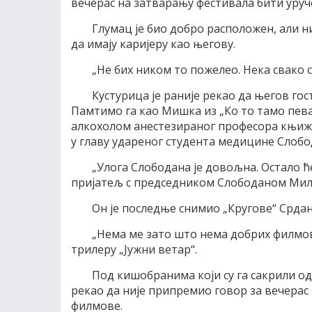
вечерас на затварању фестивала бити уруч
Глумац је био добро расположен, али ни
да имају каријеру као његову.
„Не бих ником то пожелео. Нека свако св
Кустурица је раније рекао да његов го
Памтимо га као Мишка из „Ко то тамо пева
алкохолом анестезираног професора књиже
у главу удареног студента медицине Слобо
„Улога Слободана је довољна. Остало ће
пријатељ с председником Слободаном Ми
Он је последње снимио „Кругове“ Срдан
„Нема ме зато што нема добрих филмова
трилеру „Јужни ветар“.
Под кишобранима који су га сакрили од 
рекао да није припремио говор за вечерас 
филмове.