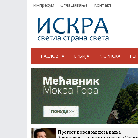
Импресум
Оглашавање
Контакт
НАСЛОВНА
СРБИЈА
Р. СРПСКА
РЕ
Протест поводом позивања
Зеленског у званичну посету Србиј