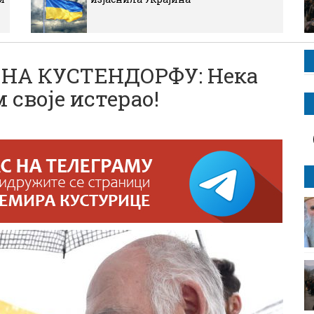
НА КУСТЕНДОРФУ: Нека
м своје истерао!