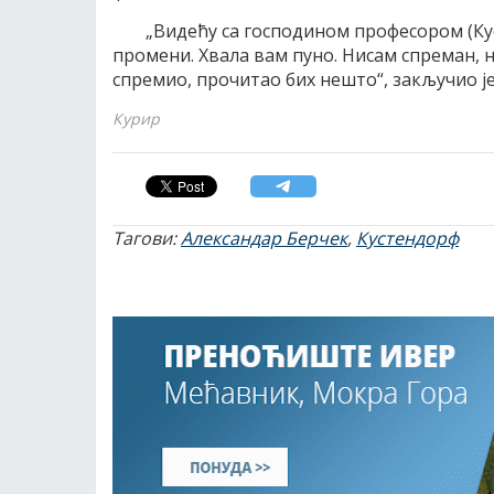
„Видећу са господином професором (Ку
промени. Хвала вам пуно. Нисам спреман, н
спремио, прочитао бих нешто“, закључио је
Курир
Тагови:
Александар Берчек
,
Кустендорф