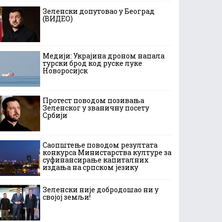
Зеленски допутовао у Београд
(ВИДЕО)
Медији: Украјина дроном напала
турски брод код руске луке
Новоросијск
Протест поводом позивања
Зеленског у званичну посету
Србији
Саопштење поводом резултата
конкурса Министарства културе за
суфинансирање капиталних
издања на српском језику
Зеленски није добродошао ни у
својој земљи!