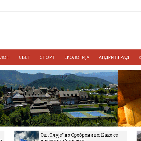
ГИОН
СВЕТ
СПОРТ
ЕКОЛОГИЈА
АНДРИЋГРАД
Од „Олује“ до Сребренице: Како се
и
изјаснила Украјина