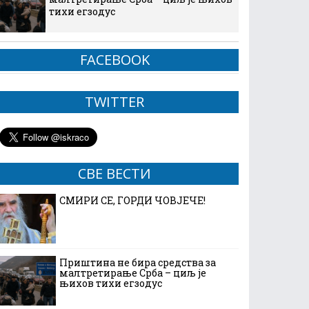
тихи егзодус
FACEBOOK
TWITTER
СВЕ ВЕСТИ
СМИРИ СЕ, ГОРДИ ЧОВЈЕЧЕ!
Приштина не бира средства за
малтретирање Срба – циљ је
њихов тихи егзодус