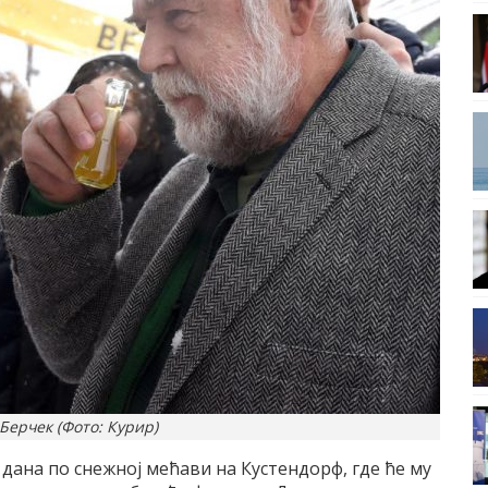
Берчек (Фото: Курир)
 дана по снежној мећави на Кустендорф, где ће му