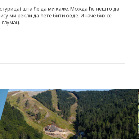
стурица) шта ће да ми каже. Можда ће нешто да
ису ми рекли да ћете бити овде. Иначе бих се
 глумац.