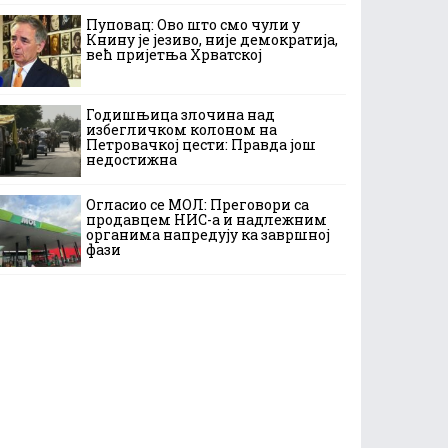
Пуповац: Ово што смо чули у
Книну је језиво, није демократија,
већ пријетња Хрватској
Годишњица злочина над
избегличком колоном на
Петровачкој цести: Правда још
недостижна
Огласио се МОЛ: Преговори са
продавцем НИС-а и надлежним
органима напредују ка завршној
фази