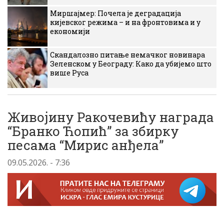
Миршајмер: Почела је деградација
кијевског режима – и на фронтовима и у
економији
Скандалозно питање немачког новинара
Зеленском у Београду: Како да убијемо што
више Руса
Живојину Ракочевићу награда
“Бранко Ћопић” за збирку
песама “Мирис анђела”
09.05.2026. - 7:36