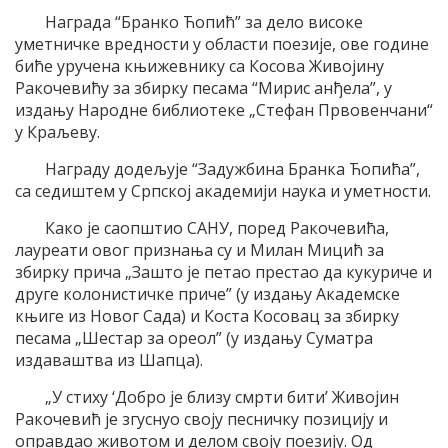
Награда “Бранко Ћопић” за дело високе
уметничке вредности у области поезије, ове године
биће уручена књижевнику са Косова Живојину
Ракочевићу за збирку песама “Мирис анђела”, у
издању Народне библиотеке „Стефан Првовенчани“
у Краљеву.
Награду додељује “Задужбина Бранка Ћопића”,
са седиштем у Српској академији наука и уметности.
Како је саопштио САНУ, поред Ракочевића,
лауреати овог признања су и Милан Мицић за
збирку прича „Зашто је петао престао да кукуриче и
друге колонистичке приче” (у издању Академске
књиге из Новог Сада) и Коста Косовац за збирку
песама „Шестар за ореол” (у издању Суматра
издаваштва из Шапца).
„У стиху ‘Добро је близу смрти бити’ Живојин
Ракочевић је згуснуо своју песничку позицију и
оправдао животом и делом своју поезију. Од