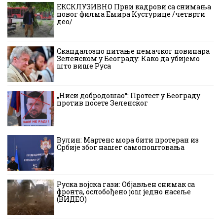
ЕКСКЛУЗИВНО Први кадрови са снимања
новог филма Емира Кустурице /четврти
део/
Скандалозно питање немачког новинара
Зеленском у Београду: Како да убијемо
што више Руса
„Ниси добродошао“: Протест у Београду
против посете Зеленског
Вулин: Мартенс мора бити протеран из
Србије због нашег самопоштовања
Руска војска гази: Објављен снимак са
фронта, ослобођено још једно насеље
(ВИДЕО)