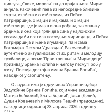
циклуса „Слике, мириси“ па до краја књиге Мирис
анђела, Ракочевић пева из непосредне близине
смрти, из збега и о избеглима, из Пећке
патријаршије, о мајци и мајкама, и о мајци
избеглици, где је мајка и она рођена, закопана у
брдима, и она која грли два сина у најлонским
кесама да би осетила последњи мирис деце, и Пећка
патријаршија и њена игуманија, па и сама
Богомајка. Песмом ‘Драгодан’, Ракочевић је
аутентично актуализовао стих, ритам и мелодију
тужбалице, а песме ‘Прве трешње’ и ‘Мирис деце’
призивају Бранка Ћопића и његову песму ‘Гроб у
житу’. Поезија достојна имена Бранка Ћопића“,
наводи се у саопштењу.
О лауреатима је одлучивао Управни одбор
Задужбине Бранка Ћопића, који чине академици
Матија Бећковић, Злата Бојовић, Јован Делић,
Душан Ковачевић и Милосав Тешић (председник),
на седници одржаној 28. априла 2026. године у