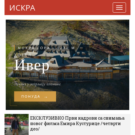
ИСКРА
Навига
ЕКСКЛУЗИВНО Први кадрови са снимања
новог филма Емира Кустурице /четврти
део/