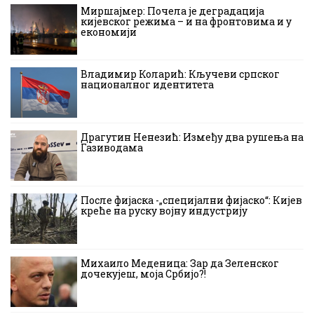
Миршајмер: Почела је деградација
кијевског режима – и на фронтовима и у
економији
Владимир Коларић: Кључеви српског
националног идентитета
Драгутин Ненезић: Између два рушења на
Газиводама
После фијаска -„специјални фијаско“: Кијев
креће на руску војну индустрију
Михаило Меденица: Зар да Зеленског
дочекујеш, моја Србијо?!