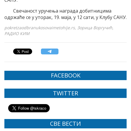
САНУ.
Свечаност уручења награда добитницима
одржаће се у уторак, 19. маја, у 12 сати, у Клубу САНУ.
pokretzaodbranukosovaimetohije.rs, Зорица Воргучић,
РАДИО КИМ
FACEBOOK
TWITTER
СВЕ ВЕСТИ