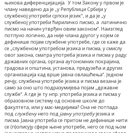
њихова диференцијација. У том Закону у првом је
члану наведено да је „у Републици Србији у
службеној употреби српски језик“, и да је „у
службеној употреби ћириличко писмо, а латинично
писмо на начин утврђен овим законом“. Наизглед
потпуно логично, да није члана другог у којем се
дефинише појам службене употребе, где се каже да
се „службеном употребом језика и писма, у смислу
овог закона, сматра употреба језика и писма у раду:
државних органа, органа аутономних покрајина,
градова и општина, установа, предузећа и других
организација кад врше јавна овлашћења“. Једном
речју, службена употребе језика и писма везана је
само за оно што подразумијева појам „државне
службе“. А где је ту нпр. употреба језика и писма у
образовном систему од основне школе до
факултета, или у мас-медијима? Она не потпада
под
службену
него под
јавну употребу
језика и
писма. Јавна употреба се притом не дефинише нити
се (п)описују сфере њене употребе, него се под њом