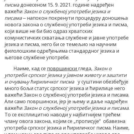
писма
донесеном 15. 9. 2021. године надређен
важећи
Закон о службеној употреби језика и
писама
‒ напокон покренути процедуру доношења
новога закона о службеној употреби језика и писма,
који више не би био одраз хрватских
комунистичких схватања службене и јавне употребе
језика и писма, него би се темељио на научним
филолошким одређењима стандардног језика и
његове службене употребе.
Наиме, кад се
површински
гледа,
Закон
о
употреби српског језика у јавном животу и заштити
и очувању ћириличког писма
у суштини обезбеђује
много бољи статус српског језика и ћирилице него
важећи Закон о службеној употреби језика и писама.
Али само површински, јер је њему и даље надређен
важећи
Закон о службеној употреби језика и писама
.
То се експлицитно наводи у најбитнијем трећем
члану овога закона, којим се „прописује“ обавезна
употреба српског језика и ћириличког писма. Наиме,