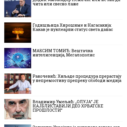
чита или свесно лаже
Годишњица Хирошиме и Нагасакија:
Какав је нуклеарни статус света данас
МАКСИМ ТОМИЋ: Вештачка
интелигенција, Мегалополис
Ракочевић: Хиљаде процедура прерастају
у непремостиву препреку слободи медија
Владимир Умељић: „ОЛУЈА“ ЈЕ
НАЈБЛИСТАВИЈИ ДЕО ХРВАТСКЕ
ПРОШЛОСТИ“