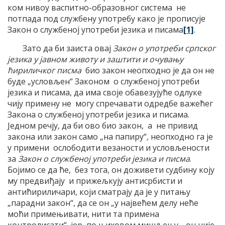
ком нивоу васпитно-образовног система не
потпада под службену употребу како је прописује
Закон о службеној употреби језика и писама
[1]
.
Зато да би заиста овај
Закон о употреби српског
језика у јавном животу и заштити и очувању
ћириличког писма
био закон неопходно је да он не
буде „условљен“ Законом о службеној употреби
језика и писама, да има своје обавезујуће одлуке
чију примену не могу спречавати одредбе важећег
Закона о службеној употреби језика и писама.
Једном речју, да би ово био закон, а не привид
закона или закон само „на папиру“
,
неопходно га је
у примени ослободити везаности и условљености
за
Закон о службеној употреби језика и писма
.
Бојимо се да ће, без тога, он доживети судбину коју
му предвиђају и прижељкују антисрбисти и
антићириличари, који сматрају да је у питању
„парадни закон“, да се он „у највећем делу неће
моћи примењивати, нити та примена