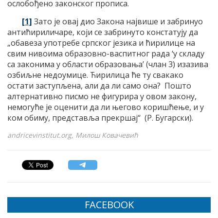
ослобођено законског прописа.
[1]
Зато је овај дио Закона највише и забринуо
антићириличаре, који се забринуто констатују да
„обавеза употребе српског језика и ћирилице на
свим нивоима образовно-васпитног рада ‘у складу
са законима у области образовања’ (члан 3) изазива
озбиљне недоумице. Ћирилица ће ту свакако
остати заступљена, али да ли само она? Пошто
алтернативно писмо не фигурира у овом закону,
немогуће је оценити да ли његово коришћење, и у
ком обиму, представља прекршај“ (Р. Бугарски).
andricevinstitut.org, Милош Ковачевић
FACEBOOK