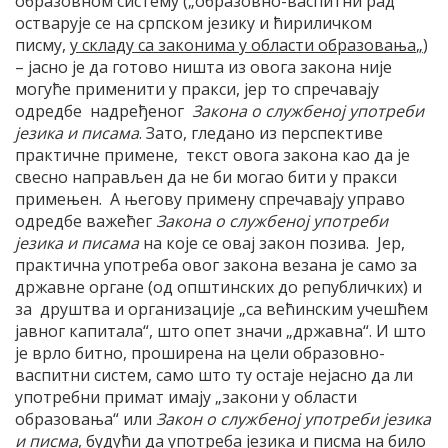
образовном систему („образовно-васпитни рад
остварује се на српском језику и ћириличком
писму,
у складу са законима у области образовања
„
)
– јасно је да готово ништа из овога закона није
могуће применити у пракси, јер то спречавају
одредбе надређеног
Закона о службеној употреби
језика и писама
. Зато, гледано из перспективе
практичне примене, текст овога закона као да је
свесно направљен да не би могао бити у пракси
примењен. А његову примену спречавају управо
одредбе важећег
Закона о службеној употреби
језика и писама
на које се овај закон позива. Јер,
практична употреба овог закона везана је само за
државне органе (од општинских до републичких) и
за друштва и организације „са већинским учешћем
јавног капитала“, што опет значи „државна“. И што
је врло битно, проширена на цели образовно-
васпитни систем, само што ту остаје нејасно да ли
употребни примат имају „закони у области
образовања“ или
Закон о службеној употреби језика
и писма
, будући да употреба језика и писма на било