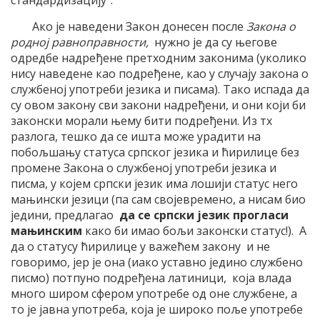
стандардизацију“.
Ако је наведени Закон донесен после
Закона о
родној равноправности,
нужно је да су његове
одредбе надређене претходним законима (уколико
нису наведене као подређене, као у случају закона о
службеној употреби језика и писама). Тако испада да
су овом закону сви закони надређени, и они који би
законски морали њему бити подређени. Из тх
разлога, тешко да се ишта може урадити на
побољшању статуса српског језика и ћирилице без
промене Закона о службеној употреби језика и
писма, у којем српски језик има лошији статус него
мањински језици (па сам својевремено, а нисам био
једини, предлагао
да се српски језик прогласи
мањинским
како би имао бољи законски статус!). А
да о статусу ћирилице у важећем закону и не
говоримо, јер је она (иако уставно једино службено
писмо) потпуно подређена латиници, која влада
много широм сфером употребе од оне службене, а
то је јавна употреба, која је широко поље употребе