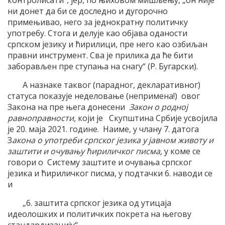
контролисати“, јер, по њиховом мишљењу, „он није
ни донет да би се доследно и дугорочно
примењивао, него за једнократну политичку
употребу. Стога и делује као објава оданости
српском језику и ћирилици, пре него као озбиљан
правни инструмент. Сва је прилика да ће бити
заборављен пре ступања на снагу“ (Р. Бугарски).
А назнаке таквог (парадног, декларативног)
статуса показује неделовање (непримена!) овог
Закона на пре њега донесени
Закон о родној
равноправности,
који је
Скупштина Србије усвојила
је 20. маја 2021. године. Наиме, у члану 7. датога
З
акона о употреби српског језика у јавном животу и
заштити и очувању ћириличког писма,
у коме се
говори о Систему заштите и очувања српског
језика и ћириличког писма, у подтачки 6. наводи се
и
„6. заштита српског језика од утицаја
идеолошких и политичких покрета на његову