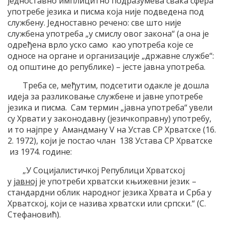
једноставно имплицитно подразумева свака сфера
употребе језика и писма која није подведена под
службену. Једноставно речено: све што није
службена употреба „у смислу овог закона“ (а она је
одређена врло уско само као употреба које се
односе на органе и организације „државне службе“:
од општине до републике) – јесте јавна употреба.
Треба се, међутим, подсетити одакле је дошла
идеја за разликовање службене и јавне употребе
језика и писма. Сам термин „јавна употреба“ увели
су Хрвати у законодавну (језичкоправну) употребу,
и то најпре у Амандману V на Устав СР Хрватске (16.
2. 1972), који је постао члан 138 Устава СР Хрватске
из 1974. године:
„У Социјалистичкој Републици Хрватској
у
јавној
је употреби хрватски књижевни језик –
стандардни облик народног језика Хрвата и Срба у
Хрватској, који се назива хрватски или српски.“ (С.
Стефановић).