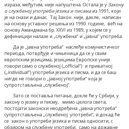
израза, међутим, није напуштена. Остала је у
Закону
о службеној употреби језика и писама
из 1991, који
је на снази и данас. Тај Закон није, дакле, написан
на основу уставног решења из 1990. године, већ на
основу Амандмана бр. XXVI из 1989, у којем се у
дефиницији налазе и „службена“ и „јавна“ употреба.
Да је „јавна употреба“ наслеђе комунистичког
периода, потврђује и чињеница да се у свим
европским језицима, језицима Европске уније
говори само о службеној („official“) и приватној
(„individual“) употреби језика и писма, и да се баш
нигде не говори о „јавној употреби“ која је
супротстављена „службеној“.
Зато се поставља питање, докле ће у Србији, у
закону о језику и писму, мимо целога света,
постојати законски неодређена „јавна употреба“
супротстављена „службеној употреби“, и докад ће
се закон о употреби језика и писма односити, с
обзиром на службену употреби, само на државне