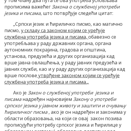
у том члану два пута се ова употреба условљава
прописима важећег
Закона о службеној употреби
језика и писама
, што потврђује следећи цитат:
„Српски језик и ћириличко писмо, као матично
писмо,
у складу са законом којим се уређује
службена употреба језика и писама,
обавезно се
употребљава у раду државних органа, органа
аутономних покрајина, градова и општина,
установа, предузећа и других организација кад
врше јавна овлашћења, у раду јавних предузећа и
јавних служби, као и у раду других организација кад
врше послове
утврђене законом којим се уређује
службена употреба језика и писама.
„
Ако је
Закон о службеној употреби језика и
писама
надређен најновијем
Закону о употреби
српског језика у јавном животу и заштити и очувању
ћириличког писма
, ако је он надређен и законима у
области образовања, на који се овај закон позива
прописујући употребу српског језика и ћирилице у