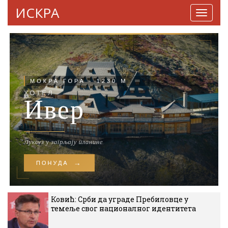
ИСКРА
Навига
Ковић: Срби да уграде Пребиловце у
темеље свог националног идентитета