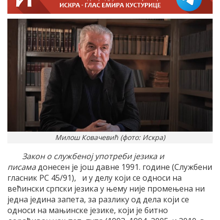
Милош Ковачевић (фото: Искра)
Закон о службеној употреби језика и
писама
донесен је још давне 1991. године (Службени
гласник РС 45/91), и у делу који се односи на
већински српски језика у њему није промењена ни
једна једина запета, за разлику од дела који се
односи на мањинске језике, који је битно