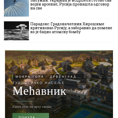
Залужни: Украјина је исцрпела готово сав
војни арсенал, Русија пронашла одговор
на све
Парадокс: Градоначелник Хирошиме
критиковао Русију, а заборавио да помене
ко је бацио атомску бомбу