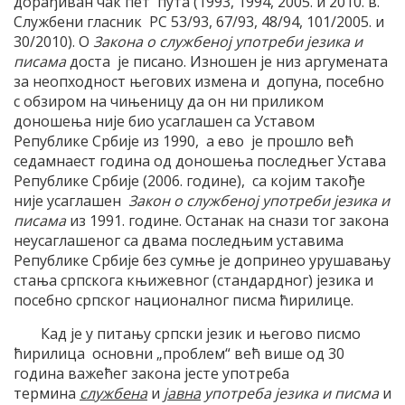
дорађиван чак пет пута (1993, 1994, 2005. и 2010. в.
Службени гласник РС 53/93, 67/93, 48/94, 101/2005. и
30/2010). О
Закона о службеној употреби језика и
писама
доста је писано. Изношен је низ аргумената
за неопходност његових измена и допуна, посебно
с обзиром на чињеницу да он ни приликом
доношења није био усаглашен са Уставом
Републике Србије из 1990, а ево је прошло већ
седамнаест година од доношења последњег Устава
Републике Србије (2006. године), са којим такође
није усаглашен
Закон о службеној употреби језика и
писама
из 1991. године. Останак на снази тог закона
неусаглашеног са двама последњим уставима
Републике Србије без сумње је допринео урушавању
стања српскога књижевног (стандардног) језика и
посебно српског националног писма ћирилице.
Кад је у питању српски језик и његово писмо
ћирилица основни „проблем“ већ више од 30
година важећег закона јесте употреба
термина
службена
и
јавна
употреба језика и писма
и