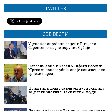
TWITTER
СВЕ ВЕСТИ
Уцене као опробани рецепт: Шта је то
Соренсен стварно поручио Србији
Петронијевић и Каран о Елфети Весели:
Жртва се поново убија, ово је понижење за
српски народ
Приштина подигла још једну оптужницу
за „ратни злочин“: На списку 20 људи
Додик: Амбасадор Немачке или не зна да