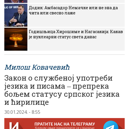
Додик: Амбасадор Немачке или не зна да
чита или свесно лаже
Годишњица Хирошиме и Нагасакија: Какав
је нуклеарни статус света данас
Милош Ковачевић
Закон о службеној употреби
језика и писама ‒ препрека
бољем статусу српског језика
и ћирилице
30.01.2024. - 8:55