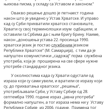
њихова писма, у складу са Уставом и законом.“
Овакво решење дошло је петнаест година
након што је уведено у Устав Хрватске. И управо
кад су Срби прихватили хрватско становиште,
Хрвати су свој терминолошки изум одбацили, и
оставили га Србима да с њим бригу брину. Наиме,
након „доношења устава 22. просинца 1990.
хрватски језик је постао
службеним
језиком
Републике Хрватске“ (М. Самарџија), с тим да је
напуштен комунистички „садржај“ појма службена
употреба, која је проширена на све сфере нужне
употребе стандардног језика.
У околностима када су Хрвати одустали од
израза који су сами увели, и вратили се изразу који
су, до прихватања хрватског „решења“,
употребљавали Срби, у Уставу Србије од 28.
септембра 1990. године израз „јавна употреба“
формално напуштен, а тог израза нема ни у Уставу
Републике Србије из 2006. године. Примена тог