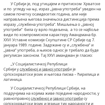
У Србији је, под утицајем и притиском Хрватске
и по угледу на њу, израз „јавна употреба“ уведен на
самом почетку осамдесетих година, али није
направљена његова значењска дистинкција према
изразу „службена употреба“. Мишљења о „јавној
употреби“ била су врло подељена, а то се најбоље
види по компромисном карактеру Амандмана бр.
XXVI Уставне комисијe Скупштине СР Србије од 7.
јануара 1989. године. Задржане су и „службена“ и
„јавна“ употреба, а њихов однос је требало да буде
регулисан законом. Тај XXVI амандман је гласио:
„У Социјалистичкој Републици
Србији
у
службеној и јавној употреб
и је
српскохрватски језик и његова писма – ћирилица и
латиница.
У Социјалистичкој Републици Србији, на
подручјима на којима живе поједине народности, у
равноправној
службеној и
јавној употреби
су
српскохрватски језик и језици тих народности и