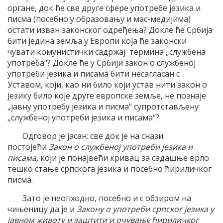
органе, док ће све друге сфере употребе језика и
писма (посебно у образовању и мас-медијима)
остати изван законског одређења? Докле ће Србија
бити једина земља у Европи која ће законски
чувати комунистички садржај термина „службена
употреба“? Докле ће у Србији закон о службеној
употреби језика и писама бити несагласан с
Уставом, који, као ни било који устав нити закон о
језику било које друге европске земље, не познаје
„јавну употребу језика и писма“ супротстављену
„службеној употреби језика и писама“?
Одговор је јасан: све док је на снази
постојећи
Закон о службеној употреби језика и
писама,
који је понајвећи кривац за садашње врло
тешко стање српскога језика и посебно ћириличког
писма.
Зато је неопходно, посебно и с обзиром на
чињеницу да је и
Закону о употреби српског језика у
јавном животу и заштити и очувању ћириличког