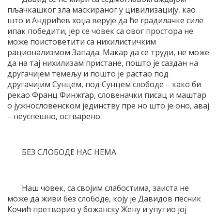
пљачкашког зла маскираног у цивилизацију, као
што и Андрићев хоџа верује да ће градилачке силе
ипак победити, јер се човек са овог простора не
може поистоветити са нихилистичким
рационализмом Запада. Макар да се труди, не може
да на тај нихилизам пристане, пошто је саздан на
другачијем темељу и пошто је растао под
другачијим Сунцем, под Сунцем слободе – како би
рекао Франц Финжгар, словеначки писац и маштар
о јужнословенском јединству пре но што је оно, авај
– неуспешно, остварено.
БЕЗ СЛОБОДЕ НАС НЕМА
Наш човек, са својим слабостима, заиста не
може да живи без слободе, коју је Давидов песник
Кочић претворио у божанску Жену и упутио јој