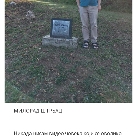
МИЛОРАД ШТРБАЦ
Никада нисам видео човека који се оволико