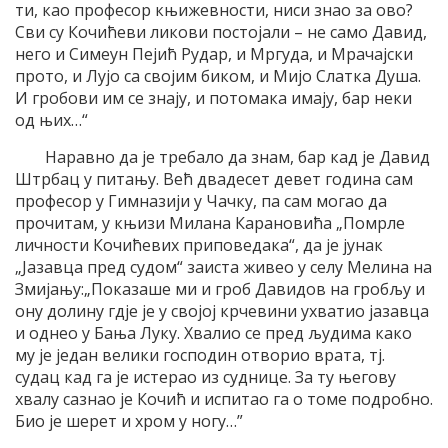
ти, као професор књижевности, ниси знао за ово?
Сви су Кочићеви ликови постојали – не само Давид,
него и Симеун Пејић Рудар, и Мргуда, и Мрачајски
прото, и Лујо са својим биком, и Мијо Слатка Душа.
И гробови им се знају, и потомака имају, бар неки
од њих…“
Наравно да је требало да знам, бар кад је Давид
Штрбац у питању. Већ двадесет девет година сам
професор у Гимназији у Чачку, па сам могао да
прочитам, у књизи Милана Карановића „Помрле
личности Кочићевих приповедака“, да је јунак
„Јазавца пред судом“ заиста живео у селу Мелина на
Змијању:„Показаше ми и гроб Давидов на гробљу и
ону долину гдје је у својој крчевини ухватио јазавца
и однео у Бања Луку. Хвалио се пред људима како
му је један велики господин отворио врата, тј.
судац кад га је истерао из суднице. За ту његову
хвалу сазнао је Кочић и испитао га о томе подробно.
Био је шерет и хром у ногу…”