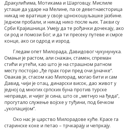
Дракулићима, Мотикама и Шарговцу. Мислиле
усташе да ударе на Мелине, па се деветнаесторица
никад не вратише у своје црнокошуљашке јазбине.
Једном пробали, и никад нико после њих. Такви су
Срби Крајишници. Умеју да те рођачки дочекају, ако
си род и помози Бог; и да ти пресеку путеве и смрсе
конце, ако си одрод и изрод.
Гледам опет Милорада, Давидовог чукунунука.
Омањи је растом, али снажан, стамен, спреман
стићи и утећи, као што је на страшном ратном
месту постојао „ђе прах гори пред очи јуначке“.
Овакав је, стасом као Милорад, могао бити и сам
Давид, чији је отац, динарски висок, дао живот у
једној од многих српских буна против турске
неправде, и чијег је сина, што се „метнуо на ђеда“,
прогутало служење војске у туђини, под бечком
„укопацијом“.
Око нас је царство Милорадове куће. Красе га
старинске коке и петао – трчкарају и чепркају.