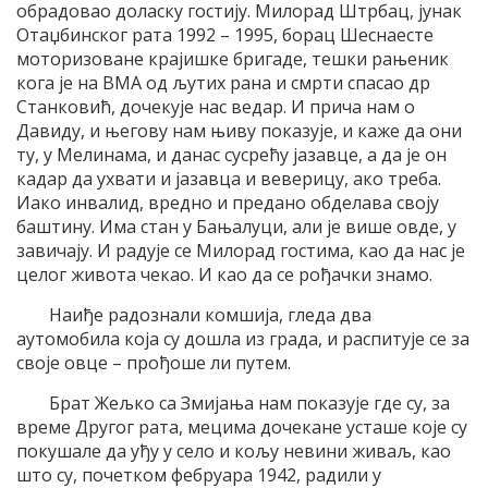
обрадовао доласку гостију. Милорад Штрбац, јунак
Отаџбинског рата 1992 – 1995, борац Шеснаесте
моторизоване крајишке бригаде, тешки рањеник
кога је на ВМА од љутих рана и смрти спасао др
Станковић, дочекује нас ведар. И прича нам о
Давиду, и његову нам њиву показује, и каже да они
ту, у Мелинама, и данас сусрећу јазавце, а да је он
кадар да ухвати и јазавца и веверицу, ако треба.
Иако инвалид, вредно и предано обделава своју
баштину. Има стан у Бањалуци, али је више овде, у
завичају. И радује се Милорад гостима, као да нас је
целог живота чекао. И као да се рођачки знамо.
Наиђе радознали комшија, гледа два
аутомобила која су дошла из града, и распитује се за
своје овце – прођоше ли путем.
Брат Жељко са Змијања нам показује где су, за
време Другог рата, мецима дочекане усташе које су
покушале да уђу у село и кољу невини живаљ, као
што су, почетком фебруара 1942, радили у