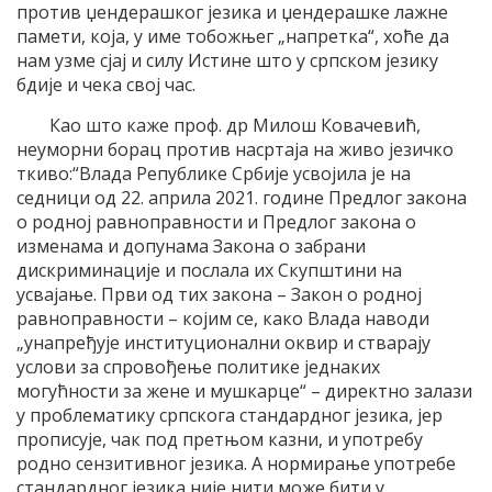
против џендерашког језика и џендерашке лажне
памети, која, у име тобожњег „напретка“, хоће да
нам узме сјај и силу Истине што у српском језику
бдије и чека свој час.
Као што каже проф. др Милош Ковачевић,
неуморни борац против насртаја на живо језичко
ткиво:“Влада Републике Србије усвојила је на
седници од 22. априла 2021. године Предлог закона
о родној равноправности и Предлог закона о
изменама и допунама Закона о забрани
дискриминације и послала их Скупштини на
усвајање. Први од тих закона – Закон о родној
равноправности – којим се, како Влада наводи
„унапређује институционални оквир и стварају
услови за спровођење политике једнаких
могућности за жене и мушкарце“ – директно залази
у проблематику српскога стандардног језика, јер
прописује, чак под претњом казни, и употребу
родно сензитивног језика. А нормирање употребе
стандардног језика није нити може бити у