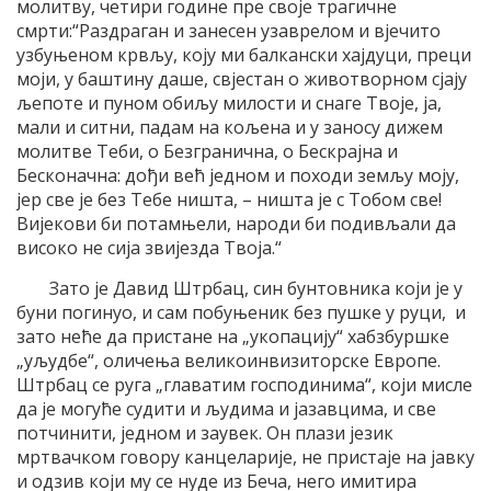
молитву, четири године пре своје трагичне
смрти:“Раздраган и занесен узаврелом и вјечито
узбуњеном крвљу, коју ми балкански хајдуци, преци
моји, у баштину даше, свјестан о животворном сјају
љепоте и пуном обиљу милости и снаге Твоје, ја,
мали и ситни, падам на кољена и у заносу дижем
молитве Теби, о Безгранична, о Бескрајна и
Бесконачна: дођи већ једном и походи земљу моју,
јер све је без Тебе ништа, – ништа је с Тобом све!
Вијекови би потамњели, народи би подивљали да
високо не сија звијезда Твоја.“
Зато је Давид Штрбац, син бунтовника који је у
буни погинуо, и сам побуњеник без пушке у руци, и
зато неће да пристане на „укопацију“ хабзбуршке
„уљудбе“, оличења великоинвизиторске Европе.
Штрбац се руга „главатим господинима“, који мисле
да је могуће судити и људима и јазавцима, и све
потчинити, једном и заувек. Он плази језик
мртвачком говору канцеларије, не пристаје на јавку
и одзив који му се нуде из Беча, него имитира