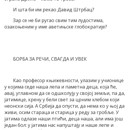
И шта би им рекао Давид Штрбац?
Зар се не би ругао свим тим лудостима,
озакоњеним у име аветињске глобократије?
БОРБА ЗА РЕЧИ, СВАГДА И УВЕК
Као професор књижевности, улазим у учионице
у којима седе наша лепа и паметна деца, која ће,
авај, углавном да се одшколују у својој земљи, па да,
јатимице, крену у бели свет за црним хлебом који
неонски сија. А Србија да опусти, да нема ко у њој да
живи, осим стараца и старица у реду за гробље. У
јатима одлазе наши птићи, деца наша, али има још
један бол: у јатима нас напуштају и наше лепе и