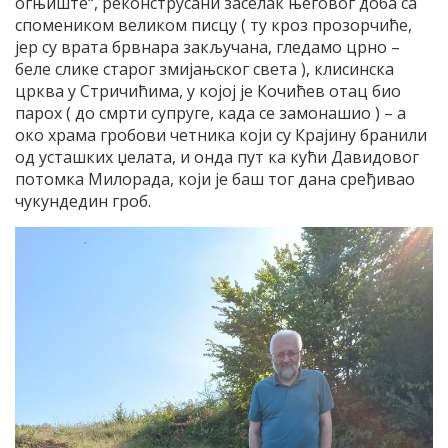
огњиште“, реконструсани заселак његовог доба са
спомеником великом писцу ( ту кроз прозорчиће,
јер су врата брвнара закључана, гледамо црно –
беле слике старог змијањског света ), клисинска
црква у Стричићима, у којој је Кочићев отац био
парох ( до смрти супруге, када се замонашио ) – а
око храма гробови четника који су Крајину бранили
од усташких џелата, и онда пут ка кући Давидовог
потомка Милорада, који је баш тог дана сређивао
чукундедин гроб.