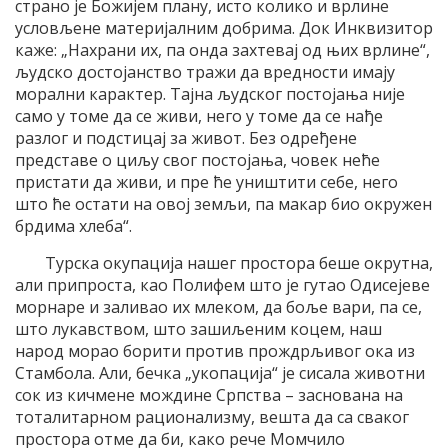
страно је Божијем плану, исто колико и врлине
условљене материјалним добрима. Док Инквизитор
каже: „Нахрани их, па онда захтевај од њих врлине“,
људско достојанство тражи да вредности имају
морални карактер. Тајна људског постојања није
само у томе да се живи, него у томе да се нађе
разлог и подстицај за живот. Без одређене
представе о циљу свог постојања, човек неће
пристати да живи, и пре ће уништити себе, него
што ће остати на овој земљи, па макар био окружен
брдима хлеба“.
Турска окупација нашег простора беше окрутна,
али припроста, као Полифем што је гутао Одисејеве
морнаре и заливао их млеком, да боље вари, па се,
што лукавством, што зашиљеним коцем, наш
народ морао борити против прождрљивог ока из
Стамбола. Али, бечка „укопација“ је сисала животни
сок из кичмене мождине Српства – заснована на
тоталитарном рационализму, вешта да са сваког
простора отме да би, како рече Момчило