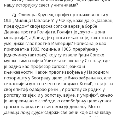
нашу историјску свест у читанкама?
Др Оливера Крупеж, професор књижевности у
ОШ „Милица Павловић“ у Чачку, каже да је „Јазавац
пред судом“ својеврсна српска верзија борбе
Давида против Голијата. Голијат је „жуто – црна
монархија“, а Давид је српски сељак који, како зна и
уме, диже глас против Империје:“Написана је као
приповетка 1903. године, а 1905. прерађена у
једночинку (актовку) коју су извели ђаци Српске
мушке гимназије и Учитељске школе у Скопљу, где
је радио као професор српског језика и
књижевности. Након првог извођења у Народном
позоришту у Београду, дело је било забрањено, али
се касније изузетно често изводило. Кочић, који је за
свој епитаф одабрао речи: „У ропству се родих, у
ропству живјех, и у ропству, вајме, и умријех”, сањао
је непрекидно о слободи, o ослобођењу целокупног
српског народа и о његовом уједињењу. Мото
Јазавца пред судом
садржи све речи које означавају