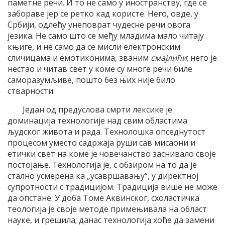
паметне речи. И то не само у иностранству, где се
забораве јер се ретко кад користе. Него, овде, у
Србији, одлећу унеповрат чудесне речи овога
језика. Не само што се међу младима мало читају
књиге, и не само да се мисли електронским
сличицама и емотиконима, званим
смајлићи
; него је
нестао и читав свет у коме су многе речи биле
саморазумљиве, пошто без њих није било
стварности.
Један од предуслова смрти лексике је
доминација технологије над свим областима
људског живота и рада. Технолошка опседнутост
процесом уместо садржаја руши сав мисаони и
етички свет на коме је човечанство заснивало своје
постојање. Технологија је, с обзиром на то да је
стално усмерена ка „усавршавању“, у директној
супротности с традицијом. Традиција више не може
да опстане. У доба Томе Аквинског, схоластичка
теологија је своје методе примењивала на област
науке, и грешила; данас технологија хоће да замени