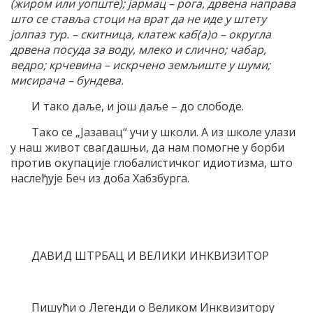
(жиром или уопште)
;
јармац – рога, дрвена направа
што се ставља стоци на врат да не иде у штету
јолпаз тур. – скитница, клатеж каб(а)о – округла
дрвена посуда за воду, млеко и слично; чабар,
ведро
;
крчевина – искрчено земљиште у шуми
;
мисирача – бундева
.
И тако даље, и још даље – до слободе.
Тако се „Јазавац“ учи у школи. А из школе улази
у наш живот свагдашњи, да нам помогне у борби
против окупације глобалистичког идиотизма, што
наслеђује Беч из доба Хабзбурга.
ДАВИД ШТРБАЦ И ВЕЛИКИ ИНКВИЗИТОР
Пишући о Легенди о Великом Инквизитору