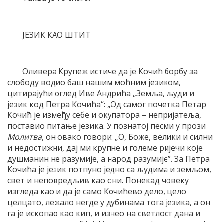
ЈЕЗИК КАО ШТИТ
Оливера Крупеж истиче да је Кочић борбу за
слободу водио баш нашим моћним језиком,
цитирајући оглед Иве Андрића „Земља, људи и
језик код Петра Кочића“: „Од самог почетка Петар
Кочић је између себе и окупатора – непријатеља,
поставио питање језика. У познатој песми у прози
Молитва
, он овако говори: „О, Боже, велики и силни
и недостижни, дај ми крупне и големе ријечи које
душманин не разумије, а народ разумије”. За Петра
Кочића је језик потпуно једно са људима и земљом,
свет и неповредљив као они. Понекад човеку
изгледа као и да је само Кочићево дело, цело
целцато, лежало негде у дубинама тога језика, а он
га је ископао као кип, и изнео на светлост дана и