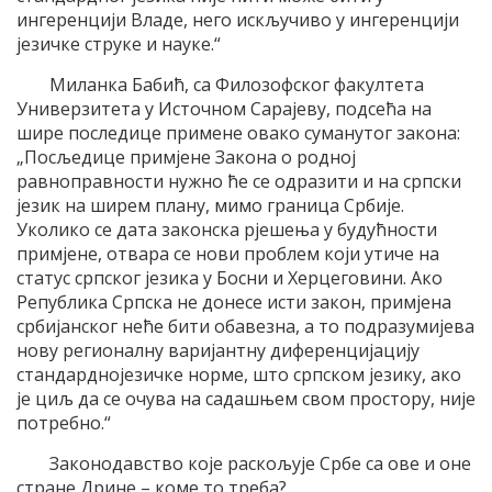
ингеренцији Владе, него искључиво у ингеренцији
језичке струке и науке.“
Миланка Бабић, са Филозофског факултета
Универзитета у Источном Сарајеву, подсећа на
шире последице примене овако суманутог закона:
„Посљедице примјене Закона о родној
равноправности нужно ће се одразити и на српски
језик на ширем плану, мимо граница Србије.
Уколико се дата законска рјешења у будућности
примјене, отвара се нови проблем који утиче на
статус српског језика у Босни и Херцеговини. Ако
Република Српска не донесе исти закон, примјена
србијанског неће бити обавезна, а то подразумијева
нову регионалну варијантну диференцијацију
стандарднојезичке норме, што српском језику, ако
је циљ да се очува на садашњем свом простору, није
потребно.“
Законодавство које раскољује Србе са ове и оне
стране Дрине – коме то треба?