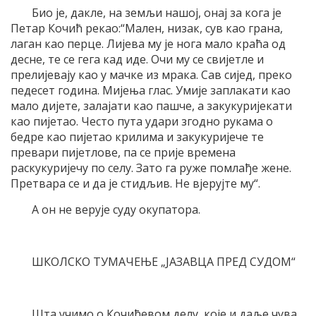
Био је, дакле, на земљи нашој, онај за кога је
Петар Кочић рекао:“Мален, низак, сув као грана,
лаган као перце. Лијева му је нога мало краћа од
десне, те се гега кад иде. Очи му се свијетле и
прелијевају као у мачке из мрака. Сав сијед, преко
педесет година. Мијења глас. Умије заплакати као
мало дијете, залајати као пашче, а закукуријекати
као пијетао. Често пута удари згодно рукама о
бедре као пијетао крилима и закукуријече те
превари пијетлове, па се прије времена
раскукуријечу по селу. Зато га руже помлађе жене.
Претвара се и да је стидљив. Не вјерујте му“.
А он не верује суду окупатора.
ШКОЛСКО ТУМАЧЕЊЕ „ЈАЗАВЦА ПРЕД СУДОМ“
Шта учимо о Кочићевом делу, које и даље чува