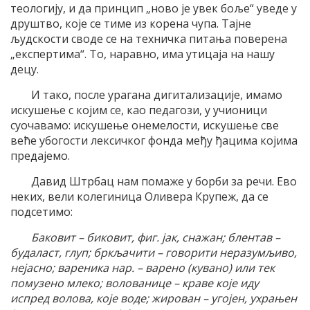
теологију, и да принцип „ново је увек боље“ уведе у
друштво, које се тиме из корена чупа. Тајне
људскости своде се на техничка питања поверена
„експертима“. То, наравно, има утицаја на нашу
децу.
И тако, после урагана дигитализације, имамо
искушење с којим се, као педагози, у учионици
суочавамо: искушење онемелости, искушење све
веће убогости лексичког фонда међу ђацима којима
предајемо.
Давид Штрбац нам помаже у борби за речи. Ево
неких, вели колегиница Оливера Крупеж, да се
подсетимо:
Б
аковит – биковит, фиг. јак, снажан
;
блентав –
будаласт, глуп
;
бркљачити – говорити неразумљиво,
нејасно
;
вареника нар. – варено (кувано) или тек
помузено млеко
;
волованице – краве које иду
испред волова, које воде
;
жирован – угојен, ухрањен