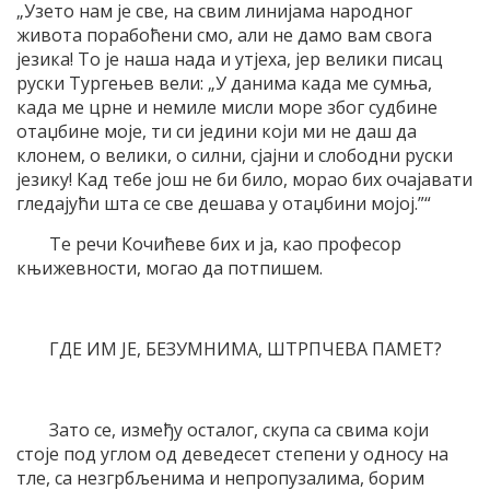
„Узето нам је све, на свим линијама народног
живота порабоћени смо, али не дамо вам свога
језика! То је наша нада и утјеха, јер велики писац
руски Тургењев вели: „У данима када ме сумња,
када ме црне и немиле мисли море због судбине
отаџбине моје, ти си једини који ми не даш да
клонем, о велики, о силни, сјајни и слободни руски
језику! Кад тебе још не би било, морао бих очајавати
гледајући шта се све дешава у отаџбини мојој.”“
Те речи Кочићеве бих и ја, као професор
књижевности, могао да потпишем.
ГДЕ ИМ ЈЕ, БЕЗУМНИМА, ШТРПЧЕВА ПАМЕТ?
Зато се, између осталог, скупа са свима који
стоје под углом од деведесет степени у односу на
тле, са незгрбљенима и непропузалима, борим