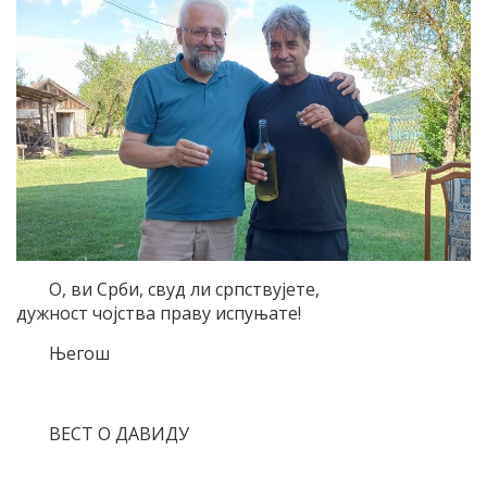
О, ви Срби, свуд ли српствујете,
дужност чојства праву испуњате!
Његош
ВЕСТ О ДАВИДУ