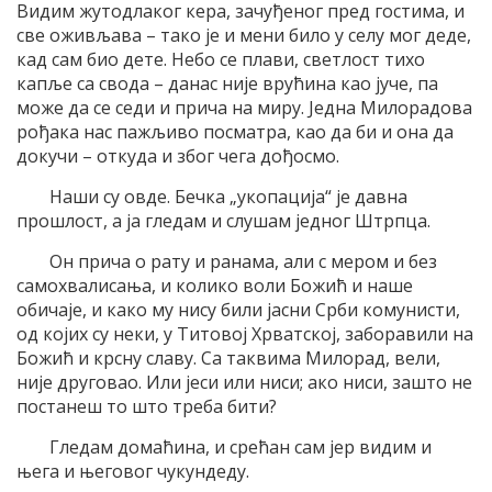
Видим жутодлаког кера, зачуђеног пред гостима, и
све оживљава – тако је и мени било у селу мог деде,
кад сам био дете. Небо се плави, светлост тихо
капље са свода – данас није врућина као јуче, па
може да се седи и прича на миру. Једна Милорадова
рођака нас пажљиво посматра, као да би и она да
докучи – откуда и због чега дођосмо.
Наши су овде. Бечка „укопација“ је давна
прошлост, а ја гледам и слушам једног Штрпца.
Он прича о рату и ранама, али с мером и без
самохвалисања, и колико воли Божић и наше
обичаје, и како му нису били јасни Срби комунисти,
од којих су неки, у Титовој Хрватској, заборавили на
Божић и крсну славу. Са таквима Милорад, вели,
није друговао. Или јеси или ниси; ако ниси, зашто не
постанеш то што треба бити?
Гледам домаћина, и срећан сам јер видим и
њега и његовог чукундеду.