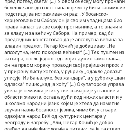
пред поглед света” (…). У овом се есеју могу пронаћи
белешке анегдотског типа које могу бити занимљив
подстицај за истраживачки рад: „У босанско-
херцеговачком Сабору он је својим упадицама био
права напаст за све своје противнике, а то значи и
за владу и за већину Сабора. На пример, кад би
председник констатовао да је апсолутна већина за
владин предлог, Петар Кочић је добацивао: „Не
апсолутна, него покорна већина!” […] Тек пуштен из
затвора, после једног од својих дужих тамновања,
он на првом кораку проводи свој крајишки пркос и
у пријавну листу хотела, у рубрику „одакле долази”
уписује: Из Бањалуке, без жандара”, а у рубрику „дан
одласка” пише: „кад ја хоћу” (…) Окупаторска управа
увела је немачки језик у све значајније установе и
области живота, остављајући код нижих власти и у
школама народни језик којем је хтела да наметне
звучан назив босанског језика, чиме би, у ствари,
одвојила народ БиХ од културних центара у
Београду и Загребу. „Али, Петар Кочић је добро
осећао да није филологија у питању, да је та ствар