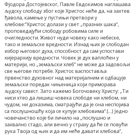
Фјодора Достојевског, Павле Евдокимов наглашава
људску слободу због које Христос неће да, на захтев
ђавола, камење у пустињи претвори у
хлебове:“Христос долази у свет „празних шака“,
проповедајући слободу робовима силе и
очигледности. Живот нуди човеку како небеске,
тако и земаљске вредности. Изнад њих је слободан
избор његовог духа, способност да сам успостави
хијерархију вредности. Човек је дух ваплоћен у
материји, но „земаљски хлеб“ не може да задовољи
све његове потребе. Христос васпоставља
првенство духовног над материјалним и одбацује
земаљски поредак чињеница који приморава
људску савест. Зато кажемо Богочовеку Христу: „Ти
ниси хтео да лишиш човека слободе ни хлебом, ни
чудом, ни доказима, сматрајући да је она неспојива
са послушношћу која се купује хлебовима“.(…) Једно
човечанство које би личило на „послушно и
захвално стадо, али вечно у страху да ће се повући
рука Твоја од њих и да им неће давати хлебова“,