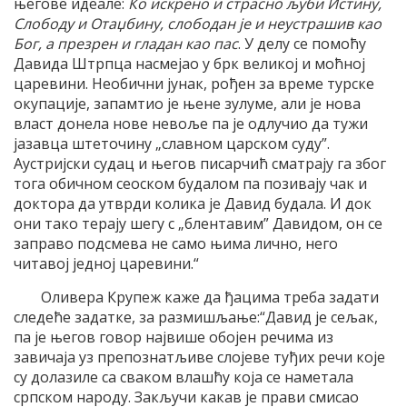
његове идеале:
Ко искрено и страсно љуби Истину,
Слободу и Отаџбину, слободан је и неустрашив као
Бог, а презрен и гладан као пас
. У делу се помоћу
Давида Штрпца насмејао у брк великој и моћној
царевини. Необични јунак, рођен за време турске
окупације, запамтио је њене зулуме, али је нова
власт донела нове невоље па је одлучио да тужи
јазавца штеточину „славном царском суду”.
Аустријски судац и његов писарчић сматрају га због
тога обичном сеоском будалом па позивају чак и
доктора да утврди колика је Давид будала. И док
они тако терају шегу с „блентавим” Давидом, он се
заправо подсмева не само њима лично, него
читавој једној царевини.“
Оливера Крупеж каже да ђацима треба задати
следеће задатке, за размишљање:“Давид је сељак,
па је његов говор највише обојен речима из
завичаја уз препознатљиве слојеве туђих речи које
су долазиле са сваком влашћу која се наметала
српском народу. Закључи какав је прави смисао