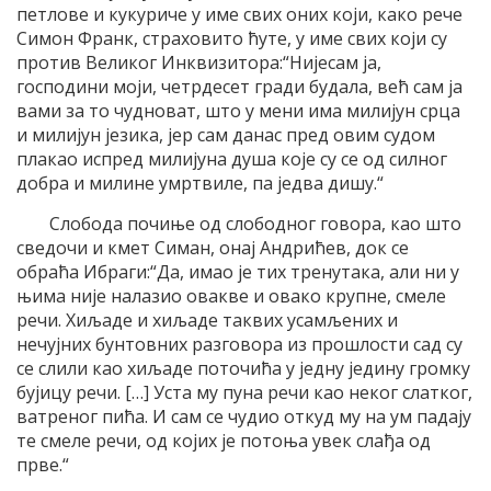
петлове и кукуриче у име свих оних који, како рече
Симон Франк, страховито ћуте, у име свих који су
против Великог Инквизитора:“Нијесам ја,
господини моји, четрдесет гради будала, већ сам ја
вами за то чудноват, што у мени има милијун срца
и милијун језика, јер сам данас пред овим судом
плакао испред милијуна душа које су се од силног
добра и милине умртвиле, па једва дишу.“
Слобода почиње од слободног говора, као што
сведочи и кмет Симан, онај Андрићев, док се
обраћа Ибраги:“Да, имао је тих тренутака, али ни у
њима није налазио овакве и овако крупне, смеле
речи. Хиљаде и хиљаде таквих усамљених и
нечујних бунтовних разговора из прошлости сад су
се слили као хиљаде поточића у једну једину громку
бујицу речи. […] Уста му пуна речи као неког слатког,
ватреног пића. И сам се чудио откуд му на ум падају
те смеле речи, од којих је потоња увек слађа од
прве.“