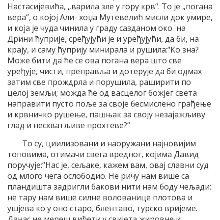
Настасијевића, „варила зле у гору крв“. То је „погана
вера“, о којој Али- хоџа Мутевелић мисли док умире,
и која је чуда чинила у граду сазданом око на
Дрини ћуприје, сређујући је и уређујући, да би, на
крају, и саму ћуприју минирала и рушила:“Ко зна?
Може бити да ће се ова погана вера што све
уређује, чисти, преправља и дотерује да би одмах
затим све прождрла и порушила, раширити по
целој земљи; можда ће од васцелог божјег света
направити пусто поље за своје бесмислено грађење
и крвничко рушење, пашњак за своју незајажљиву
глад и несхватљиве прохтеве?“
То су, циилизовани и наоружани најновијим
топовима, отимачи свега вредног, којима Давид
поручује:“Нас је, сељаке, кажем вам, овај славни суд
од млого чега ослободио. Не ричу нам више са
пландишта задригли бакови нити нам боду чељади;
не тару нам више силне волованице плотова и
ушјева ко у оно старо, блентаво, турско вријеме.
Данас не мереш виђети у свијета жировне и