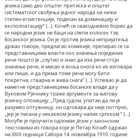
језика само део општег притиска и општег
систематског свођења једног народа на нижи
степен егзистенције, подесан за доминацију и
експолоатацију” (…). Кочић се свакодневно борио да
се народни језик не баци на слепи колосек тзв.
босанског језика. Он је против језика непријатеља
држао говоре, предлагао комисије, препирао се са
представницима власти око значења појединих
речи пошто је „слутио и знао да иза речи стоји
значење речи, и мисао и воља онога ко их изговара
или пише, и да према томе речи могу бити
покретна, стварна и жива снага” (…). Успевао је да
наметне представницима босанске владе да у
Вуковом Рјечнику траже аргументе за његову
језичку опозицију. „Пред судом, упитан да ли је
разумео оптужницу, он одговара да није потпуно,
„јер је писана у некаквом језику налик српском ” (…).
Могуће је проучити одломак
Језик у законским
текстовима
из говора који је Петар Кочић одржао
на XXIX седници Сабора 14. новембра 1910. године: