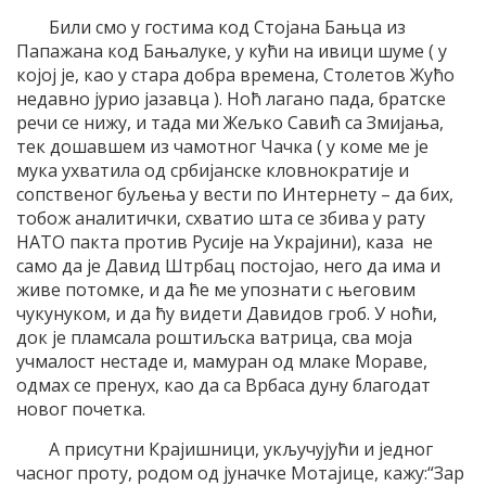
Били смо у гостима код Стојана Бањца из
Папажана код Бањалуке, у кући на ивици шуме ( у
којој је, као у стара добра времена, Столетов Жућо
недавно јурио јазавца ). Ноћ лагано пада, братске
речи се нижу, и тада ми Жељко Савић са Змијања,
тек дошавшем из чамотног Чачка ( у коме ме је
мука ухватила од србијанске кловнократије и
сопственог буљења у вести по Интернету – да бих,
тобож аналитички, схватио шта се збива у рату
НАТО пакта против Русије на Украјини), каза не
само да је Давид Штрбац постојао, него да има и
живе потомке, и да ће ме упознати с његовим
чукунуком, и да ћу видети Давидов гроб. У ноћи,
док је пламсала роштиљска ватрица, сва моја
учмалост нестаде и, мамуран од млаке Мораве,
одмах се пренух, као да са Врбаса дуну благодат
новог почетка.
А присутни Крајишници, укључујући и једног
часног проту, родом од јуначке Мотајице, кажу:“Зар