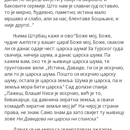
баковите сермије. Што нам је славни суд оставио,
то је мирно, ћудевно, паметно; истина мало
мршаво и слабо, али за нас, блентаве Бошњаке, и
није друго!…“
Њима Штрбац каже и ово:“Боже мој, Боже,
чудне љепоте у вашег цара! Боже мој, Боже, сваком
ли се данас одаје чест: царска шума! За турског суда:
свачија, ничија шума, а данас царска шума. Па
кажем вам, око те је њивице царска шума, те
грунтовник вели: „Истина, Давиде, ти си је искрчио,
али то је царска шума. Пошто си искрчио царску
шуму, остала је царска земља. Шума је царска, па и
земља мора бити царска.“ Сад долази спаија:
„Лажеш, Влаше! Ниси је искрчио, већ је то,
бивакарце, од давнина зиратна земља, а сваки
комадић зиратне земље мој је!“ На чијој је страни
права, не знам. Само знам да зато свијет ту њивицу
зове
Ни Давидова ни царска ни спаиска
.“
Давид се не мири са седмоглавом аждајом