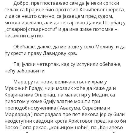
Добро, претпостављао сам да је неки српски
сељак са Крајине био прототип Кочићевог шерета,
и да се нешто слично, са јазавцем пред судом,
можда и десило, али да се тај звао Давид Штрбац у
„стварној стварности“ и да има живе потомке –
нисам ни слутио.
Обећаше, дакле, да ме воде у село Мелину, и да
ћу срести праву Давидову крв.
Тај јулски четвртак, кад су испунили обећање,
нећу заборавити.
Маршрута: нови, величанствени храм у
Мркоњић Граду, чији мозаик хоће да каже да и
Крајина има Опленац, па манастир у Медни, са
ћивотом у коме бдију златне мошти три
преподобномученика ( Авакума, Серафима и
Мардарија ) пострадала пре пет векова јер су били
неодступни сведоци крста Христовог пред, како би
Васко Попа рекао, „коњицом ноћи“, па „Кочићево