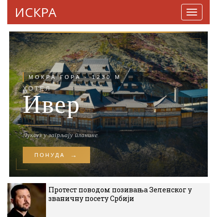
ИСКРА
Навига
Протест поводом позивања Зеленског у
званичну посету Србији