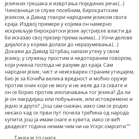
језичких грешака и извртања појединих речи.(…)
Чиновници се служе посебним, бирократским
језиком, а Давид говори народним језиком свога
краја. Издвој примере у којима он намерно
искривљује бирократски језик аустријске власти да
би исказао свој презир према њима.(…) Уочи делове
дијалога у којима долази до неразумевања.(…)
Докажи да Давид Штрбац налази утеху у свом
језику, у служењу простим и недотераним говором,
који учевна господа не разуме до краја. Сам
народни језик, чист и неискварен страним утицајем,
био је за Кочића велика вредност и моћно оружје
против оних који не могу и не желе да га схвате и
он се борио против изопачавања тог језика? Да ли
је он лакрдијаш или побуњеник, или истовремено и
једно и друго? „Још сам снажан, иако сам се родио
некако кад се први пут почела трећина од народа
купити; још ја имам снаге и кувета, иако се већ
двадесет година немам чим ни на Ускрс омрсити.”“
Таква је то снага.