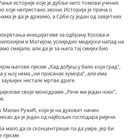
ћање историје које је дубље него томови учених
о које непрестано звони. Историја је прича о
 нама је да је држимо, а Срби су један од завјетних
 покретања иницијативе за одбрану Косова и
илохијем и Матијом, услиједио медијски напад на
мо смијали, али да је за њега тај смијех био
ом његове пјесме „Кад дођеш у било који град“,
да у њој нема „ни присанак хумора“, али има
е заувијек нестале мртве драге.
ијелове своје монодраме „Рече ми један чоек“,
е.
 Милан Ружић, који је на духовит начин
екао да је један од најбољих господара ријечи.
еба мало да се сконцентрише па да умре, јер би
 пјесме.