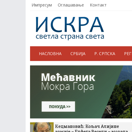
Импресум
Оглашавање
Контакт
НАСЛОВНА
СРБИЈА
Р. СРПСКА
РЕ
Кецмановић: Кољач Алијине
армије – Елфета Весели – морала