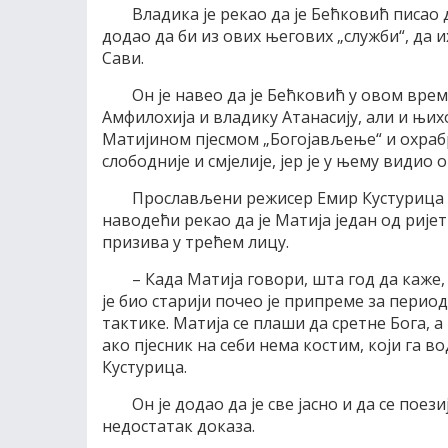
Владика је рекао да је Бећковић писао 
додао да би из ових његових „служби“, да 
Сави.
Он је навео да је Бећковић у овом вре
Амфилохија и владику Атанасију, али и њих
Матијином пјесмом „Богојављење“ и охрабр
слободније и смјелије, јер је у њему видио 
Прослављени режисер Емир Кустурица г
наводећи рекао да је Матија један од рије
призива у трећем лицу.
– Када Матија говори, шта год да каже,
је био старији почео је припреме за перио
тактике. Матија се плаши да сретне Бога, 
ако пјесник на себи нема костим, који га в
Кустурица.
Он је додао да је све јасно и да се поези
недостатак доказа.