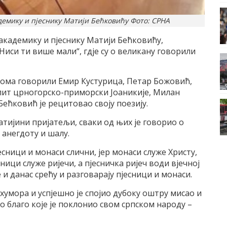
демику и пјеснику Матији Бећковићу Фото: СРНА
академику и пјеснику Матији Бећковићу,
Ниси ти више мали“, гдје су о великану говорили
 дома говорили Емир Кустурица, Петар Божовић,
т црногорско-приморски Јоаникије, Милан
ећковић је рецитовао своју поезију.
атијини пријатељи, сваки од њих је говорио о
 анегдоту и шалу.
есници и монаси слични, јер монаси служе Христу,
есници служе ријечи, а пјесничка ријеч води вјечној
е и данас срећу и разговарају пјесници и монаси.
хумора и успјешно је спојио дубоку оштру мисао и
но благо које је поклонио свом српском народу –