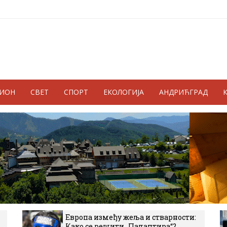
ГИОН
СВЕТ
СПОРТ
ЕКОЛОГИЈА
АНДРИЋГРАД
Европа између жеља и стварности:
Како се решити „Палантира“?