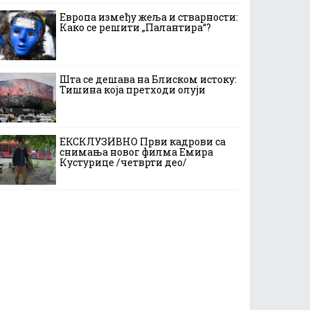
Европа између жеља и стварности:
Како се решити „Палантира“?
Шта се дешава на Блиском истоку:
Тишина која претходи олуји
ЕКСКЛУЗИВНО Први кадрови са
снимања новог филма Емира
Кустурице /четврти део/