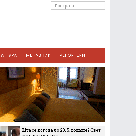
КУЛТУРА
МЕЋАВНИК
РЕПОРТЕРИ
Шта се догодило 2015. године? Свет
је кренуо уназад