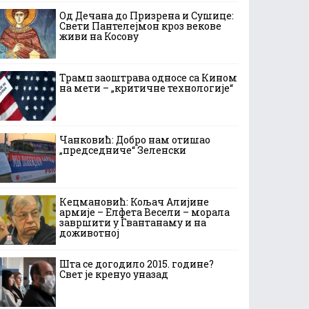
Од Дечана до Призрена и Сушице:
Свети Пантелејмон кроз векове
живи на Косову
Трамп заоштрава односе са Кином
на мети – „критичне технологије“
Чанковић: Добро нам отишао
„председниче“ Зеленски
Кецмановић: Кољач Алијине
армије – Елфета Весели – морала
завршити у Гвантанаму и на
доживотној
Шта се догодило 2015. године?
Свет је кренуо уназад