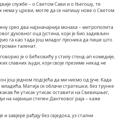
двије службе – о Светом Сави и о Његошу, те
их нема у цркви, могле да се напишу нове о Светом
мену срео два најзначајнија монаха – митрополита
овог духовног оца Јустина, који је био задивљен
ио га као тада још младог пјесника да пише што
огроман таленат.
оворио је о Бећковићу у стилу стенд-ап комедије,
тких славних људи, који своје презиме никад не
 он још једном подсјећа да ми нисмо од јуче. Када
д младића. Матија се облачи стратешки, без трунке
а какав ће утисак утисак оставити на Свевишњег,
оди на највиши степен Дантеовог раја – каже
је и завјере рађају без свједока, уз стални