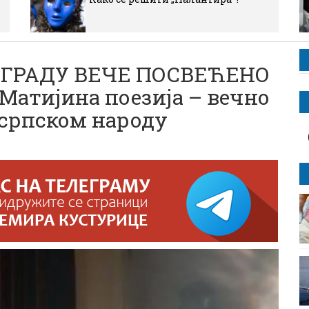
ОГРАДУ ВЕЧЕ ПОСВЕЋЕНО
атијина поезија – вечно
о српском народу