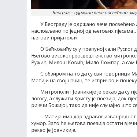
Београд – одржано вече посвећено ака
У Београду је одржано вече посвећено 
насловљено по једној од његових пјесама „
његови пријатељи.
О Бећковићу су у препуној сали Руског
Његово високопреосвештенство митрополи
Ружић, Милош Ковић, Мило Ломпар, а сам Б
С обзиром на то да су сви говорници М
Матији на свој начин, те испричао и понеку
Митрополит Јоаникије је рекао да су пј
логосу, а служити Христу је поезија, док пј
ријечи Божијој, тако да није случајно што с
– Матија има дар здравог изванредног 
хумор. Зато ће његова поезија остати вјеч
рекао је Јоаникије.