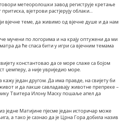
 говори метеоролошки завод региструје кретање
 притиска, вјетрови растјерују облаки…
ји вјечне теме, да живимо од вјечне душе и да нам
уче мучени по логорима и на крају оптужени да ми
сматра да ће спаса бити у игри са вјечним темама
 свијету константовао да се море слаже са бојом
т џемперу, а није увриједио море.
 кажу један другом. Да има правде, на свијету би
живот и да лакше савладавају животне препреке –
снику Твитера Илону Маску пошаље апел да
из једне Матијине пјесме један историчар може
га, а тако је сазнао да је Црна Гора добила назив