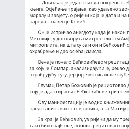
– Довољан је један стих да покрене осе
књига. Осјећање трајања, као удаљено звон
моралу и завјету, о ријечи која је дата и на
народа – навео је Ковић.
Он је испричао анегдоту када је након
Метохије, у договору са митрополитом Амф
митроплита, на шта су се и он и Бећковић са
охрабрење и дао осјећај смисла.
Вече је почело Бећковићевом рецитациј
за коју је Ломпар, анализирајући је, рекао 
охрабрујућу тугу, јер јој је мотив ишчезнућ
Глумац Петар Божовић је рециотовао д
коју је адаптирао из Бећковићеве три поем
Ову манифестацију је водио књижевник
представио сваког говорника, а за Матију р
За крај је Бећковић, уз ријечи да му тр
тако било најбоље, поново рецитовао своје