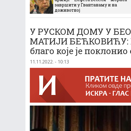
завршити у Гвантанаму и на
доживотној
У РУСКОМ ДОМУ У БЕ
МАТИЈИ БЕЋКОВИЋУ: М
благо које је поклони
11.11.2022. - 10:13