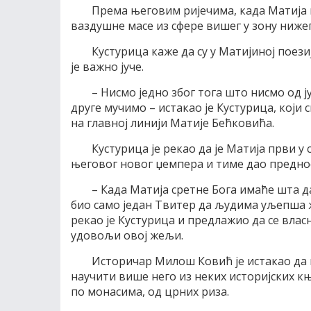
Према његовим ријечима, када Матија
ваздушне масе из сфере вишег у зону нижег
Кустурица каже да су у Матијиној поези
је важно јуче.
– Нисмо једно због тога што нисмо од ј
друге мучимо – истакао је Кустурица, који 
на главној линији Матије Бећковића.
Кустурица је рекао да је Матија први у
његовог новог џемпера и тиме дао преднос
– Када Матија сретне Бога имаће шта да
био само један Твитер да људима уљепша 
рекао је Кустурица и предлажио да се вла
удовољи овој жељи.
Историчар Милош Ковић је истакао да 
научити више него из неких историјских књи
по монасима, од црних риза.