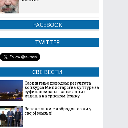
FACEBOOK
TWITTER
СВЕ ВЕСТИ
Саопштење поводом резултата
конкурса Министарства културе за
суфинансирање капиталних
издања на српском језику
Зеленски није добродошао ни у
својој земљи!