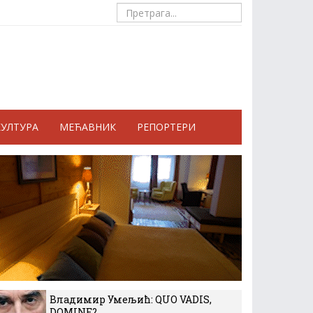
КУЛТУРА
МЕЋАВНИК
РЕПОРТЕРИ
Владимир Умељић: QUO VADIS,
DOMINE?