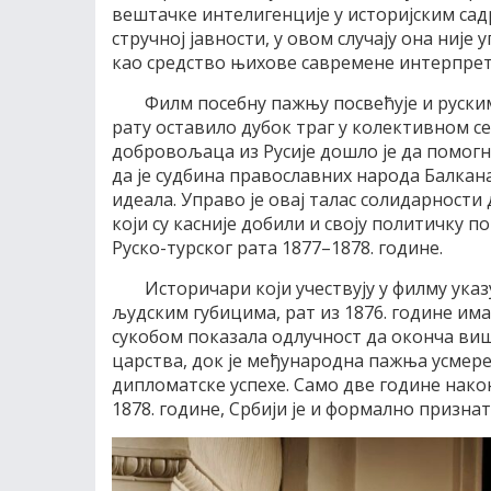
вештачке интелигенције у историјским сад
стручној јавности, у овом случају она није
као средство њихове савремене интерпре
Филм посебну пажњу посвећује и руски
рату оставило дубок траг у колективном се
добровољаца из Русије дошло је да помогн
да је судбина православних народа Балкан
идеала. Управо је овај талас солидарност
који су касније добили и своју политичку 
Руско-турског рата 1877–1878. године.
Историчари који учествују у филму указ
људским губицима, рат из 1876. године има
сукобом показала одлучност да оконча ви
царства, док је међународна пажња усмере
дипломатске успехе. Само две године нако
1878. године, Србији је и формално признат