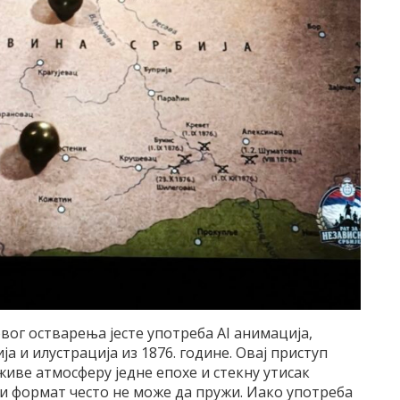
вог остварења јесте употреба AI анимација,
а и илустрација из 1876. године. Овај приступ
иве атмосферу једне епохе и стекну утисак
и формат често не може да пружи. Иако употреба