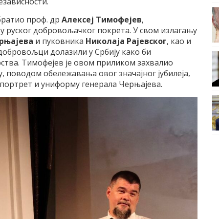
езависности.
братио проф. др
Алексеј Тимофејев
,
у руског добровољачког покрета. У свом излагању
рњајева
и пуковника
Николаја Рајевског
, као и
 добровољци долазили у Србију како би
ства. Тимофејев је овом приликом захвалио
у, поводом обележавања овог значајног јубилеја,
 портрет и униформу генерала Черњајева.