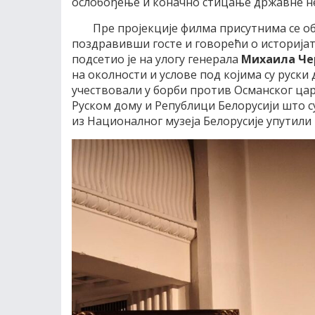
ослобођење и коначно стицање државне н
Пре пројекције филма присутнима се о
поздравивши госте и говорећи о историјат
подсетио је на улогу генерала
Михаила Че
на околности и услове под којима су руски
учествовали у борби против Османског цар
Руском дому и Републици Белорусији што с
из Националног музеја Белорусије упутили