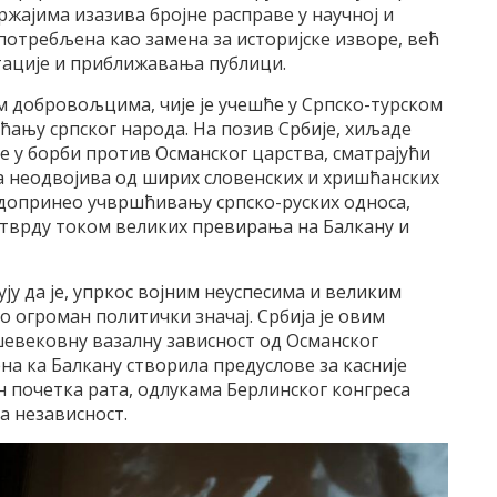
ржајима изазива бројне расправе у научној и
 употребљена као замена за историјске изворе, већ
тације и приближавања публици.
м добровољцима, чије је учешће у Српско-турском
ћању српског народа. На позив Србије, хиљаде
е у борби против Османског царства, сматрајући
а неодвојива од ширих словенских и хришћанских
и допринео учвршћивању српско-руских односа,
потврду током великих превирања на Балкану и
ују да је, упркос војним неуспесима и великим
о огроман политички значај. Србија је овим
шевековну вазалну зависност од Османског
на ка Балкану створила предуслове за касније
н почетка рата, одлукама Берлинског конгреса
а независност.