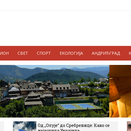
ГИОН
СВЕТ
СПОРТ
ЕКОЛОГИЈА
АНДРИЋГРАД
Од „Олује“ до Сребренице: Како се
изјаснила Украјина