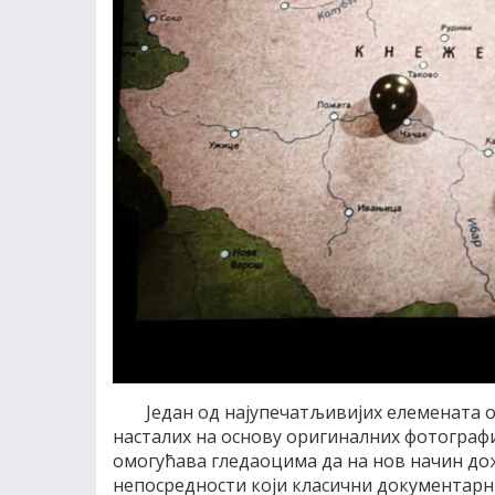
Један од најупечатљивијих елемената о
насталих на основу оригиналних фотографиј
омогућава гледаоцима да на нов начин дож
непосредности који класични документарн