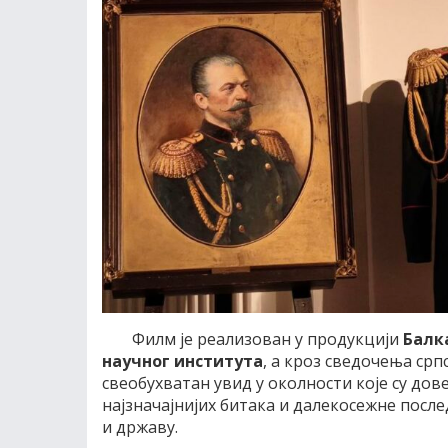
Филм је реализован у продукцији
Балк
научног института
, а кроз сведочења ср
свеобухватан увид у околности које су дов
најзначајнијих битака и далекосежне после
и државу.