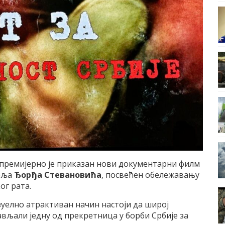
у премијерно је приказан нови документарни филм
теља
Ђорђа Стевановића
, посвећен обележавању
ог рата.
изуелно атрактиван начин настоји да широј
ављали једну од прекретница у борби Србије за