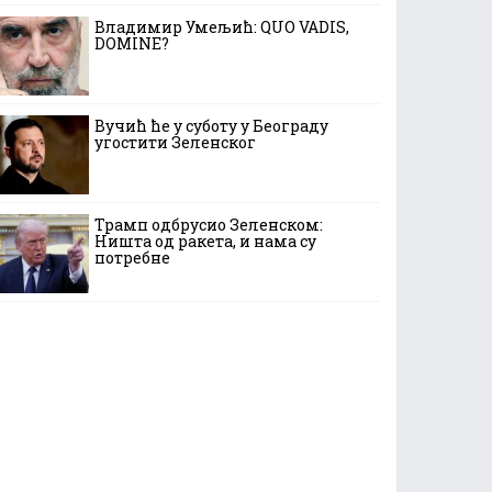
Владимир Умељић: QUO VADIS,
DOMINE?
Вучић ће у суботу у Београду
угостити Зеленског
Трамп одбрусио Зеленском:
Ништа од ракета, и нама су
потребне