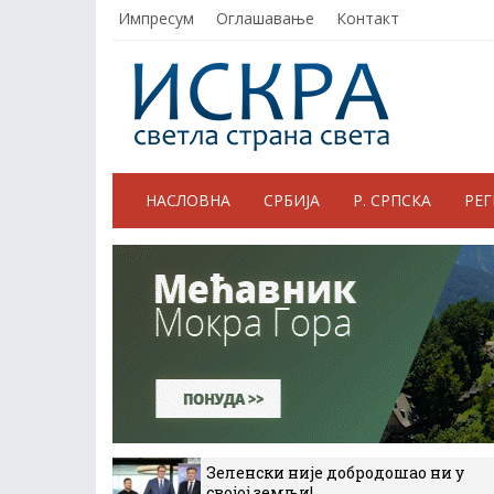
Импресум
Оглашавање
Контакт
НАСЛОВНА
СРБИЈА
Р. СРПСКА
РЕ
Зеленски није добродошао ни у
својој земљи!