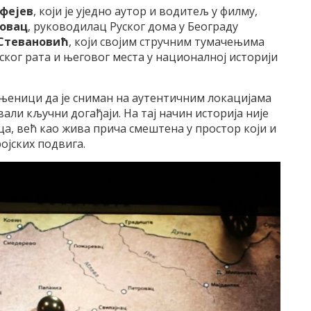
фејев
, који је уједно аутор и водитељ у филму,
овац
, руководилац Руског дома у Београду
Стевановић
, који својим стручним тумачењима
ског рата и његовог места у националној историји
ињеници да је сниман на аутентичним локацијама
авали кључни догађаји. На тај начин историја није
а, већ као жива прича смештена у простор који и
ојских подвига.