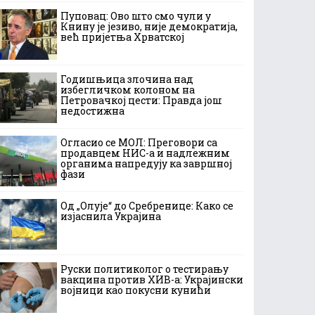
Пуповац: Ово што смо чули у
Книну је језиво, није демократија,
већ пријетња Хрватској
Годишњица злочина над
избегличком колоном на
Петровачкој цести: Правда још
недостижна
Огласио се МОЛ: Преговори са
продавцем НИС-а и надлежним
органима напредују ка завршној
фази
Од „Олује“ до Сребренице: Како се
изјаснила Украјина
Руски политиколог о тестирању
вакцина против ХИВ-а: Украјински
војници као покусни кунићи