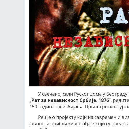
У свечаној сали Руског дома у Београд
„
Рат за независност Србије. 1876
“, реди
150 година од избијања Првог српско-турск
Реч је о пројекту који на савремен и в
јавности приближи догађаје који су предст