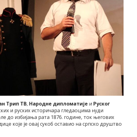
ан Трип ТВ
,
Народне дипломатије
и
Руског
пских и руских историчара гледаоцима нуди
еле до избијања рата 1876. године, ток његових
дице које је овај сукоб оставио на српско друштво