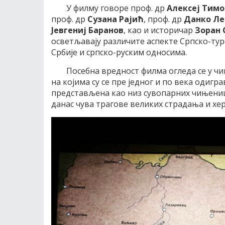
У филму говоре проф. др
Алексеј Тимо
проф. др
Сузана Рајић
, проф. др
Данко Ле
Јевгениј Баранов
, као и историчар
Зоран 
осветљавају различите аспекте Српско-тур
Србије и српско-руским односима.
Посебна вредност филма огледа се у ч
на којима су се пре једног и по века одигр
представљена као низ сувопарних чињениц
данас чува трагове великих страдања и хер